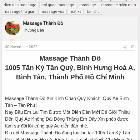
h
t
dien dan massage
hoi quan massage
massage
massage miền nam
r
a
massage thu gian
massage vua
mát xa
tân phú
e
r
a
t
Massage Thành Đô
d
d
Thường Dân
s
a
t
t
a
e
30 November 2023
#1
r
t
Massage Thành Đô
e
r
1005 Tân Kỳ Tân Quý, Bình Hưng Hoà A,
Bình Tân, Thành Phố Hồ Chí Minh
Massage Thành Đô Xin Kính Chào Quý Khách, Quý Ae Bình
Tân – Tân Phú !
Nay Bầu Em Lại Tìm Được Một Diễn Đàn Mới Để Giới Thiệu
Đến Quý Ae Không Dài Dòng Thằng Em Đây Xin phép được
tâm sự đôi lời cùng quý Ae diễn đàn nhé.
Địa chỉ Massage Thành Đô đang tọa lạc tại: 1005 Tân Kỳ Tân
Quý, Bình Hưng Hoà A, Bình Tân, Thành phố Hồ Chí Minh. Ae