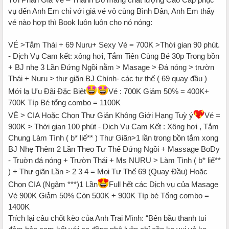
vụ đến Anh Em chỉ với giá vé vô cùng Bình Dân, Anh Em thấy
vé nào hợp thì Book luôn luôn cho nó nóng:
VÉ >Tắm Thái + 69 Nuru+ Sexy Vé = 700K >Thời gian 90 phút.
- Dịch Vụ Cam kết: xông hơi, Tắm Tiên Cùng Bé 30p Trong bồn
+ BJ nhẹ 3 Lần Đứng Ngồi nằm > Masage > Đá nóng > trườn
Thái + Nuru > thư giãn BJ Chính- các tư thế ( 69 quay đầu )
Mới lạ Ưu Đãi Đặc Biệt
Vé : 700K Giảm 50% = 400K+
700K Típ Bé tổng combo = 1100K
VÉ > CIA Hoặc Chọn Thư Giản Không Giới Hạng Tuỳ ý
Vé =
900K > Thời gian 100 phút - Dịch Vụ Cam Kết : Xông hơi , Tắm
Chung Làm Tình ( b* liế** ) Thư Giãn>1 lần trong bồn tắm xong
BJ Nhẹ Thêm 2 Lần Theo Tư Thế Đứng Ngồi + Massage BoDy
- Truờn đá nóng + Trườn Thái + Ms NURU > Làm Tình ( b* liế**
) + Thư giãn Lần > 2 3 4 = Mọi Tư Thế 69 (Quay Đầu) Hoặc
Chọn CIA (Ngậm ***)1 Lần
Full hết các Dịch vụ của Masage
Vé 900K Giảm 50% Còn 500K + 900K Típ bé Tổng combo =
1400K
Trích lại câu chốt kèo của Anh Trai Mình: “Bên bầu thanh tui