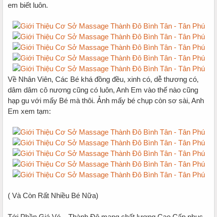
em biết luôn.
Về Nhân Viên, Các Bé khá đồng đều, xinh có, dễ thương có,
dâm dâm cô nương cũng có luôn, Anh Em vào thế nào cũng
hạp gu với mấy Bé mà thôi. Ảnh mấy bé chụp còn sơ sài, Anh
Em xem tạm:
( Và Còn Rất Nhiều Bé Nữa)
Tới Phần Giá Vé – Thành Đô mang chất lượng Cao Cấp phục