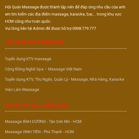
Thôi thì nói nhiều không bằng để quý ae tận mắt đánh giá mớ hình
Hội Quán Massage được thành lập nên để đáp ứng nhu cầu của anh
em chụp, có đánh giá gì thì cứ góp ý trong phần cmt cho em biết
em tìm kiếm các địa điểm massage, karaoke, bar,... trong khu vực
luôn.
HCM cũng như toàn quốc.
Vui lòng liên hệ Admin để được hỗ trợ 0938.779.777
MASSAGE VUA TUYỂN DỤNG
Về Nhân Viên, Các Bé khá đồng đều, xinh có, dễ thương có, dâm
Tuyển dụng KTV massage
dâm cô nương cũng có luôn, Anh Em vào thế nào cũng hạp gu với
mấy Bé mà thôi. Ảnh mấy bé chụp còn sơ sài, Anh Em xem tạm:
Cộng Đồng Nghề Spa – Massage Việt Nam
Tuyển dụng KTV, Thu Ngân, Quản Lý - Massage, Nhà Hàng, Karaoke
Việc Làm Massage
ĐƠN VỊ HỢP TÁC QUẢNG CÁO
( Và Còn Rất Nhiều Bé Nữa)
Massage ÁNH DƯƠNG - Tân Sơn Nhì - HCM
Tới Phần Giá Vé – Thành Đô mang chất lượng Cao Cấp phục vụ
đến Anh Em chỉ với giá vé vô cùng Bình Dân, Anh Em thấy vé nào
Massage VINH TIÊN - Phú Thạnh - HCM
hợp thì Book luôn luôn cho nó nóng: