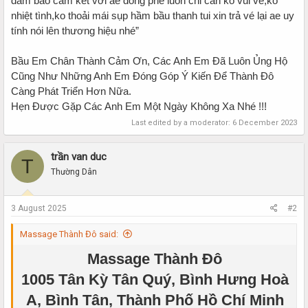
đảm bảo cam kết với ae đồng phê luôn chỉ cần ko vui vẻ,ko
nhiệt tình,ko thoải mái sụp hầm bầu thanh tui xin trả vé lại ae uy
tính nói lên thương hiệu nhé”
Bầu Em Chân Thành Cảm Ơn, Các Anh Em Đã Luôn Ủng Hộ
Cũng Như Những Anh Em Đóng Góp Ý Kiến Để Thành Đô
Càng Phát Triển Hơn Nữa.
Hẹn Được Gặp Các Anh Em Một Ngày Không Xa Nhé !!!
Last edited by a moderator:
6 December 2023
trần van duc
T
Thường Dân
3 August 2025
#2
Massage Thành Đô said:
Massage Thành Đô
1005 Tân Kỳ Tân Quý, Bình Hưng Hoà
A, Bình Tân, Thành Phố Hồ Chí Minh