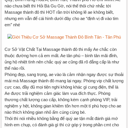
nào chưa biết thì Hỏi Bà Gu Gờ, nói thế thôi chứ nhắc tới
Massage thành đô thì HOT rần trời không lẽ ae không biết,
nhưng em vẫn để cái hình dưới đây cho ae “định vị đi vào tim
em” nhé
Cơ Sở Vật Chất Tại Massage thành đô thi mấy Ae chắc còn
thuộc đường hơn cả em mất. Ae tân phú – bình tân mãi đỉnh,
ủng hộ nhiệt tình nên chắc quý ae cũng đã rõ đẳng cấp là như
thế nào rồi.
Phòng đẹp, sang trọng, ae vào là cảm nhận ngay được sự thoải
mái mà Massage thành đô mang lại ngay. Phòng vip chất lượng
cực cao, đầy đủ mọi tiện nghi không khác gì cung điện, thế là
Ae được trải nghiệm cảm giác làm vua đích thực. Phòng
thương chất lượng cao cấp, không kém cạnh phòng VIP, trải
nghiệm y hệt, không gian khiêm tốn hơn một tí phù hợp cho ae
nào thích không gian nhỏ ấm cúng cùng bé.
Thôi thì nói nhiều không bằng để quý ae tận mắt đánh giá mớ
hình em chụp, có đánh giá gì thì cứ góp ý trong phần cmt cho