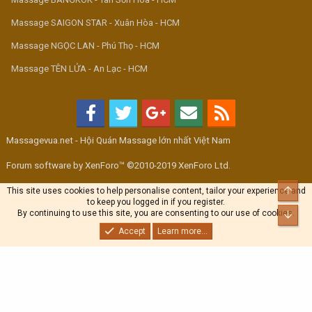
Massage SAIGON STAR - Xuân Hòa - HCM
Massage NGỌC LAN - Phú Thọ - HCM
Massage TÊN LỬA - An Lạc - HCM
Massagevua.net - Hội Quán Massage lớn nhất Việt Nam
Forum software by XenForo™ ©2010-2019 XenForo Ltd.
Top
This site uses cookies to help personalise content, tailor your experience and
to keep you logged in if you register.
By continuing to use this site, you are consenting to our use of cookies.
Bott
Accept
Learn more...