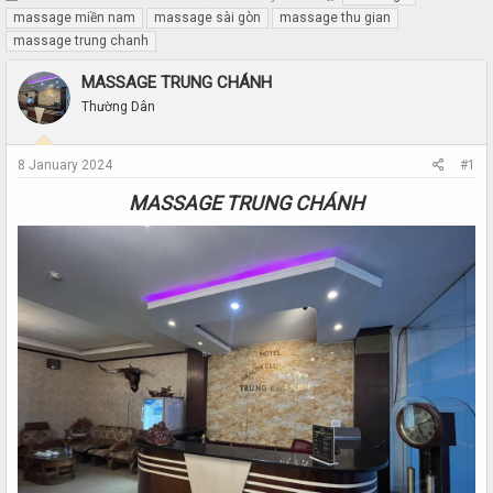
h
t
massage miền nam
massage sài gòn
massage thu gian
r
a
massage trung chanh
e
r
a
t
MASSAGE TRUNG CHÁNH
d
d
Thường Dân
s
a
t
t
a
e
8 January 2024
#1
r
t
MASSAGE TRUNG CHÁNH
e
r