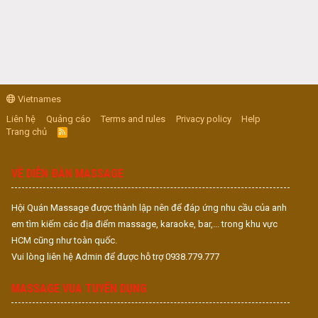
Vietnames
Liên hệ
Quảng cáo
Terms and rules
Privacy policy
Help
Trang chủ
R
S
S
VỀ DIỄN ĐÀN MASSAGE
Hội Quán Massage được thành lập nên để đáp ứng nhu cầu của anh
em tìm kiếm các địa điểm massage, karaoke, bar,... trong khu vực
HCM cũng như toàn quốc.
Vui lòng liên hệ Admin để được hỗ trợ 0938.779.777
MASSAGE VUA TUYỂN DỤNG