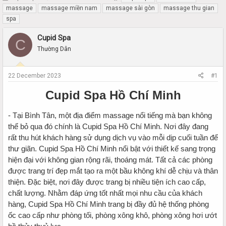
h
t
massage
massage miền nam
massage sài gòn
massage thu gian
r
a
spa
e
r
a
t
Cupid Spa
C
d
d
Thường Dân
s
a
t
t
a
e
22 December 2023
#1
r
t
Cupid Spa Hồ Chí Minh
e
r
- Tại Bình Tân, một địa điểm massage nổi tiếng mà bạn không
thể bỏ qua đó chính là Cupid Spa Hồ Chí Minh. Nơi đây đang
rất thu hút khách hàng sử dụng dịch vụ vào mỗi dịp cuối tuần để
thư giãn. Cupid Spa Hồ Chí Minh nổi bật với thiết kế sang trọng
hiện đại với không gian rộng rãi, thoáng mát. Tất cả các phòng
được trang trí đẹp mắt tạo ra một bầu không khí dễ chịu và thân
thiện. Đặc biệt, nơi đây được trang bị nhiều tiện ích cao cấp,
chất lượng. Nhằm đáp ứng tốt nhất mọi nhu cầu của khách
hàng, Cupid Spa Hồ Chí Minh trang bị đầy đủ hệ thống phòng
ốc cao cấp như phòng tối, phòng xông khô, phòng xông hơi ướt