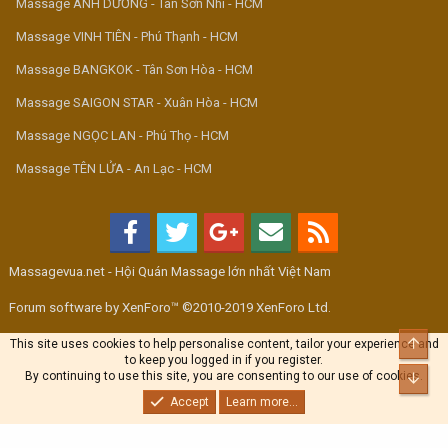
Massage ÁNH DƯƠNG - Tân Sơn Nhì - HCM
Massage VINH TIÊN - Phú Thạnh - HCM
Massage BANGKOK - Tân Sơn Hòa - HCM
Massage SAIGON STAR - Xuân Hòa - HCM
Massage NGỌC LAN - Phú Thọ - HCM
Massage TÊN LỬA - An Lạc - HCM
Massagevua.net - Hội Quán Massage lớn nhất Việt Nam
Forum software by XenForo™ ©2010-2019 XenForo Ltd.
Top
This site uses cookies to help personalise content, tailor your experience and
to keep you logged in if you register.
By continuing to use this site, you are consenting to our use of cookies.
Bott
Accept
Learn more...