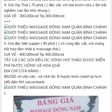
4. Gói Vip Thái ( 70 phút ) ( đặc sắc với bài trườn sữa 1 lần trãi
nghiệm vạn lần nhớ nhung )
GIÁ VÉ : 300.000vnd Tip 300.000vnd
==>
5. Gói đặc biệt supper ( 80 phút ) ( vô cùng đặc sắc với màng
kết hợp tắm nhật & massage thái )
GiÁ VÉ : 400.000vnđ Tip 400.000vnd
TẤT CẢ CÁC GÓI ĐỀU DC XÔNG HƠI THẢO DƯỢC MIỄN
PHÍ NƯỚC UỐNG VÀ HOA QUẢ
ĐỊA CHỈ CỬA HÀNG :
B6/23D võ văn vân , xã vĩnh lộc B huyện bình chánh tp hcm
(đối diện NH sacombank
).