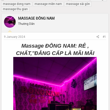
h
t
massage dong nam
massage miền nam
massage sài gòn
r
a
massage thu gian
e
r
a
t
MASSAGE ĐÔNG NAM
d
d
Thường Dân
s
a
t
t
a
e
9 January 2024
#1
r
t
Massage ĐÔNG NAM: RẺ ,
e
r
CHẤT,"ĐẲNG CẤP LÀ MÃI MÃI