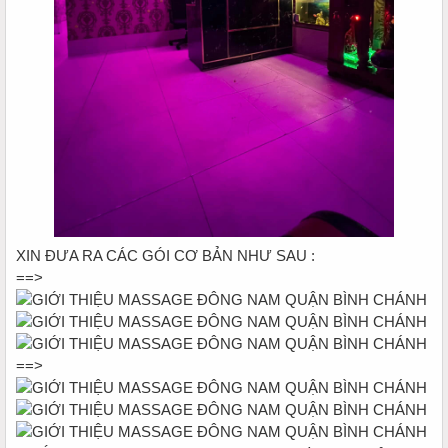
XIN ĐƯA RA CÁC GÓI CƠ BẢN NHƯ SAU :
==>
==>