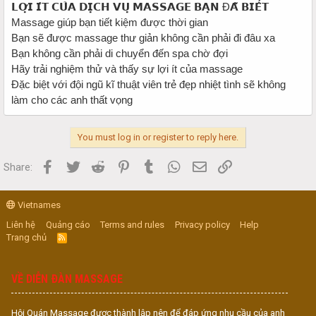
𝗟𝗢̛̣𝗜 𝗜́𝗧 𝗖𝗨̉𝗔 𝗗𝗜̣𝗖𝗛 𝗩𝗨̣ 𝗠𝗔𝗦𝗦𝗔𝗚𝗘 𝗕𝗔̣𝗡 Đ𝗔̃ 𝗕𝗜𝗘̂́𝗧
Massage giúp bạn tiết kiệm được thời gian
Bạn sẽ được massage thư giản không cần phải đi đâu xa
Bạn không cần phải di chuyển đến spa chờ đợi
Hãy trải nghiệm thử và thấy sự lợi ít của massage
Đặc biệt với đội ngũ kĩ thuật viên trẻ đẹp nhiệt tình sẽ không
làm cho các anh thất vọng
You must log in or register to reply here.
Facebook
Twitter
Reddit
Pinterest
Tumblr
WhatsApp
Email
Link
Share:
Vietnames
Liên hệ
Quảng cáo
Terms and rules
Privacy policy
Help
Trang chủ
R
S
S
VỀ DIỄN ĐÀN MASSAGE
Hội Quán Massage được thành lập nên để đáp ứng nhu cầu của anh