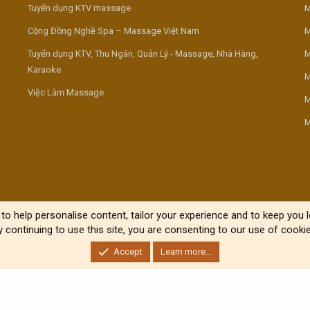
Tuyển dụng KTV massage
M
Cộng Đồng Nghề Spa – Massage Việt Nam
M
Tuyển dụng KTV, Thu Ngân, Quản Lý - Massage, Nhà Hàng,
M
Karaoke
M
Việc Làm Massage
M
M
to help personalise content, tailor your experience and to keep you lo
y continuing to use this site, you are consenting to our use of cookie
Accept
Learn more...