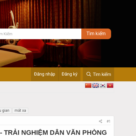
Đăng nhập
Đăng ký
Tìm kiếm
 gian
mát xa
#1
- TRẢI NGHIỆM DÂN VĂN PHÒNG