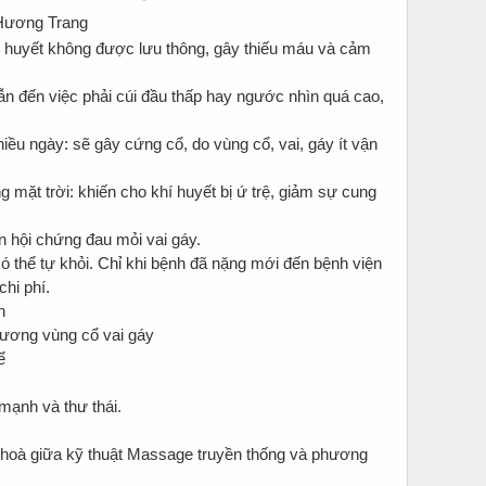
áu huyết không được lưu thông, gây thiếu máu và cảm
n đến việc phải cúi đầu thấp hay ngước nhìn quá cao,
nhiều ngày: sẽ gây cứng cổ, do vùng cổ, vai, gáy ít vận
g mặt trời: khiến cho khí huyết bị ứ trệ, giảm sự cung
n hội chứng đau mỏi vai gáy.
ó thể tự khỏi. Chỉ khi bệnh đã nặng mới đến bệnh viện
chi phí.
n
ương vùng cổ vai gáy
ể
mạnh và thư thái.
hoà giữa kỹ thuật Massage truyền thống và phương