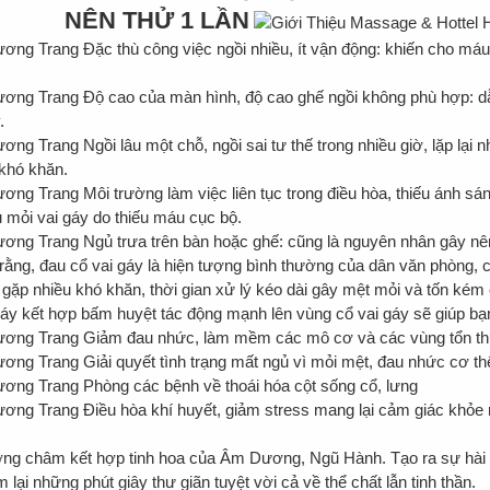
NÊN THỬ 1 LẦN
Đặc thù công việc ngồi nhiều, ít vận động: khiến cho m
Độ cao của màn hình, độ cao ghế ngồi không phù hợp: dẫ
.
Ngồi lâu một chỗ, ngồi sai tư thế trong nhiều giờ, lặp lại 
 khó khăn.
Môi trường làm việc liên tục trong điều hòa, thiếu ánh sán
u mỏi vai gáy do thiếu máu cục bộ.
Ngủ trưa trên bàn hoặc ghế: cũng là nguyên nhân gây nê
ằng, đau cổ vai gáy là hiện tượng bình thường của dân văn phòng, c
 gặp nhiều khó khăn, thời gian xử lý kéo dài gây mệt mỏi và tốn kém 
y kết hợp bấm huyệt tác động mạnh lên vùng cổ vai gáy sẽ giúp bạ
Giảm đau nhức, làm mềm các mô cơ và các vùng tổn th
Giải quyết tình trạng mất ngủ vì mỏi mệt, đau nhức cơ th
Phòng các bệnh về thoái hóa cột sống cổ, lưng
Điều hòa khí huyết, giảm stress mang lại cảm giác khỏe 
g châm kết hợp tinh hoa của Âm Dương, Ngũ Hành. Tạo ra sự hài 
 lại những phút giây thư giãn tuyệt vời cả về thể chất lẫn tinh thần.