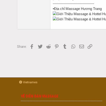
-----------------------------------
•Địa chỉ Massage Hương Trang
Facebook
Twitter
Reddit
Pinterest
Tumblr
WhatsApp
Email
Link
Share:
Vietnames
VỀ DIỄN ĐÀN MASSAGE