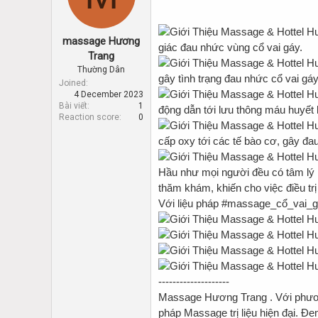
d
d
s
a
t
t
massage Hương
a
e
giác đau nhức vùng cổ vai gáy.
r
Trang
t
Thường Dân
gây tình trạng đau nhức cổ vai gáy
e
Joined
r
4 December 2023
Bài viết
1
động dẫn tới lưu thông máu huyết
Reaction score
0
cấp oxy tới các tế bào cơ, gây đa
Hầu như mọi người đều có tâm lý r
thăm khám, khiến cho việc điều trị
Với liệu pháp #massage_cổ_vai_gá
--------------------
Massage Hương Trang . Với phươn
pháp Massage trị liệu hiện đại. Đem