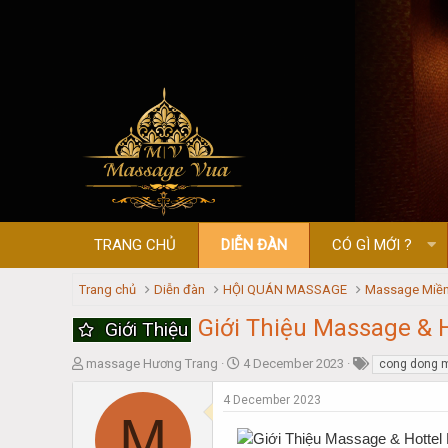
TRANG CHỦ
DIỄN ĐÀN
CÓ GÌ MỚI ?
Trang chủ
Diễn đàn
HỘI QUÁN MASSAGE
Massage Miền
Giới Thiệu Massage & 
Giới Thiệu
T
S
massage Hương Trang
4 December 2023
cong dong 
h
t
r
a
4 December 2023
M
e
r
a
t