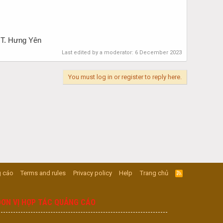
 T. Hưng Yên
Last edited by a moderator:
6 December 2023
You must log in or register to reply here.
 cáo
Terms and rules
Privacy policy
Help
Trang chủ
R
S
S
ĐƠN VỊ HỢP TÁC QUẢNG CÁO