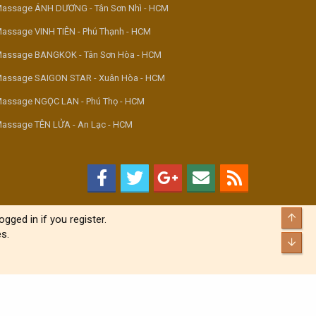
assage ÁNH DƯƠNG - Tân Sơn Nhì - HCM
assage VINH TIÊN - Phú Thạnh - HCM
assage BANGKOK - Tân Sơn Hòa - HCM
assage SAIGON STAR - Xuân Hòa - HCM
assage NGỌC LAN - Phú Thọ - HCM
assage TÊN LỬA - An Lạc - HCM
Top
gged in if you register.
s.
Bott