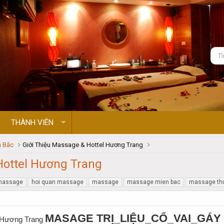
THÀNH VIÊN
 Bắc
Giới Thiệu Massage & Hottel Hương Trang
Hottel Hương Trang
massage
hoi quan massage
massage
massage mien bac
massage thu
MASAGE TRỊ_LIỆU_CỔ_VAI_GÁY 