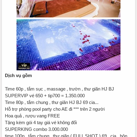
Dịch vụ gồm
Time 60p , tắm sục , massage , trườn , thư giãn HJ BJ
SUPERVIP vé 650 + tip700 = 1.350.000
Time 80p , tắm chung , thư giãn HJ BJ 69 cia...
Hỗ trợ phòng pool party cho AE đi *** trên 2 người
Hoa quả , rượu vang FREE
Tặng kèm gói 4 tay giá vé không đổi
SUPERKING combo 3.000.000
time 100p , tắm chung , thư giãn ( FULL SHOT ) 69 , cia , hôn