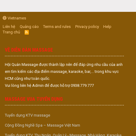
Vietnames
Liên hệ
Quảng cáo
Terms and rules
Privacy policy
Help
Trang chủ
R
S
S
VỀ DIỄN ĐÀN MASSAGE
Hội Quán Massage được thành lập nên để đáp ứng nhu cầu của anh
em tìm kiếm các địa điểm massage, karaoke, bar,... trong khu vực
HCM cũng như toàn quốc.
Vui lòng liên hệ Admin để được hỗ trợ 0938.779.777
MASSAGE VUA TUYỂN DỤNG
Tuyển dụng KTV massage
Cộng Đồng Nghề Spa – Massage Việt Nam
Tuyển dụng KTV, Thu Ngân, Quản Lý - Massage, Nhà Hàng, Karaoke