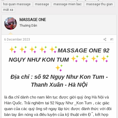
h
t
hoi quan massage
massage
massage mien bac
massage thu gian
r
a
mát xa
e
r
a
t
MASSAGE ONE
d
d
Thường Dân
s
a
t
t
a
e
6 December 2023
#1
r
t
MASSAGE ONE 92
e
r
NGỤY NHƯ KON TUM
Địa chỉ : số 92 Ngụy Như Kon Tum -
Thanh Xuân - Hà NỘi
là địa chỉ dành cho nam liên tục được giới quý ông Hà Nội và
Hàn Quốc. Trải nghiệm tại 92 Ngụy Như _Kon Tum , các giác
quan của các quý ông sẽ ngay lập tức được đánh thức với đôi
bàn tay ấm nóng và điêu luyện của kỹ thuật viên Đ̣ ́ ̉, kết hợp