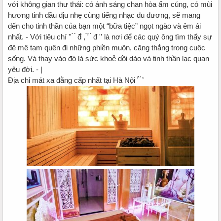
với không gian thư thái: có ánh sáng chan hòa ấm cúng, có mùi
hương tinh dầu dịu nhẹ cùng tiếng nhạc du dương, sẽ mang
đến cho tinh thần của bạn một “bữa tiệc” ngọt ngào và êm ái
nhất. - Với tiêu chí '' ̀ ́ đ̂́ , ̛̀ ̀ ́ đ '' là nơi để các quý ông tìm thấy sự
đê mê tạm quên đi những phiền muộn, căng thẳng trong cuộc
sống. Và thay vào đó là sức khoẻ dồi dào và tinh thần lạc quan
yêu đời. - |
Địa chỉ mát xa đằng cấp nhất tại Hà Nội ̛ ̉ ́ ̆