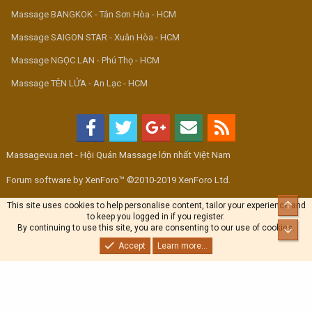
Massage BANGKOK - Tân Sơn Hòa - HCM
Massage SAIGON STAR - Xuân Hòa - HCM
Massage NGỌC LAN - Phú Thọ - HCM
Massage TÊN LỬA - An Lạc - HCM
Massagevua.net - Hội Quán Massage lớn nhất Việt Nam
Forum software by XenForo™ ©2010-2019 XenForo Ltd.
Top
This site uses cookies to help personalise content, tailor your experience and
to keep you logged in if you register.
By continuing to use this site, you are consenting to our use of cookies.
Bott
Accept
Learn more...