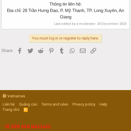
Thông tin liên hệ:
Địa chỉ: 28 Trần Hưng Đạo, P. Mỹ Thạnh, TP. Long Xuyên, An
Giang
Last edited by a moderator:
20 December 2023
You must log in or register to reply here.
Facebook
Twitter
Reddit
Pinterest
Tumblr
WhatsApp
Email
Link
Share:
Vietnames
Liên hệ
Quảng cáo
Terms and rules
Privacy policy
Help
Trang chủ
R
S
S
VỀ DIỄN ĐÀN MASSAGE