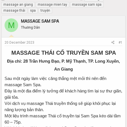
h
t
massage an giang
massage mien tay
massage sam spa
r
a
massage thái
spa
truyện
e
r
a
t
MASSAGE SAM SPA
M
d
d
Thường Dân
s
a
t
t
a
e
20 December 2023
#1
r
t
MASSAGE THÁI CỔ TRUYỀN SAM SPA
e
r
Địa chỉ: 28 Trần Hưng Đạo, P. Mỹ Thạnh, TP. Long Xuyên,
An Giang
Sau một ngày làm việc căng thẳng mệt mỏi thì nên đến
massage Sam Spa.
Đây là một địa điểm lý tưởng để khách hàng tìm lại sự thư giãn,
giải tỏa.
Với dịch vụ massage Thái truyền thống sẽ giúp khôi phục lại
năng lượng bản thân.
Một liệu trình massage Thái cổ truyền tại Sam Spa kéo dài tầm
60 – 75p.