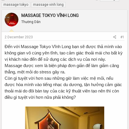
h
t
massage tokyo
massage vinh long
r
a
e
r
MASSAGE TOKYO VĨNH LONG
a
t
Thường Dân
d
d
s
a
t
t
2 December 2023
#1
a
e
r
Đến với Massage Tokyo Vĩnh Long bạn sẽ được thả mình vào
t
không gian vô cùng yên tĩnh, tạo cảm giác thoải mái cho bất kỳ
e
vị khách nào đến để sử dụng các dịch vụ của nơi này.
r
Massage được xem là biện pháp đơn giản để làm giảm căng
thẳng, mệt mỏi do stress gây ra.
Còn gì tuyệt vời hơn sau những giờ làm việc mệ mỏi, nếu
được hòa mình vào tiếng nhạc du dương, tận hưởng cảm giác
thoải mái do đôi bàn tay của các kỹ thuật viên tạo nên thì còn
điều gì tuyệt vời hơn nữa phải không?