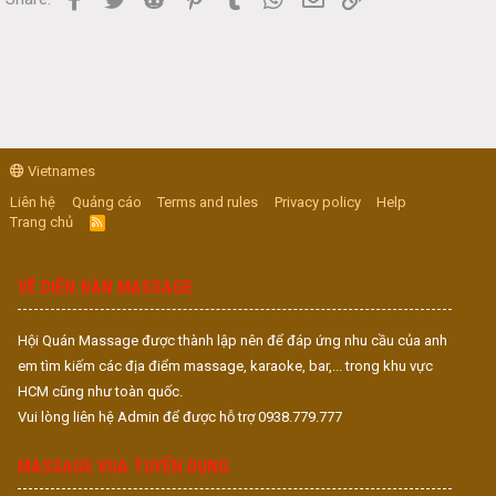
Vietnames
Liên hệ
Quảng cáo
Terms and rules
Privacy policy
Help
Trang chủ
R
S
S
VỀ DIỄN ĐÀN MASSAGE
Hội Quán Massage được thành lập nên để đáp ứng nhu cầu của anh
em tìm kiếm các địa điểm massage, karaoke, bar,... trong khu vực
HCM cũng như toàn quốc.
Vui lòng liên hệ Admin để được hỗ trợ 0938.779.777
MASSAGE VUA TUYỂN DỤNG