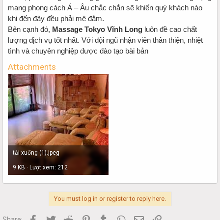
mang phong cách Á – Âu chắc chắn sẽ khiến quý khách nào
khi đến đây đều phải mê đắm.
Bên cạnh đó,
Massage Tokyo Vĩnh Long
luôn đề cao chất
lượng dịch vụ tốt nhất. Với đội ngũ nhận viên thân thiện, nhiệt
tình và chuyên nghiệp được đào tạo bài bản
Attachments
tải xuống (1).jpeg
9 KB · Lượt xem: 212
You must log in or register to reply here.
Facebook
Twitter
Reddit
Pinterest
Tumblr
WhatsApp
Email
Link
Share: