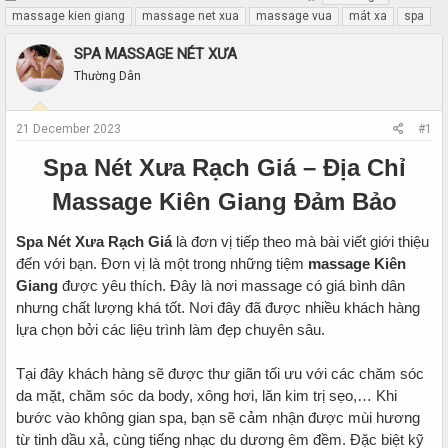
h
t
massage kien giang
massage net xua
massage vua
mát xa
spa
r
a
e
r
SPA MASSAGE NÉT XƯA
a
t
Thường Dân
d
d
s
a
t
t
21 December 2023
#1
a
e
r
Spa Nét Xưa Rạch Giá – Địa Chỉ
t
e
Massage Kiên Giang Đảm Bảo
r
Spa Nét Xưa Rạch Giá
là đơn vị tiếp theo mà bài viết giới thiệu
đến với bạn. Đơn vị là một trong những tiệm
massage Kiên
Giang
được yêu thích. Đây là nơi massage có giá bình dân
nhưng chất lượng khá tốt. Nơi đây đã được nhiều khách hàng
lựa chọn bởi các liệu trình làm đẹp chuyên sâu.
Tại đây khách hàng sẽ được thư giãn tối ưu với các chăm sóc
da mặt, chăm sóc da body, xông hơi, lăn kim trị sẹo,… Khi
bước vào không gian spa, bạn sẽ cảm nhận được mùi hương
từ tinh dầu xả, cùng tiếng nhạc du dương êm đềm. Đặc biệt kỹ