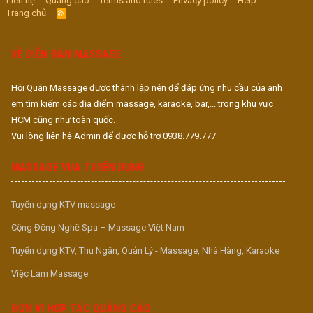
Liên hệ
Quảng cáo
Terms and rules
Privacy policy
Help
Trang chủ
R
S
S
VỀ DIỄN ĐÀN MASSAGE
Hội Quán Massage được thành lập nên để đáp ứng nhu cầu của anh
em tìm kiếm các địa điểm massage, karaoke, bar,... trong khu vực
HCM cũng như toàn quốc.
Vui lòng liên hệ Admin để được hỗ trợ 0938.779.777
MASSAGE VUA TUYỂN DỤNG
Tuyển dụng KTV massage
Cộng Đồng Nghề Spa – Massage Việt Nam
Tuyển dụng KTV, Thu Ngân, Quản Lý - Massage, Nhà Hàng, Karaoke
Việc Làm Massage
ĐƠN VỊ HỢP TÁC QUẢNG CÁO