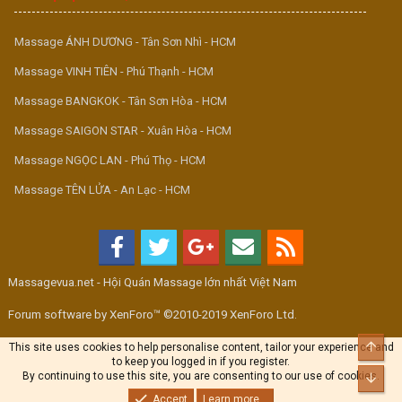
Massage ÁNH DƯƠNG - Tân Sơn Nhì - HCM
Massage VINH TIÊN - Phú Thạnh - HCM
Massage BANGKOK - Tân Sơn Hòa - HCM
Massage SAIGON STAR - Xuân Hòa - HCM
Massage NGỌC LAN - Phú Thọ - HCM
Massage TÊN LỬA - An Lạc - HCM
Massagevua.net - Hội Quán Massage lớn nhất Việt Nam
Forum software by XenForo™ ©2010-2019 XenForo Ltd.
Top
This site uses cookies to help personalise content, tailor your experience and
to keep you logged in if you register.
By continuing to use this site, you are consenting to our use of cookies.
Bott
Accept
Learn more...