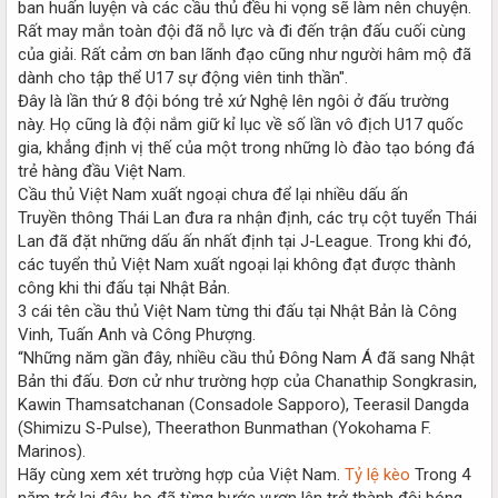
ban huấn luyện và các cầu thủ đều hi vọng sẽ làm nên chuyện.
Rất may mắn toàn đội đã nỗ lực và đi đến trận đấu cuối cùng
của giải. Rất cảm ơn ban lãnh đạo cũng như người hâm mộ đã
dành cho tập thể U17 sự động viên tinh thần".
Đây là lần thứ 8 đội bóng trẻ xứ Nghệ lên ngôi ở đấu trường
này. Họ cũng là đội nắm giữ kỉ lục về số lần vô địch U17 quốc
gia, khẳng định vị thế của một trong những lò đào tạo bóng đá
trẻ hàng đầu Việt Nam.
Cầu thủ Việt Nam xuất ngoại chưa để lại nhiều dấu ấn
Truyền thông Thái Lan đưa ra nhận định, các trụ cột tuyển Thái
Lan đã đặt những dấu ấn nhất định tại J-League. Trong khi đó,
các tuyển thủ Việt Nam xuất ngoại lại không đạt được thành
công khi thi đấu tại Nhật Bản.
3 cái tên cầu thủ Việt Nam từng thi đấu tại Nhật Bản là Công
Vinh, Tuấn Anh và Công Phượng.
“Những năm gần đây, nhiều cầu thủ Đông Nam Á đã sang Nhật
Bản thi đấu. Đơn cử như trường hợp của Chanathip Songkrasin,
Kawin Thamsatchanan (Consadole Sapporo), Teerasil Dangda
(Shimizu S-Pulse), Theerathon Bunmathan (Yokohama F.
Marinos).
Hãy cùng xem xét trường hợp của Việt Nam.
Tỷ lệ kèo
Trong 4
năm trở lại đây, họ đã từng bước vươn lên trở thành đội bóng