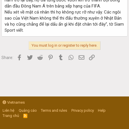
dẫn đầu Đông Nam Á trên bảng xếp hạng của FIFA.
Nếu xét về mặt cá nhân thì họ không rực rỡ như vậy. Các ngôi
sao của Việt Nam không thể thi đấu thường xuyên ở Nhật Bản
và họ cũng chẳng để lại dấu ấn gì khi đặt chân tới đây”, tờ Siam
Sport viết.
You must log in or register to reply here.
Facebook
Twitter
Reddit
Pinterest
Tumblr
WhatsApp
Email
Link
Share:
Vietnames
Liên hệ
Quảng cáo
Terms and rules
Privacy policy
Help
Trang chủ
R
S
S