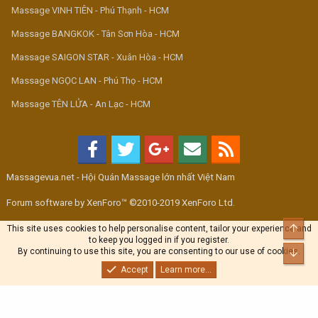
Massage VINH TIÊN - Phú Thạnh - HCM
Massage BANGKOK - Tân Sơn Hòa - HCM
Massage SAIGON STAR - Xuân Hòa - HCM
Massage NGỌC LAN - Phú Thọ - HCM
Massage TÊN LỬA - An Lạc - HCM
Massagevua.net - Hội Quán Massage lớn nhất Việt Nam
Forum software by XenForo™ ©2010-2019 XenForo Ltd.
Top
This site uses cookies to help personalise content, tailor your experience and
to keep you logged in if you register.
By continuing to use this site, you are consenting to our use of cookies.
Bott
Accept
Learn more...