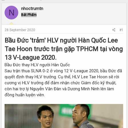
h
t
nhoctrumtn
r
a
N
e
r
Bát Phẩm
a
t
d
d
s
a
28 September 2020
#1
t
t
Bầu Đức 'trảm' HLV người Hàn Quốc Lee
a
e
r
Tae Hoon trước trận gặp TPHCM tại vòng
t
e
13 V-League 2020.
r
Bầu Đức thay HLV người Hàn Quốc
Sau trận thua SLNA 0-2 ở vòng 12 V-League 2020, bầu Đức đã
quyết định thay HLV trưởng. Cụ thể, HLV Lee Tae Hoon sẽ rời
cương vị HLV trưởng để đảm nhận chức Giám đốc kỹ thuật,
còn hai trợ lý Nguyễn Văn Đàn và Dương Minh Ninh lên làm
đồng huấn luyện viên.