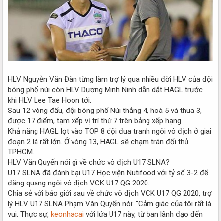
HLV Nguyễn Văn Đàn từng làm trợ lý qua nhiều đời HLV của đội
bóng phố núi còn HLV Dương Minh Ninh dẫn dắt HAGL trước
khi HLV Lee Tae Hoon tới.
Sau 12 vòng đấu, đội bóng phố Núi thắng 4, hoà 5 và thua 3,
được 17 điểm, tạm xếp vị trí thứ 7 trên bảng xếp hạng.
Khả năng HAGL lọt vào TOP 8 đội đua tranh ngôi vô địch ở giai
đoạn 2 là rất lớn. Ở vòng 13, HAGL sẽ chạm trán đối thủ
TPHCM.
HLV Văn Quyến nói gì về chức vô địch U17 SLNA?
U17 SLNA đã đánh bại U17 Học viện Nutifood với tỷ số 3-2 để
đăng quang ngôi vô địch VCK U17 QG 2020.
Chia sẻ với báo giới sau về chức vô địch VCK U17 QG 2020, trợ
lý HLV U17 SLNA Phạm Văn Quyến nói: "Cảm giác của tôi rất là
vui. Thực sự,
keonhacai
với lứa U17 này, từ ban lãnh đạo đến