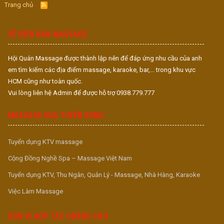
Trang chủ
R
S
S
VỀ DIỄN ĐÀN MASSAGE
Hội Quán Massage được thành lập nên để đáp ứng nhu cầu của anh
em tìm kiếm các địa điểm massage, karaoke, bar,... trong khu vực
HCM cũng như toàn quốc.
Vui lòng liên hệ Admin để được hỗ trợ 0938.779.777
MASSAGE VUA TUYỂN DỤNG
Tuyển dụng KTV massage
Cộng Đồng Nghề Spa – Massage Việt Nam
Tuyển dụng KTV, Thu Ngân, Quản Lý - Massage, Nhà Hàng, Karaoke
Việc Làm Massage
ĐƠN VỊ HỢP TÁC QUẢNG CÁO