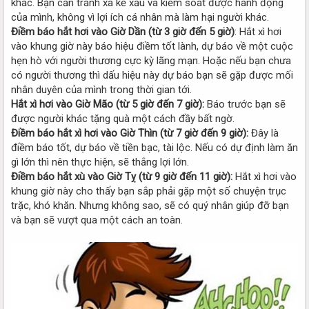
khác. Bạn cần tránh xa kẻ xấu và kiểm soát được hành động
của mình, không vì lợi ích cá nhân mà làm hại người khác.
Điềm báo hắt hơi vào Giờ Dần (từ 3 giờ đến 5 giờ)
: Hắt xì hơi
vào khung giờ này báo hiệu điềm tốt lành, dự báo về một cuộc
hẹn hò với người thương cực kỳ lãng mạn. Hoặc nếu bạn chưa
có người thương thì dấu hiệu này dự báo bạn sẽ gặp được mối
nhân duyên của mình trong thời gian tới.
Hắt xì hơi vào Giờ Mão (từ 5 giờ đến 7 giờ):
Báo trước bạn sẽ
được người khác tặng quà một cách đầy bất ngờ.
Điềm báo hắt xì hơi vào Giờ Thìn (từ 7 giờ đến 9 giờ):
Đây là
điềm báo tốt, dự báo về tiền bạc, tài lộc. Nếu có dự định làm ăn
gì lớn thì nên thực hiện, sẽ thắng lợi lớn.
Điềm báo hắt xù vào Giờ Tỵ (từ 9 giờ đến 11 giờ):
Hắt xì hơi vào
khung giờ này cho thấy bạn sắp phải gặp một số chuyện trục
trặc, khó khăn. Nhưng không sao, sẽ có quý nhân giúp đỡ bạn
và bạn sẽ vượt qua một cách an toàn.