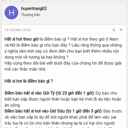
h
t
huyentrang02
r
a
H
e
r
Thường Dân
a
t
d
d
s
a
19 October 2020
#1
t
t
Hắt xì hơi theo giờ
là điềm báo gì ? Hắt xì hơi theo giờ ở Nam
a
e
r
và Nữ là điềm báo gì cho bạn đây ? Liệu rằng thông qua những
t
ý nghĩa tâm linh này có đem đến cho bạn biết thêm nhiều nội
e
dung mới về tương lai hay không ?
r
Hãy cùng theo dõi bài viết dưới đây của chúng tôi để được giải
mã các thắc mắc nhé.
Hắt xì hơi là điềm báo gì ?
Điềm báo hắt xì vào Giờ Tý (từ 23 giờ đến 1 giờ):
Dự báo cho
biết bạn sắp được người thân hoặc bạn bè mời đi dự tiệc hoặc
ăn uống.
Điềm báo hắt xì hơi vào Giờ Sửu (từ 1 giờ đến 3 giờ):
Báo trước
về việc bạn sắp bị dụ dỗ bởi người khác phái để làm việc sai
trái, tuy là có lợi cho bản thân nhưng lại là có hại cho người