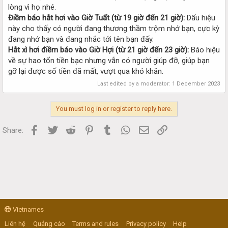
lòng vì họ nhé.
Điềm báo hắt hơi vào Giờ Tuất (từ 19 giờ đến 21 giờ):
Dấu hiệu
này cho thấy có người đang thương thầm trộm nhớ bạn, cực kỳ
đang nhớ bạn và đang nhắc tới tên bạn đấy.
Hắt xì hơi điềm báo vào Giờ Hợi (từ 21 giờ đến 23 giờ):
Báo hiệu
về sự hao tổn tiền bạc nhưng vẫn có người giúp đỡ, giúp bạn
gỡ lại được số tiền đã mất, vượt qua khó khăn.
Last edited by a moderator:
1 December 2023
You must log in or register to reply here.
Facebook
Twitter
Reddit
Pinterest
Tumblr
WhatsApp
Email
Link
Share:
Vietnames
Liên hệ
Quảng cáo
Terms and rules
Privacy policy
Help