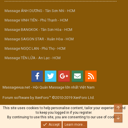
Massage ÁNH DƯƠNG - Tân Sơn Nhì - HCM
Massage VINH TIÊN - Phú Thạnh - HCM
Massage BANGKOK - Tân Sơn Hòa - HCM
Massage SAIGON STAR - Xuân Hòa - HCM
Massage NGỌC LAN - Phú Thọ - HCM
Massage TÊN LỬA - An Lạc - HCM
Massagevua.net - Hội Quán Massage lớn nhất Việt Nam
Forum software by XenForo™ ©2010-2019 XenForo Ltd.
Top
This site uses cookies to help personalise content, tailor your experience and
to keep you logged in if you register.
By continuing to use this site, you are consenting to our use of cookies.
Bott
Accept
Learn more...