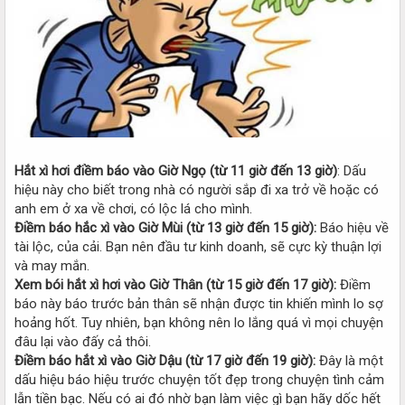
Hắt xì hơi điềm báo vào Giờ Ngọ (từ 11 giờ đến 13 giờ)
: Dấu
hiệu này cho biết trong nhà có người sắp đi xa trở về hoặc có
anh em ở xa về chơi, có lộc lá cho mình.
Điềm báo hắc xì vào Giờ Mùi (từ 13 giờ đến 15 giờ):
Báo hiệu về
tài lộc, của cải. Bạn nên đầu tư kinh doanh, sẽ cực kỳ thuận lợi
và may mắn.
Xem bói hắt xì hơi vào Giờ Thân (từ 15 giờ đến 17 giờ):
Điềm
báo này báo trước bản thân sẽ nhận được tin khiến mình lo sợ
hoảng hốt. Tuy nhiên, bạn không nên lo lắng quá vì mọi chuyện
đâu lại vào đấy cả thôi.
Điềm báo hắt xì vào Giờ Dậu (từ 17 giờ đến 19 giờ):
Đây là một
dấu hiệu báo hiệu trước chuyện tốt đẹp trong chuyện tình cảm
lẫn tiền bạc. Nếu có ai đó nhờ bạn làm việc gì bạn hãy dốc hết