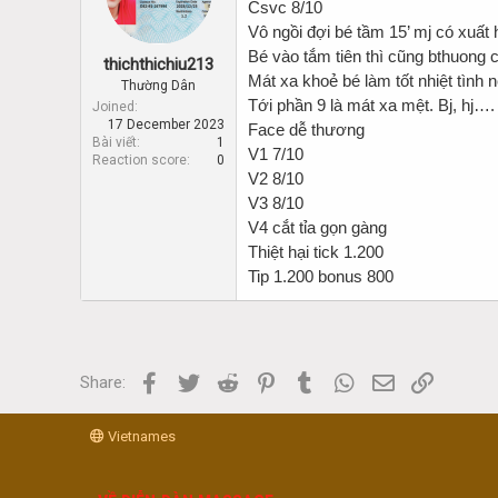
d
d
Csvc 8/10
s
a
Vô ngồi đợi bé tầm 15’ mj có xuất 
t
t
Bé vào tắm tiên thì cũng bthuong
thichthichiu213
a
e
Mát xa khoẻ bé làm tốt nhiệt tình
r
Thường Dân
Tới phần 9 là mát xa mệt. Bj, hj…. 
t
Joined
17 December 2023
e
Face dễ thương
Bài viết
1
r
V1 7/10
Reaction score
0
V2 8/10
V3 8/10
V4 cắt tỉa gọn gàng
Thiệt hại tick 1.200
Tip 1.200 bonus 800
Facebook
Twitter
Reddit
Pinterest
Tumblr
WhatsApp
Email
Link
Share:
Vietnames