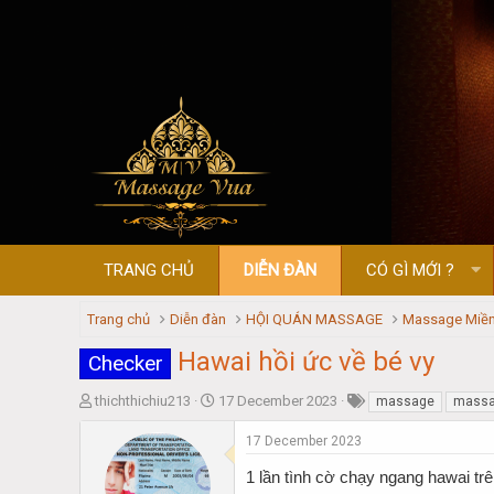
TRANG CHỦ
DIỄN ĐÀN
CÓ GÌ MỚI ?
Trang chủ
Diễn đàn
HỘI QUÁN MASSAGE
Massage Miền
Hawai hồi ức về bé vy
Checker
T
S
thichthichiu213
17 December 2023
massage
massa
h
t
r
a
17 December 2023
e
r
1 lần tình cờ chạy ngang hawai tr
a
t