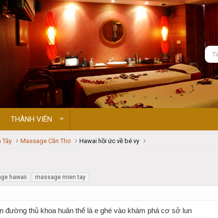
THÀNH VIÊN
 Tây
Massage Cần Thơ
Hawai hồi ức về bé vy
ge hawaii
massage mien tay
ên đường thủ khoa huân thế là e ghé vào khám phá cơ sở lun