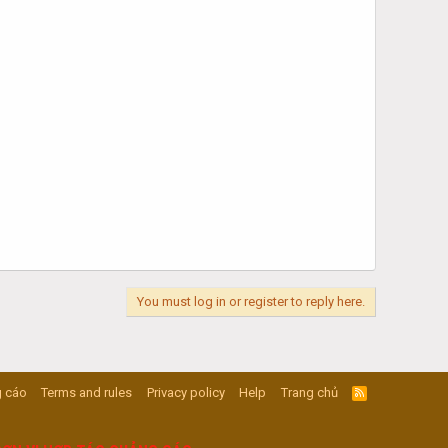
You must log in or register to reply here.
 cáo
Terms and rules
Privacy policy
Help
Trang chủ
R
S
S