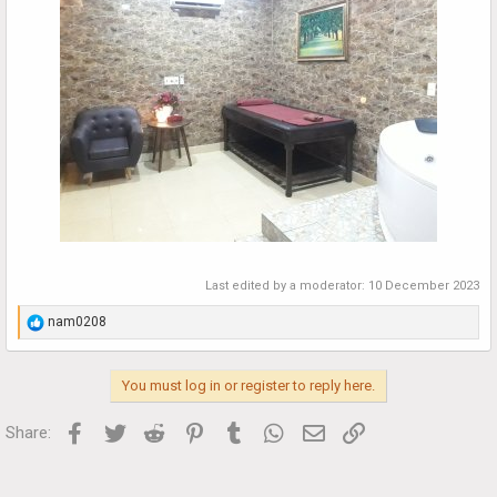
Last edited by a moderator:
10 December 2023
R
nam0208
e
a
c
You must log in or register to reply here.
t
i
o
Facebook
Twitter
Reddit
Pinterest
Tumblr
WhatsApp
Email
Link
Share:
n
s
: