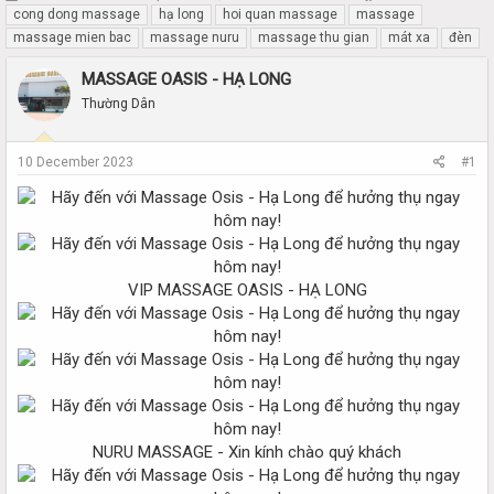
h
t
cong dong massage
hạ long
hoi quan massage
massage
r
a
massage mien bac
massage nuru
massage thu gian
mát xa
đèn
e
r
a
t
MASSAGE OASIS - HẠ LONG
d
d
Thường Dân
s
a
t
t
a
e
10 December 2023
#1
r
t
e
r
VIP MASSAGE OASIS - HẠ LONG
NURU MASSAGE - Xin kính chào quý khách