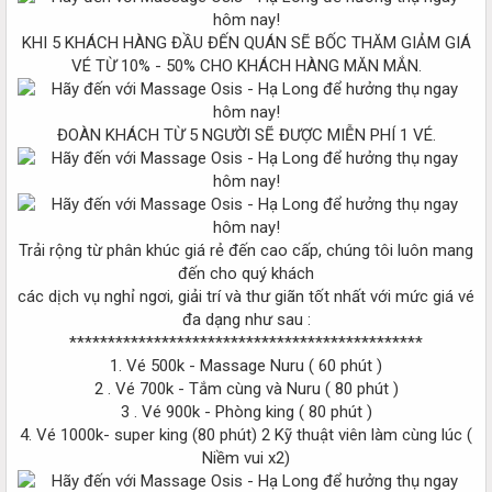
KHI 5 KHÁCH HÀNG ĐẦU ĐẾN QUÁN SẼ BỐC THĂM GIẢM GIÁ
VÉ TỪ 10% - 50% CHO KHÁCH HÀNG MĂN MẮN.
ĐOÀN KHÁCH TỪ 5 NGƯỜI SẼ ĐƯỢC MIỄN PHÍ 1 VÉ.
Trải rộng từ phân khúc giá rẻ đến cao cấp, chúng tôi luôn mang
đến cho quý khách
các dịch vụ nghỉ ngơi, giải trí và thư giãn tốt nhất với mức giá vé
đa dạng như sau :
**********************************************
1. Vé 500k - Massage Nuru ( 60 phút )
2 . Vé 700k - Tắm cùng và Nuru ( 80 phút )
3 . Vé 900k - Phòng king ( 80 phút )
4. Vé 1000k- super king (80 phút) 2 Kỹ thuật viên làm cùng lúc (
Niềm vui x2)