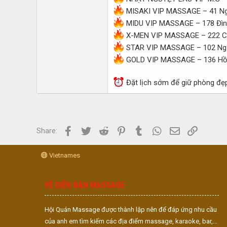
MISAKI VIP MASSAGE – 41 Ng
MIDU VIP MASSAGE – 178 Đình
X-MEN VIP MASSAGE – 222 Cầ
STAR VIP MASSAGE – 102 Ng
GOLD VIP MASSAGE – 136 Hồ 
Đặt lịch sớm để giữ phòng đẹ
Facebook
Twitter
Reddit
Pinterest
Tumblr
WhatsApp
Email
Link
Share:
Vietnames
VỀ DIỄN ĐÀN MASSAGE
Hội Quán Massage được thành lập nên để đáp ứng nhu cầu
của anh em tìm kiếm các địa điểm massage, karaoke, bar,...