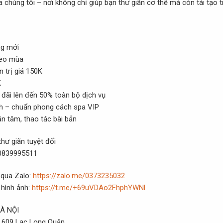
chúng tôi – nơi không chỉ giúp bạn thư giãn cơ thể mà còn tái tạo ti
ng mới
heo mùa
 trị giá 150K
K
đãi lên đến 50% toàn bộ dịch vụ
nh – chuẩn phong cách spa VIP
ận tâm, thao tác bài bản
thư giãn tuyệt đối
: 0839995511
 qua Zalo:
https://zalo.me/0373235032
hình ảnh:
https://t.me/+69uVDAo2FhphYWNl
À NỘI
609 Lạc Long Quân