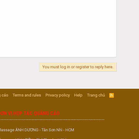
You must log in or register to reply here.
 cáo
Terms and rules
Privacy policy
Help
Trang chủ
R
S
S
ĐƠN VỊ HỢP TÁC QUẢNG CÁO
assage ÁNH DƯƠNG - Tân Sơn Nhì - HCM