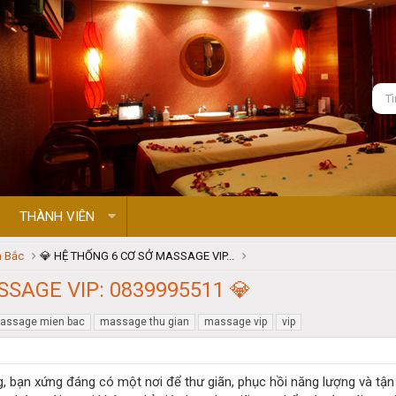
THÀNH VIÊN
 Bắc
💎 HỆ THỐNG 6 CƠ SỞ MASSAGE VIP...
SAGE VIP: 0839995511 💎
assage mien bac
massage thu gian
massage vip
vip
g, bạn xứng đáng có một nơi để thư giãn, phục hồi năng lượng và tậ