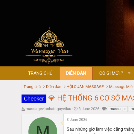
TRANG CHỦ
DIỄN ĐÀN
CÓ GÌ MỚI ?
Trang chủ
Diễn đàn
HỘI QUÁN MASSAGE
Massage Miền
💎 HỆ THỐNG 6 CƠ SỞ MAS
Checker
T
S
massagevipnhatnguyetlau
3 June 2026
massage
m
h
t
r
a
3 June 2026
M
e
r
Sau những giờ làm việc căng thẳn
a
t