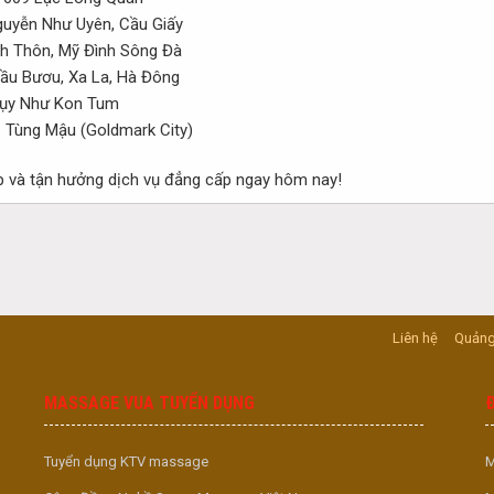
uyễn Như Uyên, Cầu Giấy
 Thôn, Mỹ Đình Sông Đà
u Bươu, Xa La, Hà Đông
ụy Như Kon Tum
Tùng Mậu (Goldmark City)
p và tận hưởng dịch vụ đẳng cấp ngay hôm nay!
Liên hệ
Quảng
MASSAGE VUA TUYỂN DỤNG
Tuyển dụng KTV massage
M