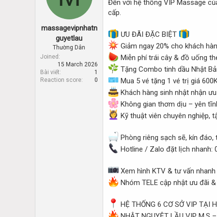
Đến với hệ thống VIP Massage của 
d
d
s
a
cấp.
t
t
massagevipnhatn
a
e
ƯU ĐÃI ĐẶC BIỆT
r
guyetlau
Giảm ngay 20% cho khách hà
t
Thường Dân
e
Joined
Miễn phí trái cây & đồ uống t
r
15 March 2026
Tặng Combo tinh dầu Nhật Bản
Bài viết
1
Reaction score
0
Mua 5 vé tặng 1 vé trị giá 600
Khách hàng sinh nhật nhận ưu 
Không gian thơm dịu – yên tĩ
Kỹ thuật viên chuyên nghiệp, t
Phòng riêng sạch sẽ, kín đáo, 
Hotline / Zalo đặt lịch nhanh
Xem hình KTV & tư vấn nhanh
Nhóm TELE cập nhật ưu đãi & 
HỆ THỐNG 6 CƠ SỞ VIP TẠI H
NHẬT NGUYỆT LẦU VIP M.S – 