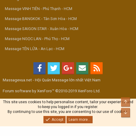
Massage VINH TIÊN - Phú Thạnh - HCM
Massage BANGKOK - Tân Sơn Hòa - HCM
Massage SAIGON STAR - Xuân Hòa - HCM
Massage NGỌC LAN - Phú Thọ - HCM
Massage TÊN LỬA - An Lạc - HCM
Massagevua.net - Hội Quán Massage lớn nhất Việt Nam
Forum software by XenForo™ ©2010-2019 XenForo Ltd.
Top
This site uses cookies to help personalise content, tailor your experience and
to keep you logged in if you register.
By continuing to use this site, you are consenting to our use of cookies.
Bott
Accept
Learn more...