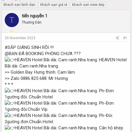
h
t
khach san binh dan
khách sạn giá rẻ
khach san view dep
r
a
e
r
tiến nguyễn 1
T
a
t
Thường Dân
d
d
s
a
t
t
30 November 2023
#1
a
e
r
#SẮP GIÁNG SINH RỒI !!!
t
@BẠN ĐÃ BOOKING PHÒNG CHƯA ???
e
HEAVEN Hotel
r
Bãi dài. Cam ranh.Nha trang.
>> Golden Bay. Hưng thịnh. Cam lâm.
>> Zalo 0886 825 688. Mr Hương.
* * *
Ph-Đơn
1gường đôi. Chuẩn Hotel.
Ph-Đơn
1gường đôi.Chuẩn Víp.
Ph-Đôi
2gường đơn.Chuẩn Hotel.
Căn hộ khép