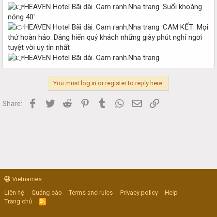
Suối khoáng
nóng 40'
CAM KẾT: Mọi
thứ hoàn hảo. Dâng hiến quý khách những giây phút nghỉ ngơi
tuyệt vời uy tín nhất
You must log in or register to reply here.
Facebook
Twitter
Reddit
Pinterest
Tumblr
WhatsApp
Email
Link
Share:
Vietnames
Liên hệ
Quảng cáo
Terms and rules
Privacy policy
Help
Trang chủ
R
S
S