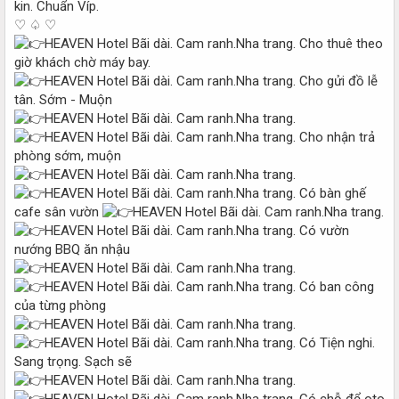
kin. Chuẩn Víp.
♡ ♤ ♡
Cho thuê theo
giờ khách chờ máy bay.
Cho gửi đồ lễ
tân. Sớm - Muộn
Cho nhận trả
phòng sớm, muộn
Có bàn ghế
cafe sân vườn
Có vườn
nướng BBQ ăn nhậu
Có ban công
của từng phòng
Có Tiện nghi.
Sang trọng. Sạch sẽ
Có chỗ để oto