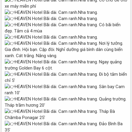
xe máy miễn phí
Có bãi biển
đẹp. Tắm cả 4 mùa
Nơi lý tưởng.
Gia đình. Hội bạn. Cặp đôi. Nghỉ dưỡng giá bình dân cùng biển
xanh. Cát trắng. Nắng vàng.
Ngay quảng
trường Golden Bay 6 cột.
Đi bộ tắm biển
chỉ 5'
Sân bay Cam
ranh 10'
Quảng trường.
Tháp trầm hương 20'
Tháp Bà
Chămba Ponagar 25'
Đảo Bình Ba
35'