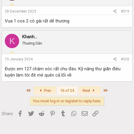
28 December 2023
#319
Vua 1 cos 2 cô gái rất dễ thương
Khanh…
K
Thường Dân
15 January 2024
#320
Được em 127 chăm sóc rất chu đáo. Kỹ năng thư giãn điêu
luyện làm tôi đê mê quên cả lối về
First
Last
Prev
16 of 24
Next
You must log in or register to reply here.
Facebook
Twitter
Reddit
Pinterest
Tumblr
WhatsApp
Email
Link
Share: