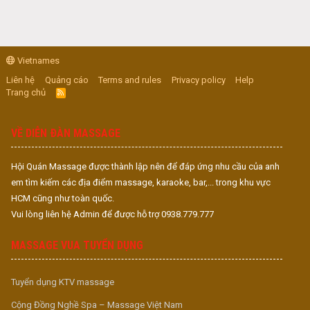
Vietnames
Liên hệ
Quảng cáo
Terms and rules
Privacy policy
Help
Trang chủ
R
S
S
VỀ DIỄN ĐÀN MASSAGE
Hội Quán Massage được thành lập nên để đáp ứng nhu cầu của anh
em tìm kiếm các địa điểm massage, karaoke, bar,... trong khu vực
HCM cũng như toàn quốc.
Vui lòng liên hệ Admin để được hỗ trợ 0938.779.777
MASSAGE VUA TUYỂN DỤNG
Tuyển dụng KTV massage
Cộng Đồng Nghề Spa – Massage Việt Nam