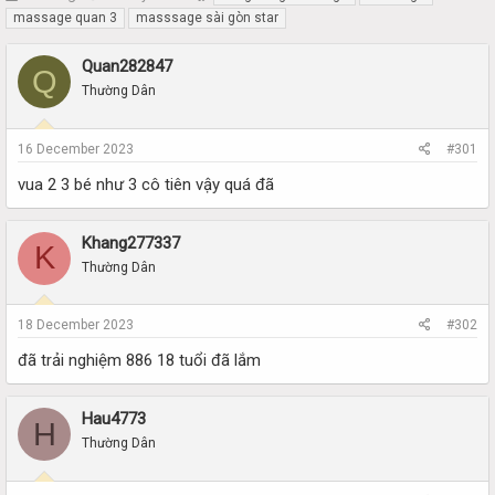
h
t
massage quan 3
masssage sài gòn star
r
a
e
r
Quan282847
Q
a
t
Thường Dân
d
d
s
a
t
t
16 December 2023
#301
a
e
r
vua 2 3 bé như 3 cô tiên vậy quá đã
t
e
r
Khang277337
K
Thường Dân
18 December 2023
#302
đã trải nghiệm 886 18 tuổi đã lắm
Hau4773
H
Thường Dân