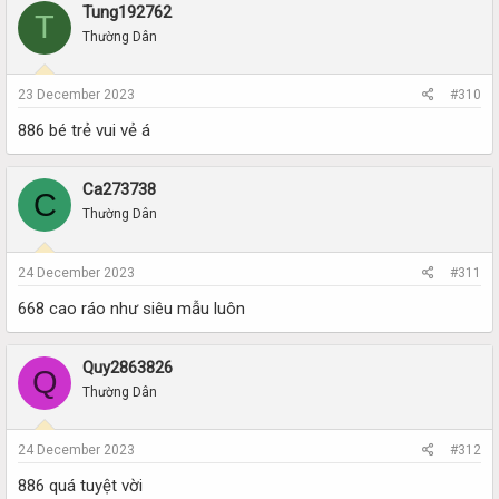
Tung192762
T
Thường Dân
23 December 2023
#310
886 bé trẻ vui vẻ á
Ca273738
C
Thường Dân
24 December 2023
#311
668 cao ráo như siêu mẫu luôn
Quy2863826
Q
Thường Dân
DANH SÁCH KTV
24 December 2023
#312
886 quá tuyệt vời