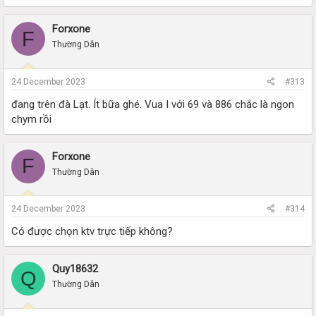
View attachment 9810
Forxone
F
View attachment 9809
Thường Dân
View attachment 9806
View attachment 9805
24 December 2023
#313
View attachment 9808
đang trên đà Lạt. Ít bữa ghé. Vua I với 69 và 886 chắc là ngon
chym rồi
View attachment 9807
Forxone
F
Thường Dân
View attachment 9811
View attachment 9802
24 December 2023
#314
View attachment 9803
Có được chọn ktv trực tiếp không?
View attachment 9804
View attachment 9812
Quy18632
Q
Quý khách vui lòng gọi ngay
hotline: 0938.779.777
để nhận được
Thường Dân
những ưu đãi đặc biệt
RẤT HÂN HẠNH ĐƯỢC PHỤC VỤ QUÝ KHÁCH!