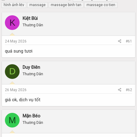
h
t
hình ảnh ktv
massage
massage binh tan
massage co tien
r
a
e
r
Kiệt Bùi
K
a
t
Thường Dân
d
d
s
a
t
t
24 May 2026
#61
a
e
r
quá sung tươi
t
e
r
Duy Điên
D
Thường Dân
26 May 2026
#62
giá ok, dịch vụ tốt
Mận Béo
M
Thường Dân