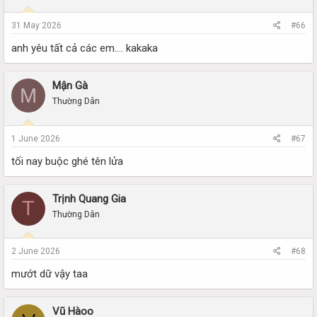
31 May 2026
#66
anh yêu tất cả các em.... kakaka
Mận Gà
M
Thường Dân
1 June 2026
#67
tối nay buộc ghé tên lửa
Trịnh Quang Gia
T
Thường Dân
2 June 2026
#68
mướt dữ vậy taa
Vũ Hàoo