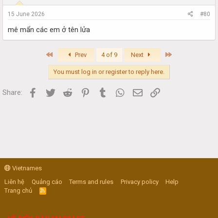
15 June 2026
#80
mê mẩn các em ở tên lửa
First
Last
Prev
4 of 9
Next
You must log in or register to reply here.
Facebook
Twitter
Reddit
Pinterest
Tumblr
WhatsApp
Email
Link
Share:
Vietnames
Liên hệ
Quảng cáo
Terms and rules
Privacy policy
Help
Trang chủ
R
S
S