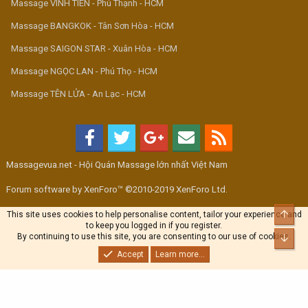
Massage VINH TIÊN - Phú Thạnh - HCM
Massage BANGKOK - Tân Sơn Hòa - HCM
Massage SAIGON STAR - Xuân Hòa - HCM
Massage NGỌC LAN - Phú Thọ - HCM
Massage TÊN LỬA - An Lạc - HCM
Massagevua.net - Hội Quán Massage lớn nhất Việt Nam
Forum software by XenForo™ ©2010-2019 XenForo Ltd.
Top
This site uses cookies to help personalise content, tailor your experience and
to keep you logged in if you register.
By continuing to use this site, you are consenting to our use of cookies.
Bott
Accept
Learn more...