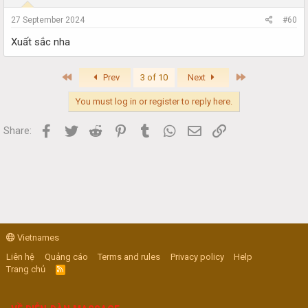
27 September 2024
#60
Xuất sắc nha
First
Last
Prev
3 of 10
Next
You must log in or register to reply here.
Facebook
Twitter
Reddit
Pinterest
Tumblr
WhatsApp
Email
Link
Share:
Vietnames
Liên hệ
Quảng cáo
Terms and rules
Privacy policy
Help
Trang chủ
R
S
S