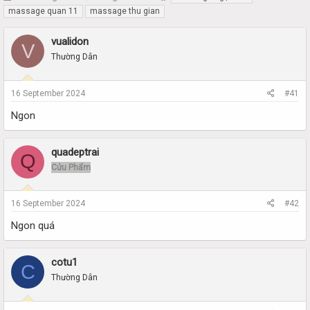
h
t
massage quan 11
massage thu gian
r
a
e
r
vualidon
V
a
t
Thường Dân
d
d
s
a
t
t
16 September 2024
#41
a
e
r
Ngon
t
e
r
quadeptrai
Q
Cửu Phẩm
16 September 2024
#42
Ngon quá
cotu1
C
Thường Dân