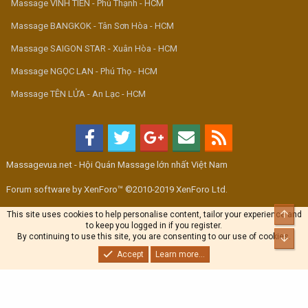
Massage VINH TIÊN - Phú Thạnh - HCM
Massage BANGKOK - Tân Sơn Hòa - HCM
Massage SAIGON STAR - Xuân Hòa - HCM
Massage NGỌC LAN - Phú Thọ - HCM
Massage TÊN LỬA - An Lạc - HCM
Massagevua.net - Hội Quán Massage lớn nhất Việt Nam
Forum software by XenForo™ ©2010-2019 XenForo Ltd.
Top
This site uses cookies to help personalise content, tailor your experience and
to keep you logged in if you register.
By continuing to use this site, you are consenting to our use of cookies.
Bott
Accept
Learn more...