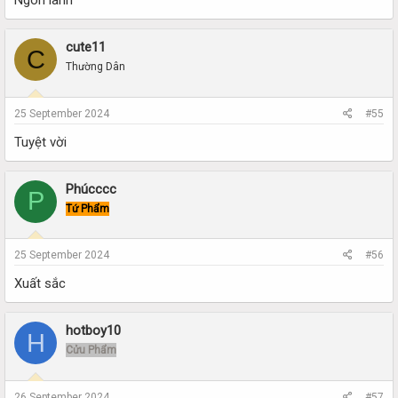
Ngon lành
cute11
C
Thường Dân
25 September 2024
#55
Tuyệt vời
Phúcccc
P
Tứ Phẩm
25 September 2024
#56
Xuất sắc
hotboy10
H
Cửu Phẩm
26 September 2024
#57