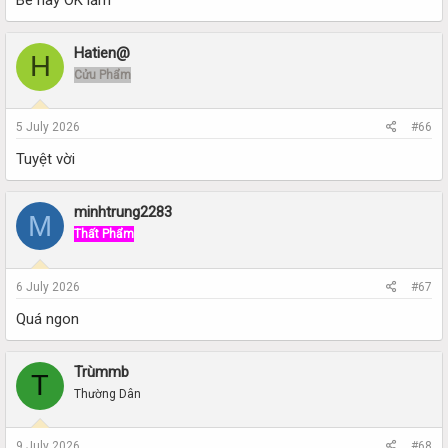
Hatien@
H
Cửu Phẩm
5 July 2026
#66
Tuyệt vời
minhtrung2283
M
Thất Phẩm
6 July 2026
#67
Quá ngon
Trùmmb
T
Thường Dân
9 July 2026
#68