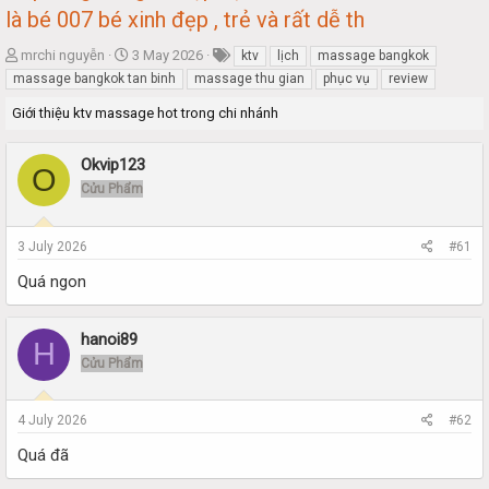
là bé 007 bé xinh đẹp , trẻ và rất dễ th
T
S
mrchi nguyễn
3 May 2026
ktv
lịch
massage bangkok
h
t
massage bangkok tan binh
massage thu gian
phục vụ
review
r
a
Giới thiệu ktv massage hot trong chi nhánh
e
r
a
t
d
d
Okvip123
O
s
a
Cửu Phẩm
t
t
a
e
r
3 July 2026
#61
t
e
Quá ngon
r
hanoi89
H
Cửu Phẩm
4 July 2026
#62
Quá đã