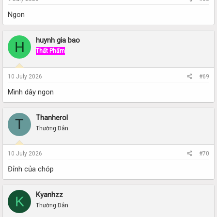
Ngon
huynh gia bao
H
Thất Phẩm
10 July 2026
#69
Mình dây ngon
Thanherol
T
Thường Dân
10 July 2026
#70
Đỉnh của chóp
Kyanhzz
K
Thường Dân