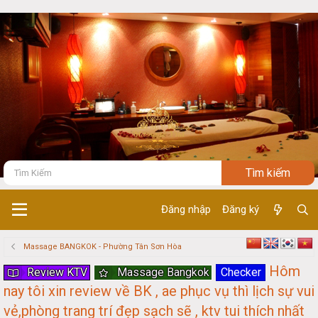
Đăng nhập
Đăng ký
Massage BANGKOK - Phường Tân Sơn Hòa
Hôm
Review KTV
Massage Bangkok
Checker
nay tôi xin review về BK , ae phục vụ thì lịch sự vui
vẻ,phòng trang trí đẹp sạch sẽ , ktv tui thích nhất