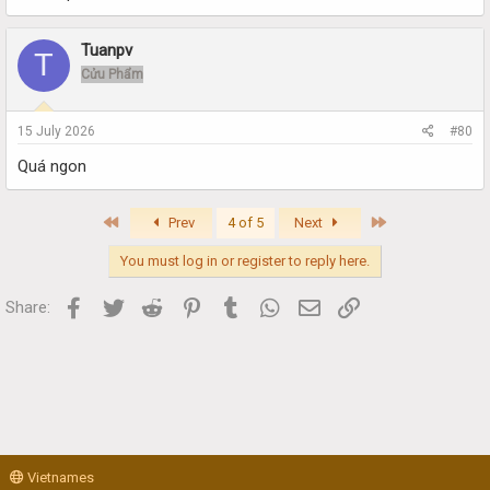
Tuanpv
T
Cửu Phẩm
15 July 2026
#80
Quá ngon
First
Last
Prev
4 of 5
Next
You must log in or register to reply here.
Facebook
Twitter
Reddit
Pinterest
Tumblr
WhatsApp
Email
Link
Share:
Vietnames