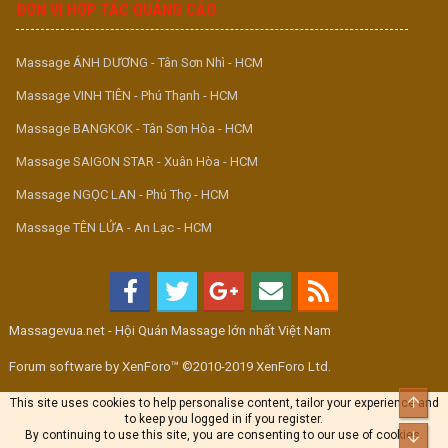
ĐƠN VỊ HỢP TÁC QUẢNG CÁO
Massage ÁNH DƯƠNG - Tân Sơn Nhì - HCM
Massage VINH TIÊN - Phú Thạnh - HCM
Massage BANGKOK - Tân Sơn Hòa - HCM
Massage SAIGON STAR - Xuân Hòa - HCM
Massage NGỌC LAN - Phú Thọ - HCM
Massage TÊN LỬA - An Lạc - HCM
Massagevua.net - Hội Quán Massage lớn nhất Việt Nam
Forum software by XenForo™ ©2010-2019 XenForo Ltd.
Top
This site uses cookies to help personalise content, tailor your experience and
to keep you logged in if you register.
By continuing to use this site, you are consenting to our use of cookies.
Bott