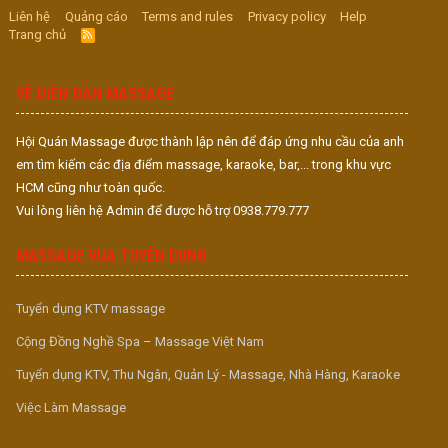
Liên hệ
Quảng cáo
Terms and rules
Privacy policy
Help
Trang chủ
R
S
S
VỀ DIỄN ĐÀN MASSAGE
Hội Quán Massage được thành lập nên để đáp ứng nhu cầu của anh
em tìm kiếm các địa điểm massage, karaoke, bar,... trong khu vực
HCM cũng như toàn quốc.
Vui lòng liên hệ Admin để được hỗ trợ 0938.779.777
MASSAGE VUA TUYỂN DỤNG
Tuyển dụng KTV massage
Cộng Đồng Nghề Spa – Massage Việt Nam
Tuyển dụng KTV, Thu Ngân, Quản Lý - Massage, Nhà Hàng, Karaoke
Việc Làm Massage