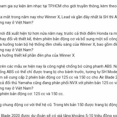
am gia sự kiện âm nhạc tại TP.HCM cho giới truyền thông, kèm theo 
 mắt trong năm nay như Winner X, Lead và gần đây nhất là SH thì Air
 mới đã xuất hiện từ hơn nửa năm nay, trước cả thời điểm Honda ra m
thay đổi về thiết kế, thêm phiên bản động cơ và bổ sung một số côn
a hưởng toàn bộ hệ thống đèn chiếu sáng của Winner X, bao gồm đèn 
a hưởng thiết kế phần đèn pha của Winner X.
ên các mẫu xe hiện nay là công nghệ chống bó cứng phanh ABS. Nâng
thống ABS có thể chỉ được trang bị cho bánh trước, tương tự SH Mode
m sẽ cung cấp 2 phiên bản động cơ 125 cc và 150 cc cho Air Blade 
y cả đối thủ Yamaha cũng đang phân phối NVX với phiên bản 125 cc v
phiên bản động cơ: 125 cc và 150 cc.
 chung động cơ với thế hệ cũ. Trong khi bản 150 được trang bị độn
Blade 2020 được dự đoán sẽ có giá tăng khoảng 5-10 triệu đồng so v