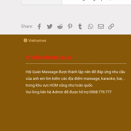
Facebook
Twitter
Reddit
Pinterest
Tumblr
WhatsApp
Email
Link
Share:
Vietnames
VỀ DIỄN ĐÀN MASSAGE
Hội Quán Massage được thành lập nên để đáp ứng nhu cầu
của anh em tìm kiếm các địa điểm massage, karaoke, bar,...
trong khu vực HCM cũng như toàn quốc.
Vui lòng liên hệ Admin để được hỗ trợ 0938.779.777