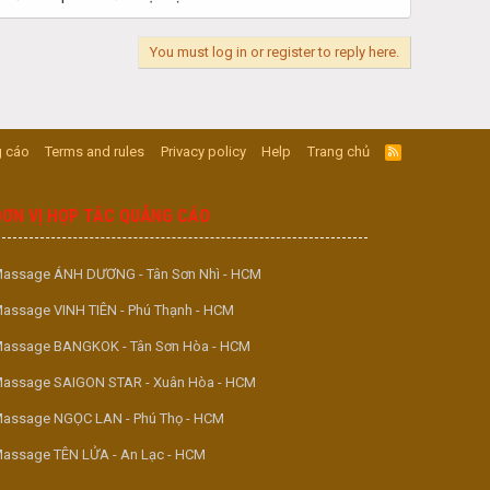
You must log in or register to reply here.
 cáo
Terms and rules
Privacy policy
Help
Trang chủ
R
S
S
ĐƠN VỊ HỢP TÁC QUẢNG CÁO
assage ÁNH DƯƠNG - Tân Sơn Nhì - HCM
assage VINH TIÊN - Phú Thạnh - HCM
assage BANGKOK - Tân Sơn Hòa - HCM
assage SAIGON STAR - Xuân Hòa - HCM
assage NGỌC LAN - Phú Thọ - HCM
assage TÊN LỬA - An Lạc - HCM