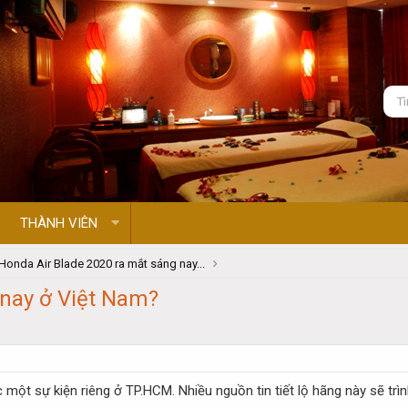
THÀNH VIÊN
Honda Air Blade 2020 ra mắt sáng nay...
 nay ở Việt Nam?
ột sự kiện riêng ở TP.HCM. Nhiều nguồn tin tiết lộ hãng này sẽ trình