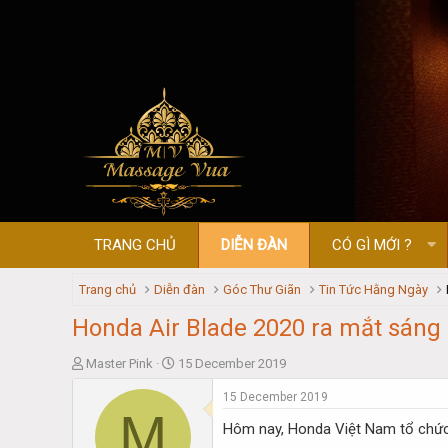
TRANG CHỦ
DIỄN ĐÀN
CÓ GÌ MỚI ?
Trang chủ
Diễn đàn
Góc Thư Giãn
Tin Tức Hằng Ngày
Honda Air Blade 2020 ra mắt sáng
T
S
Master Pink
15 December 2019
h
t
15 December 2019
r
a
M
e
r
Hôm nay, Honda Việt Nam tổ chức m
a
t