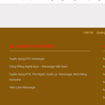
Liên hệ
Quảng
MASSAGE VUA TUYỂN DỤNG
Tuyển dụng KTV massage
M
Cộng Đồng Nghề Spa – Massage Việt Nam
M
Tuyển dụng KTV, Thu Ngân, Quản Lý - Massage, Nhà Hàng,
M
Karaoke
M
Việc Làm Massage
M
M