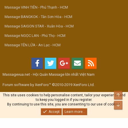
Massage VINH TIÊN - Phú Thạnh - HCM
Massage BANGKOK - Tân Sơn Hòa - HCM
Massage SAIGON STAR - Xuân Hòa - HCM
Massage NGỌC LAN - Phú Thọ - HCM
Massage TÊN LỬA - An Lạc - HCM
Massagevua.net - Hội Quán Massage lớn nhất Việt Nam
Forum software by XenForo™ ©2010-2019 XenForo Ltd.
Top
This site uses cookies to help personalise content, tailor your experience and
to keep you logged in if you register.
By continuing to use this site, you are consenting to our use of cookies.
Bott
Accept
Learn more...