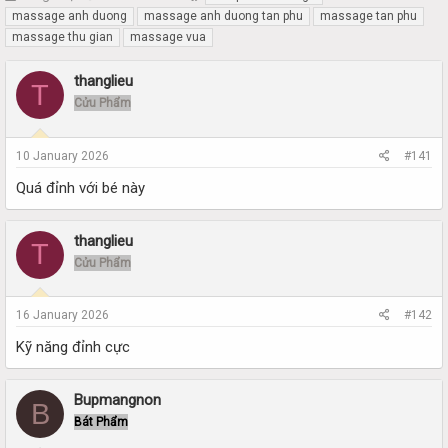
h
t
massage anh duong
massage anh duong tan phu
massage tan phu
r
a
massage thu gian
massage vua
e
r
a
t
thanglieu
d
d
T
s
a
Cửu Phẩm
t
t
a
e
r
10 January 2026
#141
t
Quá đỉnh với bé này
e
r
thanglieu
T
Cửu Phẩm
16 January 2026
#142
Kỹ năng đỉnh cực
Bupmangnon
B
Bát Phẩm