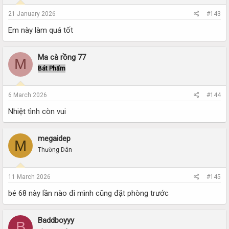
21 January 2026
#143
Em này làm quá tốt
Ma cà rồng 77
M
Bát Phẩm
6 March 2026
#144
Nhiệt tình còn vui
megaidep
M
Thường Dân
11 March 2026
#145
bé 68 này lần nào đi mình cũng đặt phòng trước
Baddboyyy
B