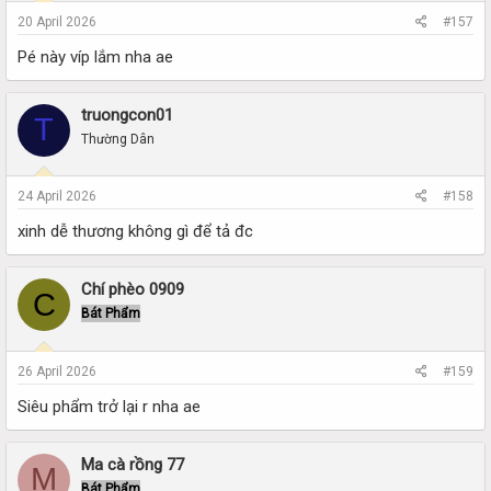
20 April 2026
#157
Pé này víp lắm nha ae
truongcon01
T
Thường Dân
24 April 2026
#158
xinh dễ thương không gì để tả đc
Chí phèo 0909
C
Bát Phẩm
26 April 2026
#159
Siêu phẩm trở lại r nha ae
Ma cà rồng 77
M
Bát Phẩm