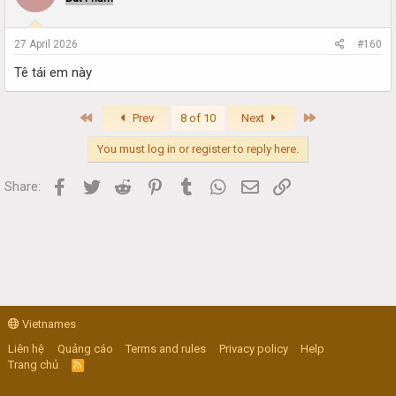
27 April 2026
#160
Tê tái em này
First
Last
Prev
8 of 10
Next
You must log in or register to reply here.
Facebook
Twitter
Reddit
Pinterest
Tumblr
WhatsApp
Email
Link
Share:
Vietnames
Liên hệ
Quảng cáo
Terms and rules
Privacy policy
Help
Trang chủ
R
S
S