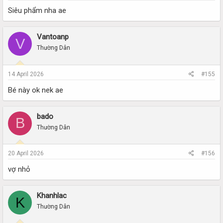
Siêu phẩm nha ae
Vantoanp
V
Thường Dân
14 April 2026
#155
Bé này ok nek ae
bado
B
Thường Dân
20 April 2026
#156
vợ nhỏ
Khanhlac
K
Thường Dân