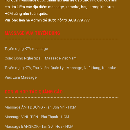
Hội Quán Massage được thành lập nên để đáp ứng nhu cầu của anh
em tìm kiếm các địa điểm massage, karaoke, bar,... trong khu vực
HCM cũng như toàn quốc.
Vui lòng liên hệ Admin để được hỗ trợ 0938.779.777
MASSAGE VUA TUYỂN DỤNG
Tuyển dụng KTV massage
Cộng Đồng Nghề Spa – Massage Việt Nam
Tuyển dụng KTV, Thu Ngân, Quản Lý - Massage, Nhà Hàng, Karaoke
Việc Làm Massage
ĐƠN VỊ HỢP TÁC QUẢNG CÁO
Massage ÁNH DƯƠNG - Tân Sơn Nhì - HCM
Massage VINH TIÊN - Phú Thạnh - HCM
Massage BANGKOK - Tân Sơn Hòa - HCM