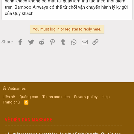
hành khách không có mặt tại quầy làm thủ tục theo thời điểm
trên, Bamboo Airways có thể từ chối vận chuyển hành lý ký gửi
của Quý khách.
You must log in or register to reply here.
Facebook
Twitter
Reddit
Pinterest
Tumblr
WhatsApp
Email
Link
Share:
Vietnames
Liên hệ
Quảng cáo
Terms and rules
Privacy policy
Help
Trang chủ
R
S
S
VỀ DIỄN ĐÀN MASSAGE