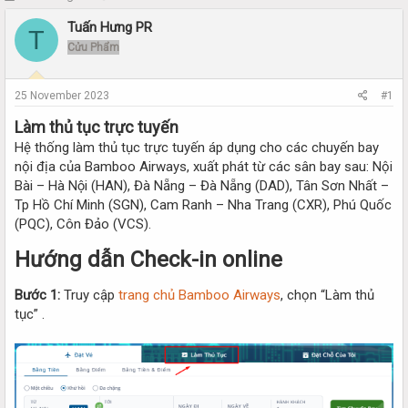
h
t
Tuấn Hưng PR
r
a
T
e
r
Cửu Phẩm
a
t
d
d
s
a
25 November 2023
#1
t
t
Làm thủ tục trực tuyến
a
e
r
Hệ thống làm thủ tục trực tuyến áp dụng cho các chuyến bay
t
nội địa của Bamboo Airways, xuất phát từ các sân bay sau: Nội
e
Bài – Hà Nội (HAN), Đà Nẵng – Đà Nẵng (DAD), Tân Sơn Nhất –
r
Tp Hồ Chí Minh (SGN), Cam Ranh – Nha Trang (CXR), Phú Quốc
(PQC), Côn Đảo (VCS).
Hướng dẫn Check-in online
Bước 1:
Truy cập
trang chủ Bamboo Airways
, chọn “Làm thủ
tục” .