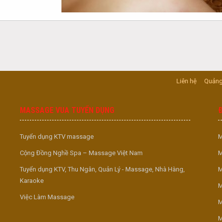
Liên hệ
Quảng
MASSAGE VUA TUYỂN DỤNG
Tuyển dụng KTV massage
M
Cộng Đồng Nghề Spa – Massage Việt Nam
M
Tuyển dụng KTV, Thu Ngân, Quản Lý - Massage, Nhà Hàng,
M
Karaoke
M
Việc Làm Massage
M
M