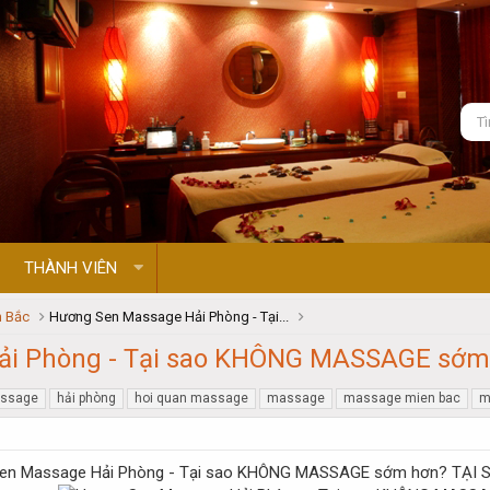
THÀNH VIÊN
 Bắc
Hương Sen Massage Hải Phòng - Tại...
ải Phòng - Tại sao KHÔNG MASSAGE sớm
assage
hải phòng
hoi quan massage
massage
massage mien bac
m
TẠI 