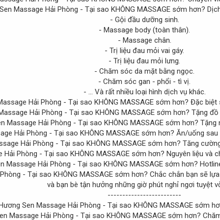
Dịch
- Gội đầu dưỡng sinh.
- Massage body (toàn thân).
- Massage chân.
- Trị liệu đau mỏi vai gáy.
- Trị liệu đau mỏi lưng.
- Chăm sóc da mặt bằng ngọc.
- Chăm sóc gan - phổi - tì vị.
- ... Và rất nhiều loại hình dịch vụ khác.
Đặc biệt 
Tặng đồ ă
Tặng n
Ăn/uống sau m
Tăng cường 
Nguyên liệu và c
Hotlin
Chắc chắn bạn sẽ lựa 
và bạn bè tận hưởng những giờ phút nghỉ ngơi tuyệt vờ
-------------------------
Chăm 