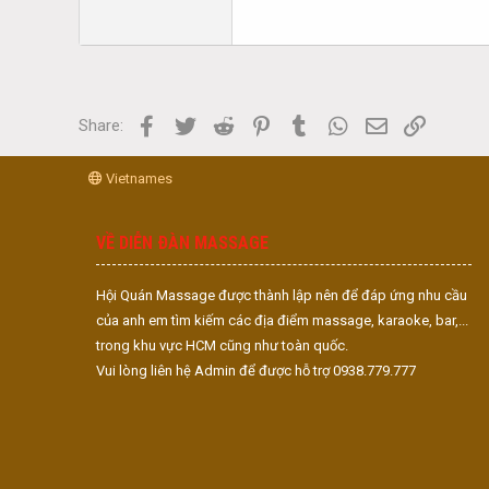
Facebook
Twitter
Reddit
Pinterest
Tumblr
WhatsApp
Email
Link
Share:
Vietnames
VỀ DIỄN ĐÀN MASSAGE
Hội Quán Massage được thành lập nên để đáp ứng nhu cầu
của anh em tìm kiếm các địa điểm massage, karaoke, bar,...
trong khu vực HCM cũng như toàn quốc.
Vui lòng liên hệ Admin để được hỗ trợ 0938.779.777