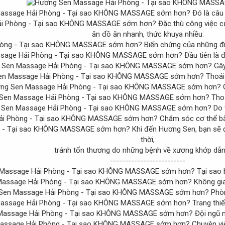
Đó là câu
Đặc thù công việc củ
ăn đồ ăn nhanh, thức khuya nhiều.
Biến chứng của những điề
Đầu tiên là 
Gây
Thoái 
G
Thoá
Do v
Chăm sóc cơ thể bằ
Khi đến Hương Sen, bạn sẽ đ
thời,
tránh tổn thương do những bệnh về xương khớp dẫn
-------------------------
Tại sao
Không gia
Phòn
Trang thiế
Đội ngũ n
Chuyên vi