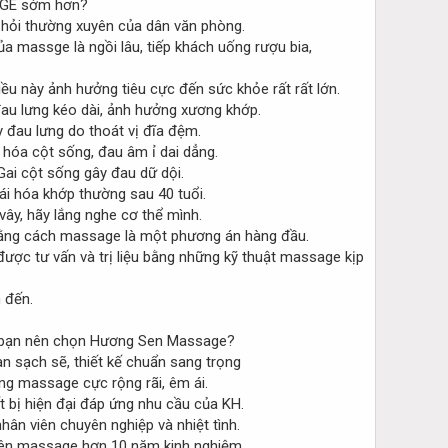
 hỏi thường xuyên của dân văn phòng.
a massge là ngồi lâu, tiếp khách uống rượu bia,
u này ảnh hưởng tiêu cực đến sức khỏe rất rất lớn.
đau lưng kéo dài, ảnh hưởng xương khớp.
 đau lưng do thoát vị đĩa đệm.
hóa cột sống, đau âm ỉ dai dẳng.
ai cột sống gây đau dữ dội.
i hóa khớp thường sau 40 tuổi.
ây, hãy lắng nghe cơ thể mình.
ng cách massage là một phương án hàng đầu.
ược tư vấn và trị liệu bằng những kỹ thuật massage kịp
 đến.
 bạn nên chọn Hương Sen Massage?
n sạch sẽ, thiết kế chuẩn sang trọng
g massage cực rộng rãi, êm ái.
t bị hiện đại đáp ứng nhu cầu của KH.
hân viên chuyên nghiệp và nhiệt tình.
ên massage hơn 10 năm kinh nghiệm.