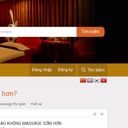
Đăng nhập
Đăng ký
Tìm kiếm
 hơn?
assage thu gian
mát xa
#1
SAO KHÔNG MASSAGE SỚM HƠN