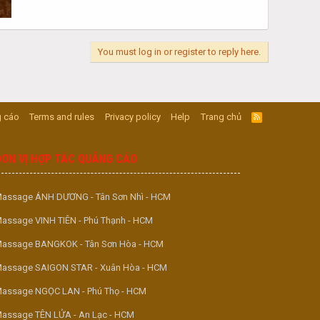
You must log in or register to reply here.
 cáo
Terms and rules
Privacy policy
Help
Trang chủ
R
S
S
ĐƠN VỊ HỢP TÁC QUẢNG CÁO
assage ÁNH DƯƠNG - Tân Sơn Nhì - HCM
assage VINH TIÊN - Phú Thạnh - HCM
assage BANGKOK - Tân Sơn Hòa - HCM
assage SAIGON STAR - Xuân Hòa - HCM
assage NGỌC LAN - Phú Thọ - HCM
assage TÊN LỬA - An Lạc - HCM