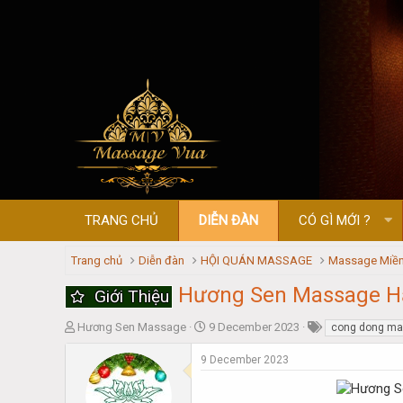
TRANG CHỦ
DIỄN ĐÀN
CÓ GÌ MỚI ?
Trang chủ
Diễn đàn
HỘI QUÁN MASSAGE
Massage Miền
Hương Sen Massage H
Giới Thiệu
T
S
Hương Sen Massage
9 December 2023
cong dong m
h
t
r
a
9 December 2023
e
r
a
t