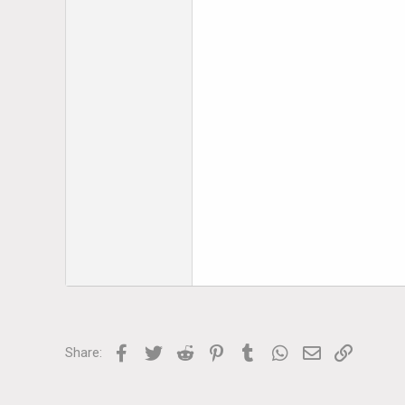
Facebook
Twitter
Reddit
Pinterest
Tumblr
WhatsApp
Email
Link
Share: