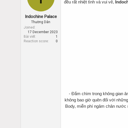
d
d
đều rất nhiệt tình và vui vẻ,
Indoch
s
a
t
t
Indochine Palace
a
e
r
Thường Dân
t
Joined
17 December 2023
e
Bài viết
1
r
Reaction score
0
- Đắm chìm trong không gian âm
không bao giờ quên đối với nhữn
Body, miễn phí ngâm chân nước m