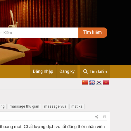
Đăng nhập
Đăng ký
Tìm kiếm
ung
massage thu gian
massage vua
mát xa
#1
hoáng mát. Chất lượng dịch vụ tốt đồng thời nhân viên