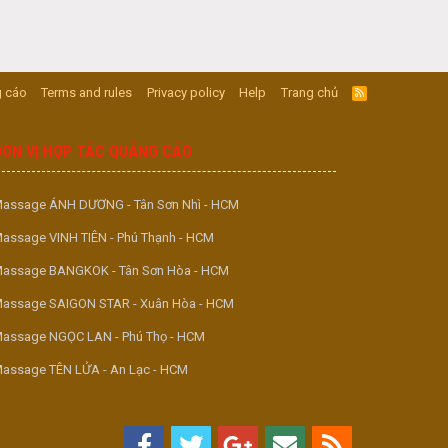
 cáo
Terms and rules
Privacy policy
Help
Trang chủ
R
S
S
ĐƠN VỊ HỢP TÁC QUẢNG CÁO
assage ÁNH DƯƠNG - Tân Sơn Nhì - HCM
assage VINH TIÊN - Phú Thạnh - HCM
assage BANGKOK - Tân Sơn Hòa - HCM
assage SAIGON STAR - Xuân Hòa - HCM
assage NGỌC LAN - Phú Thọ - HCM
assage TÊN LỬA - An Lạc - HCM