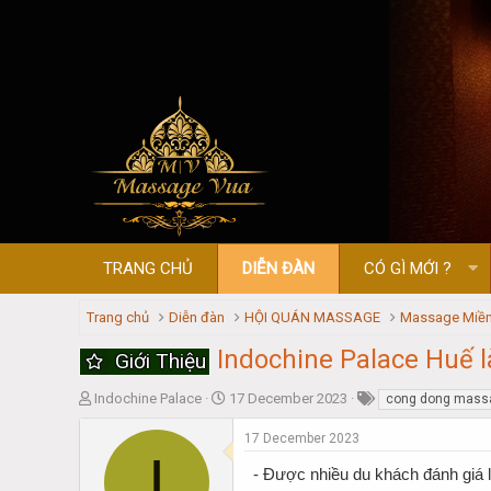
TRANG CHỦ
DIỄN ĐÀN
CÓ GÌ MỚI ?
Trang chủ
Diễn đàn
HỘI QUÁN MASSAGE
Massage Miền
Indochine Palace Huế 
Giới Thiệu
T
S
Indochine Palace
17 December 2023
cong dong mass
h
t
r
a
17 December 2023
I
e
r
- Được nhiều du khách đánh giá 
a
t