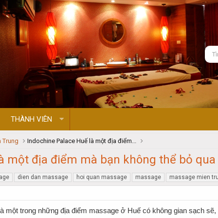
THÀNH VIÊN
 Trung
Indochine Palace Huế là một địa điểm...
là một địa điểm mà bạn không thể bỏ qua
age
dien dan massage
hoi quan massage
massage
massage mien tr
là một trong những địa điểm massage ở Huế có không gian sạch sẽ, t