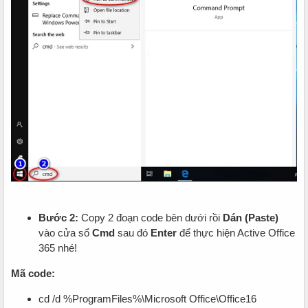
Bước 2:
Copy 2 đoạn code bên dưới rồi
Dán (Paste)
vào cửa sổ
Cmd
sau đó
Enter
để thực hiện Active Office
365 nhé!
Mã code:
cd /d %ProgramFiles%\Microsoft Office\Office16​