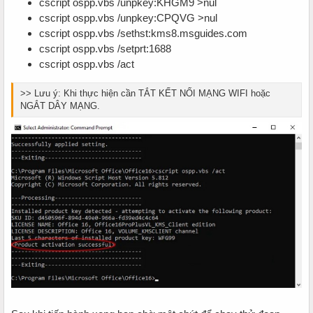
cscript ospp.vbs /unpkey:KHGM9 >nul
cscript ospp.vbs /unpkey:CPQVG >nul
cscript ospp.vbs /sethst:kms8.msguides.com
cscript ospp.vbs /setprt:1688
cscript ospp.vbs /act
>> Lưu ý: Khi thực hiện cần TẮT KẾT NỐI MẠNG WIFI hoặc
NGẮT DÂY MẠNG.