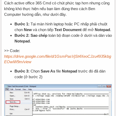
Cách active office 365 Cmd có chút phức tạp hơn nhưng cũng
không khó thực hiện nếu bạn làm đúng theo cách Ben
Computer hướng dẫn, như dưới đây.
Bước 1:
Tại màn hình laptop hoặc PC nhấp phải chuột
chọn
New
và chọn tiếp
Text Document
để mở
Notepad
.
Bước 2: Sao chép
toàn bộ đoạn code ở dưới và dán vào
Notepad
.
>> Code:
https://drive.google.com/file/d/1GsmPasVjSt4XeoCJzu4935kbg
EOwiW9m/view
Bước 3:
Chọn
Save As
file
Notepad
trước đó đã dán
code (ở bước 2)