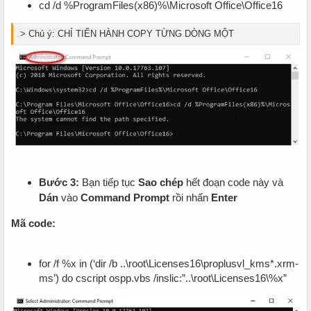
cd /d %ProgramFiles(x86)%\Microsoft Office\Office16​
> Chú ý: CHỈ TIẾN HÀNH COPY TỪNG DÒNG MỘT
Bước 3:
Bạn tiếp tục
Sao chép
hết đoạn code này và
Dán
vào
Command Prompt
rồi nhấn
Enter
Mã code:
for /f %x in (‘dir /b ..\root\Licenses16\proplusvl_kms*.xrm-
ms’) do cscript ospp.vbs /inslic:”..\root\Licenses16\%x”​