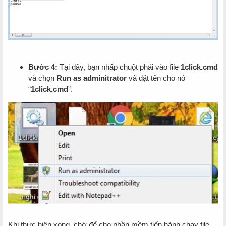
Bước 4:
Tại đây, bạn nhấp chuột phải vào file
1click.cmd
và chọn
Run as adminitrator
và đặt tên cho nó
“
1click.cmd
”.
Khi thực hiện xong, chờ để cho phần mềm tiến hành chạy file.