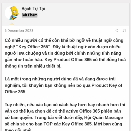
h
t
Bạch Tự Tại
r
a
e
r
Bát Phẩm
a
t
d
d
s
a
6 December 2023
#1
t
t
Có nhiều người có thể còn khá bỡ ngỡ về thuật ngữ công
a
e
r
nghệ “Key Office 365“. Đây là thuật ngữ vốn được nhiều
t
người ưa chuộng và tin dùng bởi chính những tính năng
e
gần như hoàn hảo. Key Product Office 365 có thể đồng hoá
r
thông tin trên nhiều thiết bị.
Là một trong những người dùng đã và đang được trải
nghiệm, tôi khuyên bạn không nên bỏ qua Product Key of
Office 365.
Tuy nhiên, nếu các bạn có cách hay hơn hay nhanh hơn thì
vẫn có thể lựa chọn để có thể active Office 365 phiên bản
có bản quyền. Trong bài viết dưới đấy, Hội Quán Massage
sẽ chia sẻ cho bạn TOP các Key Office 365. Mời bạn cùng
theo dõi nhé!