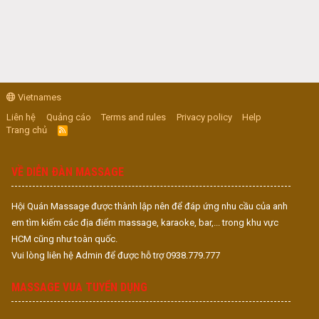
Vietnames
Liên hệ
Quảng cáo
Terms and rules
Privacy policy
Help
Trang chủ
R
S
S
VỀ DIỄN ĐÀN MASSAGE
Hội Quán Massage được thành lập nên để đáp ứng nhu cầu của anh
em tìm kiếm các địa điểm massage, karaoke, bar,... trong khu vực
HCM cũng như toàn quốc.
Vui lòng liên hệ Admin để được hỗ trợ 0938.779.777
MASSAGE VUA TUYỂN DỤNG