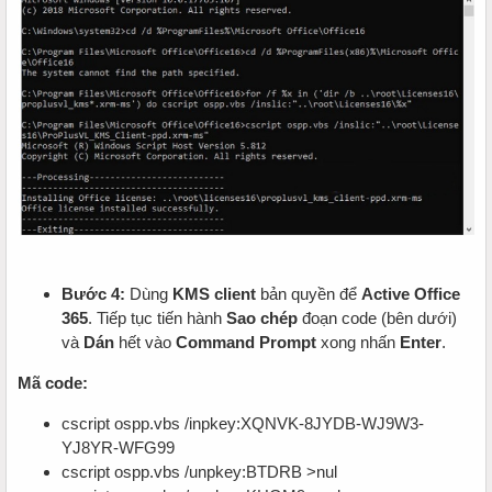
Bước 4:
Dùng
KMS client
bản quyền để
Active Office
365
. Tiếp tục tiến hành
Sao chép
đoạn code (bên dưới)
và
Dán
hết vào
Command Prompt
xong nhấn
Enter
.
Mã code:
cscript ospp.vbs /inpkey:XQNVK-8JYDB-WJ9W3-
YJ8YR-WFG99
cscript ospp.vbs /unpkey:BTDRB >nul