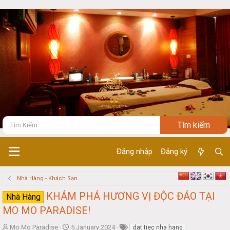
Đăng nhập
Đăng ký
Nhà Hàng - Khách Sạn
KHÁM PHÁ HƯƠNG VỊ ĐỘC ĐÁO TẠI
Nhà Hàng
MO MO PARADISE!
T
S
Mo Mo Paradise
5 January 2024
dat tiec nha hang