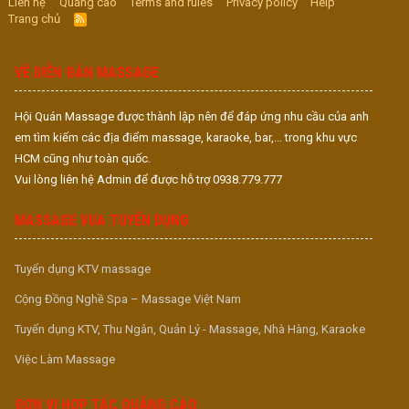
Liên hệ
Quảng cáo
Terms and rules
Privacy policy
Help
Trang chủ
R
S
S
VỀ DIỄN ĐÀN MASSAGE
Hội Quán Massage được thành lập nên để đáp ứng nhu cầu của anh
em tìm kiếm các địa điểm massage, karaoke, bar,... trong khu vực
HCM cũng như toàn quốc.
Vui lòng liên hệ Admin để được hỗ trợ 0938.779.777
MASSAGE VUA TUYỂN DỤNG
Tuyển dụng KTV massage
Cộng Đồng Nghề Spa – Massage Việt Nam
Tuyển dụng KTV, Thu Ngân, Quản Lý - Massage, Nhà Hàng, Karaoke
Việc Làm Massage
ĐƠN VỊ HỢP TÁC QUẢNG CÁO