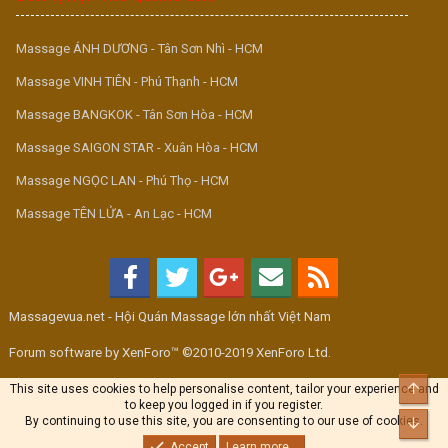
Massage ÁNH DƯƠNG - Tân Sơn Nhì - HCM
Massage VINH TIÊN - Phú Thạnh - HCM
Massage BANGKOK - Tân Sơn Hòa - HCM
Massage SAIGON STAR - Xuân Hòa - HCM
Massage NGỌC LAN - Phú Thọ - HCM
Massage TÊN LỬA - An Lạc - HCM
Massagevua.net - Hội Quán Massage lớn nhất Việt Nam
Forum software by XenForo™ ©2010-2019 XenForo Ltd.
Top
This site uses cookies to help personalise content, tailor your experience and
to keep you logged in if you register.
By continuing to use this site, you are consenting to our use of cookies.
Bott
Accept
Learn more...