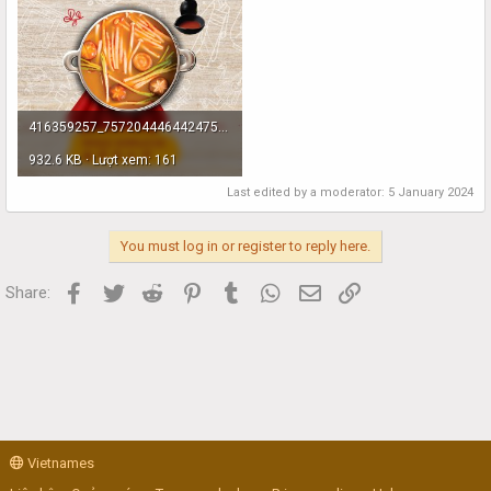
416359257_757204446442475_7178644571446971055_n.jpg
932.6 KB · Lượt xem: 161
Last edited by a moderator:
5 January 2024
You must log in or register to reply here.
Facebook
Twitter
Reddit
Pinterest
Tumblr
WhatsApp
Email
Link
Share:
Vietnames