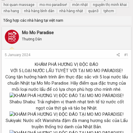
h
t
hoi quan massage
mo mo paradise!
món nhật
nguyễn thị minh khai
r
a
nha hang
nhà hàng bình dân
nhà hàng nhật
quận3
tphcm
e
r
a
t
Tổng hợp các nhà hàng tại việt nam
d
d
s
a
Mo Mo Paradise
t
t
Thường Dân
a
e
r
t
5 January 2024
#1
e
r
KHÁM PHÁ HƯƠNG VỊ ĐỘC ĐÁO
VỚI 5 LOẠI NƯỚC LẨU TUYỆT VỜI TẠI MO MO PARADISE!
Cùng tận hưởng hành trình ẩm thực đặc sắc với 5 loại nước lẩu
chuẩn Nhật tại Mo Mo Paradise. Hãy điểm qua đặc trưng của
mỗi loại nước lẩu để có lựa chọn phù hợp cho mình nhé.
Shabu Shabu: Trải nghiệm vị thanh nhạt tinh tế từ nước cốt
ngọt của thịt gà và tảo bẹ Nhật.
Sukiyaki: Nước xốt Warishita đậm đà mang hương sắc của Lẩu
truyền thống trứ danh của Nhật Bản.