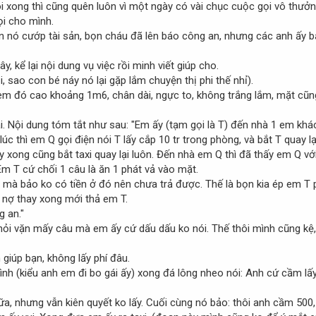
i xong thì cũng quên luôn vì một ngày có vài chục cuộc gọi vô thưởn
ọi cho mình.
n nó cướp tài sản, bọn cháu đã lên báo công an, nhưng các anh ấy bắt
, kể lại nội dung vụ việc rồi minh viết giúp cho.
, sao con bé náy nó lại gặp lắm chuyện thị phi thế nhỉ).
em đó cao khoảng 1m6, chân dài, ngực to, không trắng lắm, mặt cũn
ại. Nội dung tóm tắt như sau: "Em ấy (tạm gọi là T) đến nhà 1 em khác
úc thì em Q gọi điện nói T lấy cắp 10 tr trong phòng, và bắt T quay lạ
ấy xong cũng bắt taxi quay lại luôn. Đến nhà em Q thì đã thấy em Q v
 Em T cứ chối 1 câu là ăn 1 phát vả vào mặt.
mà bảo ko có tiền ở đó nên chưa trả được. Thế là bọn kia ép em T phả
 nợ thay xong mới thả em T.
g an."
, hỏi vặn mấy câu mà em ấy cứ dấu dấu ko nói. Thế thôi mình cũng k
giúp bạn, không lấy phí đâu.
nh (kiểu anh em đi bo gái ấy) xong đá lông nheo nói: Anh cứ cầm lấy
nữa, nhưng vẫn kiên quyết ko lấy. Cuối cùng nó bảo: thôi anh cầm 500