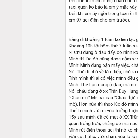
Đến thế thì mình cũng nhận cho em
taxi, quên ko báo là em ý mặc váy
Đến khi em ấy ngồi trong taxi rồi 
em 97 gọi điện cho em trước).
Bẵng đi khoảng 1 tuần ko liên lạc 
Khoảng 10h tối hôm thứ 7 tuần sau
N: Chú đang ở đâu đấy, có rảnh ko,
Mình thì lúc đó cũng đang nằm xem
Mình: Mình đang bận mấy việc, chắ
Nó: Thôi tí chú về làm tiếp, chú 
Tính mình thì ai có việc mình đều gi
Mình: Thế bạn đang ở đâu, mà có v
Nó: cháu đang ở xx Trần Duy Hưng 
"Cháu đợi" Mẹ cái câu "Cháu đợi" 
mờ). Hơn nữa thì theo lúc đó mình
Thế là mình vừa đi vừa tưởng tượng
15p sau mình đã có mặt ở XX Trần 
quán trống trơn, chẳng có ma nào 
Mình rút điện thoại gọi thì nó ko
vừa cụt hứng, vừa chán, vừa lo lo n