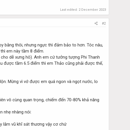
Last edited:
2 December 2023
#2
by bằng thôi, nhưng ngực thì đảm bảo to hơn. Tóc nâu,
 thì em này tầm 8 điểm.
ảo cho dễ xưng hô). Anh em cứ tưởng tượng Phi Thanh
râu được tầm 6.5 điểm thì em Thảo cũng phải được thế,
n lộn. Mừng vì vớ được em quá ngon và ngọt nước, lo
 tiên vô cùng quan trọng, chiếm đến 70-80% khả năng
ẫn nhẹ nhàng nói:
y lắm vũ khĩ sát thương vậy cơ chứ