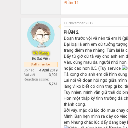
Phần 11
11 November 2019
PHẦN 2.
Đoạn trước vội vã nên tả em N (gi
Đại loại là anh em cứ tưởng tượng
trang điểm nhẹ nhàng. Túm lại là 
Vô Song
Đấy từ giờ cứ tả vậy cho anh em d
Đô Sát Viện
Vân, cùng màu da, người nhỏ hơn, 
Staff member
hoặc cao hơn 0,5, (Tuỳ service
Joined
4 April 2019
Tả xong cho anh em dễ hình dung 
Bài viết
3,901
Reaction score
Lại nói về đoạn hội ngộ giữa mình
5,761
lắng vì ko biết có dinh trap gì ko,
Tuy nhiên, mình vẫn giữ thái độ bìn
Hơn một thập kỷ tình trường đã ch
thành công.
Bởi vậy, mặc dù lúc đó múa chạy d
Mình: Bạn hẹn mình ra đây có việc 
em Nhung chắc lúc đấy đang bay b