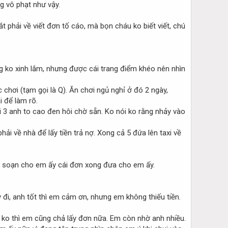
g vô phạt như vậy.
 phải về viết đơn tố cáo, mà bọn cháu ko biết viết, chú
g ko xinh lắm, nhưng được cái trang điểm khéo nên nhìn
 chơi (tạm gọi là Q). Ăn chơi ngủ nghỉ ở đó 2 ngày,
i để làm rõ.
ới 3 anh to cao đen hôi chờ sẵn. Ko nói ko rằng nhảy vào
i về nhà để lấy tiền trả nợ. Xong cả 5 đứa lên taxi về
ệ, soạn cho em ấy cái đơn xong đưa cho em ấy.
 đi, anh tốt thì em cảm ơn, nhưng em không thiếu tiền.
, ko thì em cũng chả lấy đơn nữa. Em còn nhờ anh nhiều.