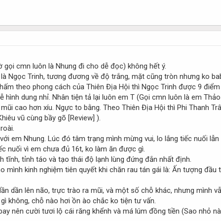
ờ gọi cmn luôn là Nhung đi cho dễ đọc) không hết ý.
 là Ngọc Trinh, tương đương về độ trắng, mặt cũng tròn nhưng ko ba
chấm theo phong cách của Thiên Địa Hội thì Ngọc Trinh được 9 điểm
ễ hình dung nhỉ. Nhân tiện tả lại luôn em T (Gọi cmn luôn là em Th
mũi cao hơn xíu. Ngực to bằng. Theo Thiên Địa Hội thì Phi Thanh T
).
roài.
 với em Nhung. Lúc đó tâm trạng mình mừng vui, lo lắng tiếc nuối lẫ
 tiếc nuối vì em chưa đủ 16t, ko làm ăn được gì.
h tĩnh, tỉnh táo và tạo thái độ lạnh lùng đứng đắn nhất định.
o mình kinh nghiệm tiên quyết khi chăn rau tán gái là: Ấn tượng đầu
ần dần lên não, trực trào ra mũi, và một số chỗ khác, nhưng mình v
gì không, chỗ nào hơi ồn ào chắc ko tiện tư vấn.
ay nên cười tươi lộ cái răng khểnh và má lúm đồng tiền (Sao nhỏ nà