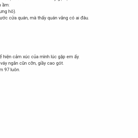
m ầm:
ưng hô).
rước cửa quán, mà thấy quán vắng có ai đâu.
ể hiện cảm xúc của mình lúc gặp em ấy.
 váy ngắn cũn cỡn, giầy cao gót.
m 97 luôn.