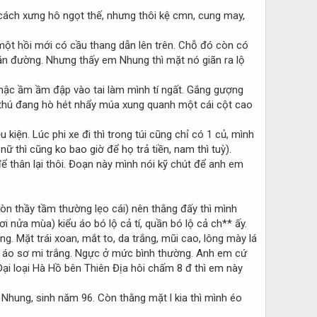
cách xưng hô ngọt thế, nhưng thôi kệ cmn, cung may,
một hồi mới có cầu thang dẫn lên trên. Chỗ đó còn có
ặn đường. Nhưng thấy em Nhung thì mặt nó giãn ra lộ
 nhậc ầm ầm đập vào tai làm mình tí ngất. Gắng gượng
 thú đang hò hét nhẩy múa xung quanh một cái cột cao
kiện. Lúc phi xe đi thì trong túi cũng chỉ có 1 củ, mình
nữ thì cũng ko bao giờ để họ trả tiền, nam thì tuỳ).
để thân lại thôi. Đoạn này mình nói kỹ chút để anh em
còn thầy tầm thường lẹo cái) nên thằng đấy thì mình
 nửa mùa) kiểu áo bó lộ cả tí, quần bó lộ cả ch** ấy.
ng. Mặt trái xoan, mắt to, da trắng, mũi cao, lông mày lá
 và áo sơ mi trắng. Ngực ở mức bình thường. Anh em cứ
i loại Hà Hồ bên Thiên Địa hôi chấm 8 đ thì em này
ả Nhung, sinh năm 96. Còn thằng mặt l kia thì mình éo