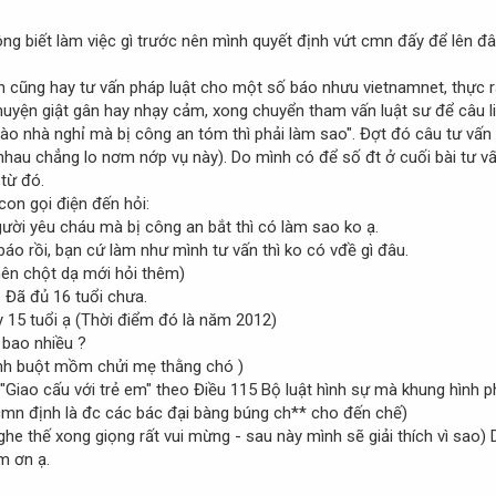
ông biết làm việc gì trước nên mình quyết định vứt cmn đấy để lên đâ
nh cũng hay tư vấn pháp luật cho một số báo nhưu vietnamnet, thực 
huyện giật gân hay nhạy cảm, xong chuyển tham vấn luật sư để câu li
ào nhà nghỉ mà bị công an tóm thì phải làm sao". Đợt đó câu tư vấ
 nhau chẳng lo nơm nớp vụ này). Do mình có để số đt ở cuối bài tư vấ
từ đó.
on gọi điện đến hỏi:
gười yêu cháu mà bị công an bắt thì có làm sao ko ạ.
báo rồi, bạn cứ làm như mình tư vấn thì ko có vđề gì đâu.
nên chột dạ mới hỏi thêm)
 Đã đủ 16 tuổi chưa.
 15 tuổi ạ (Thời điểm đó là năm 2012)
 bao nhiều ?
ình buột mồm chửi mẹ thằng chó )
"Giao cấu với trẻ em" theo Điều 115 Bộ luật hình sự mà khung hình 
cmn định là đc các bác đại bàng búng ch** cho đến chế)
nghe thế xong giọng rất vui mừng - sau này mình sẽ giải thích vì sao)
m ơn ạ.