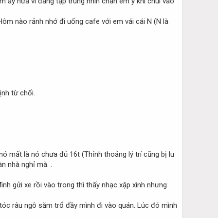
m ấy nữa vì đang tập trung nhìn chân em ý khi chui vào
 Hôm nào rảnh nhớ đi uống cafe với em vái cái N (N là
nh từ chối.
 mất là nó chưa đủ 16t (Thỉnh thoảng lý trí cũng bị lu
n nhà nghỉ mà. .
h gửi xe rồi vào trong thì thấy nhạc xập xình nhưng
n tóc râu ngô săm trổ đầy mình đi vào quán. Lúc đó mình