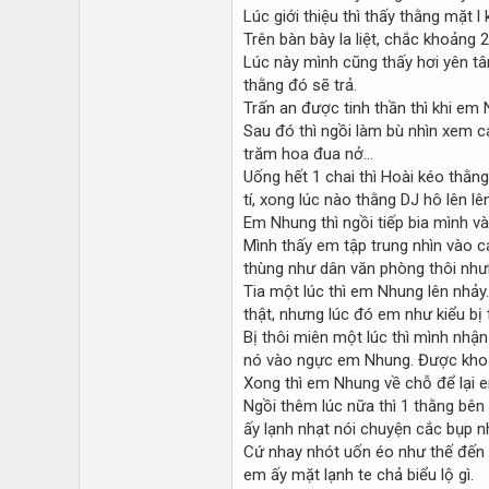
Lúc giới thiệu thì thấy thằng mặt l
Trên bàn bày la liệt, chắc khoảng 
Lúc này mình cũng thấy hơi yên tâm
thằng đó sẽ trả.
Trấn an được tinh thần thì khi e
Sau đó thì ngồi làm bù nhìn xem 
trăm hoa đua nở...
Uống hết 1 chai thì Hoài kéo thằng
tí, xong lúc nào thằng DJ hô lên lên
Em Nhung thì ngồi tiếp bia mình v
Mình thấy em tập trung nhìn vào c
thùng như dân văn phòng thôi nhưn
Tia một lúc thì em Nhung lên nhảy
thật, nhưng lúc đó em như kiểu bị
Bị thôi miên một lúc thì mình nhậ
nó vào ngực em Nhung. Được khoả
Xong thì em Nhung về chỗ để lại e
Ngồi thêm lúc nữa thì 1 thằng bên
ấy lạnh nhạt nói chuyện cắc bụp n
Cứ nhay nhót uốn éo như thế đến t
em ấy mặt lạnh te chả biểu lộ gì.