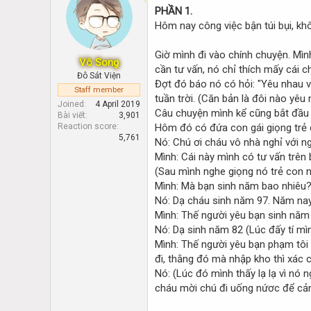
d
d
PHẦN 1.
s
a
Hôm nay công việc bận túi bụi, kh
t
t
a
e
r
Giờ mình đi vào chính chuyện. Mì
Vô Song
t
cần tư vấn, nó chỉ thích mấy cái c
Đô Sát Viện
e
Đợt đó báo nó có hỏi: "Yêu nhau v
Staff member
r
tuần trời. (Căn bản là đôi nào yêu
Joined
4 April 2019
Câu chuyện mình kể cũng bắt đầu 
Bài viết
3,901
Reaction score
Hôm đó có đứa con gái giọng trẻ c
5,761
Nó: Chú ơi cháu vô nhà nghỉ với n
Mình: Cái này mình có tư vấn trên 
(Sau mình nghe giọng nó trẻ con 
Mình: Mà bạn sinh năm bao nhiêu?
Nó: Dạ cháu sinh năm 97. Năm nay
Mình: Thế người yêu bạn sinh năm
Nó: Dạ sinh năm 82 (Lúc đấy tí m
Mình: Thế người yêu bạn phạm tôi 
đi, thằng đó mà nhập kho thì xác 
Nó: (Lúc đó mình thấy lạ lạ vì nó 
cháu mời chú đi uống nứơc để cả