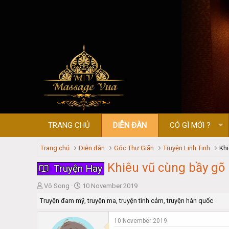
TRANG CHỦ
DIỄN ĐÀN
CÓ GÌ MỚI ?
Trang chủ
Diễn đàn
Góc Thư Giãn
Truyện Linh Tinh
Khi
Khiêu vũ cùng bầy gõ 
Truyện Hay
T
S
Vô Song
10 November 2019
h
t
Truyện đam mỹ, truyện ma, truyện tình cảm, truyện hàn quốc
r
a
e
r
10 November 2019
a
t