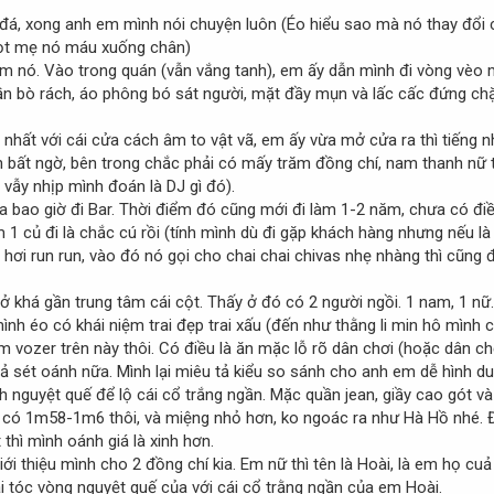
 đá, xong anh em mình nói chuyện luôn (Éo hiểu sao mà nó thay đổi 
họt mẹ nó máu xuống chân)
m nó. Vào trong quán (vẫn vắng tanh), em ấy dẫn mình đi vòng vèo 
uần bò rách, áo phông bó sát người, mặt đầy mụn và lấc cấc đứng ch
 nhất với cái cửa cách âm to vật vã, em ấy vừa mở cửa ra thì tiếng
n bất ngờ, bên trong chắc phải có mấy trăm đồng chí, nam thanh nữ
 vẫy nhịp mình đoán là DJ gì đó).
a bao giờ đi Bar. Thời điểm đó cũng mới đi làm 1-2 năm, chưa có điều 
 1 củ đi là chắc cú rồi (tính mình dù đi gặp khách hàng nhưng nếu là 
hơi run run, vào đó nó gọi cho chai chai chivas nhẹ nhàng thì cũng 
 khá gần trung tâm cái cột. Thấy ở đó có 2 người ngồi. 1 nam, 1 nữ.
ình éo có khái niệm trai đẹp trai xấu (đến như thằng li min hô mình 
vozer trên này thôi. Có điều là ăn mặc lỗ rõ dân chơi (hoặc dân chơi
quả sét oánh nữa. Mình lại miêu tả kiểu so sánh cho anh em dễ hình du
hình nguyệt quế để lộ cái cổ trắng ngần. Mặc quần jean, giầy cao gót
ó 1m58-1m6 thôi, và miệng nhỏ hơn, ko ngoác ra như Hà Hồ nhé. Đạ
thì mình oánh giá là xinh hơn.
ới thiệu mình cho 2 đồng chí kia. Em nữ thì tên là Hoài, là em họ cu
i tóc vòng nguyệt quế của với cái cổ trằng ngần của em Hoài.