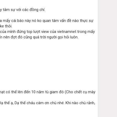
y tâm sự với các đồng chí.
ra mấy cái báo này nó ko quan tâm vấn đề nào thực sự
ke thôi.
n của mình đứng top lượt view của vietnamnet trong mấy
n nên đợt đó cũng quá trời người gọi hỏi luôn.
phạt có thể lên đến 10 năm tù giam đó (Cho chết cụ mày
 Dạ thế ạ, Dạ thế cháu cám ơn chú nhé. Khi nào chú rảnh,