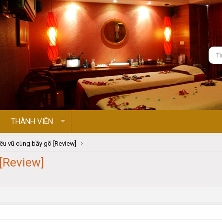
THÀNH VIÊN
êu vũ cùng bầy gõ [Review]
[Review]