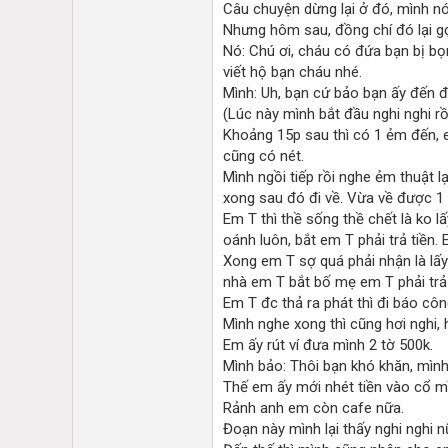
Câu chuyện dừng lại ở đó, mình nó
Nhưng hôm sau, đồng chí đó lại g
Nó: Chú ơi, cháu có đứa bạn bị bọ
viết hộ bạn cháu nhé.
Mình: Uh, bạn cứ bảo bạn ấy đến đây
(Lúc này mình bắt đầu nghi nghi rồi
Khoảng 15p sau thì có 1 ẻm đến, 
cũng có nét.
Mình ngồi tiếp rồi nghe ẻm thuật l
xong sau đó đi về. Vừa về được 1 l
Em T thì thề sống thề chết là ko l
oánh luôn, bắt em T phải trả tiền.
Xong em T sợ quá phải nhận là lấy 
nhà em T bắt bố mẹ em T phải trả
Em T đc thả ra phát thì đi báo côn
Mình nghe xong thì cũng hơi nghi
Em ấy rút ví đưa mình 2 tờ 500k.
Mình bảo: Thôi bạn khó khăn, mình 
Thế em ấy mới nhét tiền vào cổ mì
Rảnh anh em còn cafe nữa.
Đoạn này mình lại thấy nghi nghi 