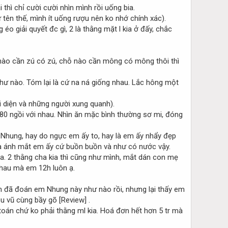
 thì chỉ cười cười nhìn mình rồi uống bia.
ư tên thế, mình ít uống rượu nên ko nhớ chính xác).
éo giải quyết đc gì, 2 là thằng mặt l kia ở đấy, chắc
nào cần zú có zú, chỗ nào cần mông có mông thôi thì
 như nào. Tóm lại là cứ na ná giống nhau. Lắc hông một
i diện và những người xung quanh).
80 ngồi với nhau. Nhìn ăn mặc bình thường sơ mi, đóng
m Nhung, hay do ngực em ấy to, hay là em ấy nhẩy đẹp
 là ánh mắt em ấy cứ buồn buồn và như có nước vậy.
ia. 2 thằng cha kia thì cũng như mình, mắt dán con mẹ
hau mà em 12h luôn ạ.
nh đã đoán em Nhung này như nào rồi, nhưng lại thấy em
.
toán chứ ko phải thằng ml kia. Hoá đơn hết hơn 5 tr mà