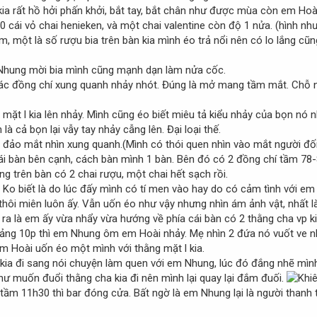
 kia rất hồ hởi phấn khởi, bắt tay, bắt chân như được mùa còn em Hoài
20 cái vỏ chai henieken, và một chai valentine còn độ 1 nửa. (hình nh
, một là số rượu bia trên bàn kia mình éo trả nổi nên có lo lắng cũng 
m Nhung mời bia mình cũng mạnh dạn làm nửa cốc.
các đồng chí xung quanh nhảy nhót. Đúng là mở mang tầm mắt. Chỗ 
 mặt l kia lên nhảy. Mình cũng éo biết miêu tả kiểu nhảy của bọn nó
 là cả bọn lại vẫy tay nhảy cẫng lên. Đại loại thế.
à đảo mắt nhìn xung quanh.(Mình có thói quen nhìn vào mắt người đố
ái bàn bên cạnh, cách bàn mình 1 bàn. Bên đó có 2 đồng chí tầm 78-
g trên bàn có 2 chai rượu, một chai hết sạch rồi.
. Ko biết là do lúc đấy mình có tí men vào hay do có cảm tình với e
 thôi miên luôn ấy. Vẫn uốn éo như vậy nhưng nhìn ám ảnh vật, nhất
n ra là em ấy vừa nhẩy vừa hướng về phía cái bàn có 2 thằng cha vp k
ng 10p thì em Nhung ôm em Hoài nhảy. Mẹ nhìn 2 đứa nó vuốt ve n
m Hoài uốn éo một mình với thằng mặt l kia.
 kia đi sang nói chuyện làm quen với em Nhung, lúc đó đắng nhẽ mì
hư muốn đuổi thằng cha kia đi nên mình lại quay lại đắm đuối.
ầm 11h30 thì bar đóng cửa. Bất ngờ là em Nhung lại là người thanh 