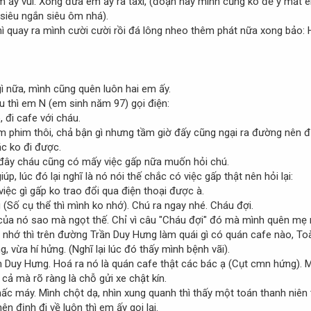
 ấy vui. Xong đưa em ấy ra taxi, (đoạn này mình cũng ko để ý mắt e
 siêu ngắn siêu ôm nhá).
thì quay ra mình cười cười rồi đá lông nheo thêm phát nữa xong bảo:
gì nữa, mình cũng quên luôn hai em ấy.
 thì em N (em sinh năm 97) gọi điện:
 đi cafe với cháu.
 phim thôi, chả bận gì nhưng tầm giờ đấy cũng ngại ra đường nên đị
c ko đi được.
ra đây cháu cũng có mấy việc gấp nữa muốn hỏi chú.
úp, lúc đó lại nghĩ là nó nói thế chắc có việc gấp thật nên hỏi lại:
iệc gì gấp ko trao đổi qua điện thoại được à.
(Số cụ thể thì mình ko nhớ). Chú ra ngay nhé. Cháu đợi.
của nó sao mà ngọt thế. Chỉ vì câu "Cháu đợi" đó mà mình quên mẹ nó
 nhớ thì trên đường Trần Duy Hưng làm quái gì có quán cafe nào, Toà
, vừa hí hửng. (Nghĩ lại lúc đó thấy mình bệnh vãi).
Duy Hưng. Hoá ra nó là quán cafe thật các bác ạ (Cụt cmn hứng). Mìn
cả mà rõ ràng là chỗ gửi xe chật kín.
 nhấc máy. Mình chột dạ, nhìn xung quanh thì thấy một toán thanh niê
ên định đi về luôn thì em ấy gọi lại.