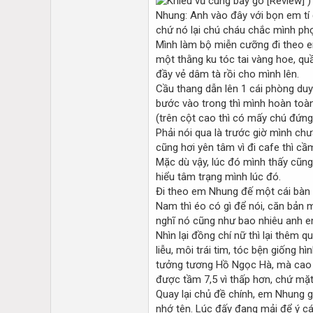
)
Nhung: Anh vào đây với bọn em tí
chứ nó lại chú cháu chắc mình p
Mình làm bộ miễn cưỡng đi theo e
một thằng ku tóc tai vàng hoe, q
đầy vẻ dâm tà rồi cho mình lên.
Cầu thang dẫn lên 1 cái phòng duy
bước vào trong thì mình hoàn toà
(trên cột cao thì có mấy chú đứng
Phải nói qua là trước giờ mình chư
cũng hơi yên tâm vì đi cafe thì cầm
Mặc dù vậy, lúc đó mình thấy cũng 
hiểu tâm trạng mình lúc đó.
Đi theo em Nhung đế một cái bàn ở
Nam thì éo có gì để nói, căn bản m
nghĩ nó cũng như bao nhiêu anh em 
Nhìn lại đồng chí nữ thì lại thêm 
liễu, môi trái tim, tóc bện giống 
tưởng tương Hồ Ngọc Hà, mà cao c
được tầm 7,5 vì thấp hơn, chứ mặt 
Quay lại chủ đề chính, em Nhung gi
nhớ tên. Lúc đấy đang mải để ý cá