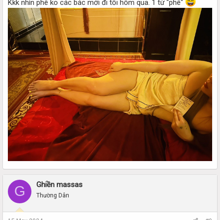
Kkk nhìn phê ko các bác mới đi tối hôm qua. 1 từ "phê"
Ghiền massas
G
Thường Dân