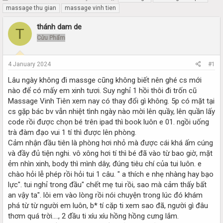
h
t
massage thu gian
massage vinh tien
r
a
e
r
thánh dam de
T
a
t
Cửu Phẩm
d
d
s
a
t
t
4 January 2024
#1
a
e
r
Lâu ngày không đi massge cũng không biết nên ghé cs mới
t
nào để có mấy em xinh tươi. Suy nghỉ 1 hồi thôi đi trốn cũ
e
Massage Vinh Tiên xem nay có thay đổi gì không. 5p có mặt tại
r
cs gặp bác bv vẫn nhiệt tình ngày nào mời lên quầy, lên quần lấy
code rồi được chọn bé trên ipad thì book luôn e 01. ngồi uống
trà đàm đạo vui 1 tí thì được lên phòng.
Cảm nhận đầu tiên là phòng hơi nhỏ mà được cái khá ấm cúng
và đầy đủ tiện nghi. vô xông hơi tí thì bé đã vào từ bao giờ, mặt
ẻm nhìn xinh, body thì mình dây, đúng tiêu chí của tui luôn. e
chào hỏi lễ phép rồi hỏi tui 1 câu. " a thích e nhẹ nhàng hay bạo
lực". tui nghỉ trong đầu" chết mẹ tui rồi, sao mà cảm thấy bất
an vậy ta". lôi em vào lòng rồi nói chuyện trong lúc đó khám
phá từ từ người em luôn, b* tí cặp ti xem sao đã, người gì đâu
thơm quá trời...., 2 đầu ti xíu xíu hồng hồng cưng lắm.