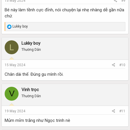
15 May 2024
#9
Bé này làm tềnh cực đỉnh, nói chuyện lại nhẹ nhàng dễ gần nữa
chứ.
R
Lukky boy
e
a
c
Lukky boy
L
t
i
Thường Dân
o
n
s
15 May 2024
#10
:
Chân dài thế. Đúng gu mình rồi.
Vinh trọc
V
Thường Dân
19 May 2024
#11
Mủm mỉm trắng như Ngọc trinh nè