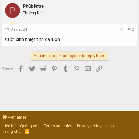
Phúbếntre
P
Thường Dân
19 May 2024
#12
Cười xinh nhiệt tình qa luon
You must log in or register to reply here.
Facebook
Twitter
Reddit
Pinterest
Tumblr
WhatsApp
Email
Link
Share:
Vietnames
Liên hệ
Quảng cáo
Terms and rules
Privacy policy
Help
Trang chủ
R
S