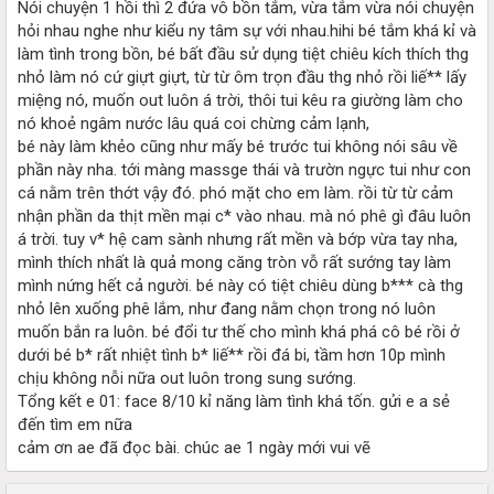
Nói chuyện 1 hồi thì 2 đứa vô bồn tắm, vừa tắm vừa nói chuyện
hỏi nhau nghe như kiểu ny tâm sự với nhau.hihi bé tắm khá kỉ và
làm tình trong bồn, bé bất đầu sử dụng tiệt chiêu kích thích thg
nhỏ làm nó cứ giựt giựt, từ từ ôm trọn đầu thg nhỏ rồi liế** lấy
miệng nó, muốn out luôn á trời, thôi tui kêu ra giường làm cho
nó khoẻ ngâm nước lâu quá coi chừng cảm lạnh,
bé này làm khẻo cũng như mấy bé trước tui không nói sâu về
phần này nha. tới màng massge thái và trườn ngực tui như con
cá nằm trên thớt vậy đó. phó mặt cho em làm. rồi từ từ cảm
nhận phần da thịt mền mại c* vào nhau. mà nó phê gì đâu luôn
á trời. tuy v* hệ cam sành nhưng rất mền và bớp vừa tay nha,
mình thích nhất là quả mong căng tròn vỗ rất sướng tay làm
mình nứng hết cả người. bé này có tiệt chiêu dùng b*** cà thg
nhỏ lên xuống phê lắm, như đang nằm chọn trong nó luôn
muốn bắn ra luôn. bé đổi tư thế cho mình khá phá cô bé rồi ở
dưới bé b* rất nhiệt tình b* liế** rồi đá bi, tầm hơn 10p mình
chịu không nỗi nữa out luôn trong sung sướng.
Tổng kết e 01: face 8/10 kỉ năng làm tình khá tốn. gửi e a sẻ
đến tìm em nữa
cảm ơn ae đã đọc bài. chúc ae 1 ngày mới vui vẽ