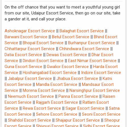
On the off chance that you want to meet a youthful young girl
from our site, Udaipur Escort Service, then go on our site, take
a gander at it, and call your place.
Ashoknagar Escort Service
||
Balaghat Escort Service
||
Barwani Escort Service
||
Betul Escort Service
||
Bhind Escort
Service
||
Bhopal Escort Service
||
Burhanpur Escort Service
||
Chhattarpur Escort Service
||
Chhindwara Escort Service
||
Datia Escort Service
||
Dewas Escort Service
||
Dhar Escort
Service
||
Dindori Escort Service
||
East Nimar Escort Service
||
Guna Escort Service
||
Gwalior Escort Service
||
Harda Escort
Service
||
Hoshangabad Escort Service
||
Indore Escort Service
||
Jabalpur Escort Service
||
Jhabua Escort Service
||
Katni
Escort Service
||
Mandla Escort Service
||
Mandsaur Escort
Service
||
Morena Escort Service
||
Narsinghpur Escort Service
||
Neemuch Escort Service
||
Panna Escort Service
||
Raisen
Escort Service
||
Rajgarh Escort Service
||
Ratlam Escort
Service
||
Rewa Escort Service
||
Sagar Escort Service
||
Satna
Escort Service
||
Sehore Escort Service
||
Seoni Escort Service
||
Shahdol Escort Service
||
Shajapur Escort Service
||
Sheopur
Escort Service
||
Shivpuri Escort Service
||
Sidhi Escort Service