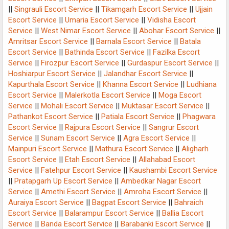
||
Singrauli Escort Service
||
Tikamgarh Escort Service
||
Ujjain
Escort Service
||
Umaria Escort Service
||
Vidisha Escort
Service
||
West Nimar Escort Service
||
Abohar Escort Service
||
Amritsar Escort Service
||
Barnala Escort Service
||
Batala
Escort Service
||
Bathinda Escort Service
||
Fazilka Escort
Service
||
Firozpur Escort Service
||
Gurdaspur Escort Service
||
Hoshiarpur Escort Service
||
Jalandhar Escort Service
||
Kapurthala Escort Service
||
Khanna Escort Service
||
Ludhiana
Escort Service
||
Malerkotla Escort Service
||
Moga Escort
Service
||
Mohali Escort Service
||
Muktasar Escort Service
||
Pathankot Escort Service
||
Patiala Escort Service
||
Phagwara
Escort Service
||
Rajpura Escort Service
||
Sangrur Escort
Service
||
Sunam Escort Service
||
Agra Escort Service
||
Mainpuri Escort Service
||
Mathura Escort Service
||
Aligharh
Escort Service
||
Etah Escort Service
||
Allahabad Escort
Service
||
Fatehpur Escort Service
||
Kaushambi Escort Service
||
Pratapgarh Up Escort Service
||
Ambedkar Nagar Escort
Service
||
Amethi Escort Service
||
Amroha Escort Service
||
Auraiya Escort Service
||
Bagpat Escort Service
||
Bahraich
Escort Service
||
Balarampur Escort Service
||
Ballia Escort
Service
||
Banda Escort Service
||
Barabanki Escort Service
||