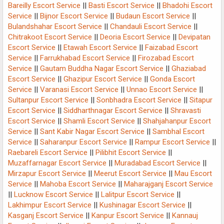
Bareilly Escort Service
||
Basti Escort Service
||
Bhadohi Escort
Service
||
Bijnor Escort Service
||
Budaun Escort Service
||
Bulandshahar Escort Service
||
Chandauli Escort Service
||
Chitrakoot Escort Service
||
Deoria Escort Service
||
Devipatan
Escort Service
||
Etawah Escort Service
||
Faizabad Escort
Service
||
Farrukhabad Escort Service
||
Firozabad Escort
Service
||
Gautam Buddha Nagar Escort Service
||
Ghaziabad
Escort Service
||
Ghazipur Escort Service
||
Gonda Escort
Service
||
Varanasi Escort Service
||
Unnao Escort Service
||
Sultanpur Escort Service
||
Sonbhadra Escort Service
||
Sitapur
Escort Service
||
Siddharthnagar Escort Service
||
Shravasti
Escort Service
||
Shamli Escort Service
||
Shahjahanpur Escort
Service
||
Sant Kabir Nagar Escort Service
||
Sambhal Escort
Service
||
Saharanpur Escort Service
||
Rampur Escort Service
||
Raebareli Escort Service
||
Pilibhit Escort Service
||
Muzaffarnagar Escort Service
||
Muradabad Escort Service
||
Mirzapur Escort Service
||
Meerut Escort Service
||
Mau Escort
Service
||
Mahoba Escort Service
||
Maharajganj Escort Service
||
Lucknow Escort Service
||
Lalitpur Escort Service
||
Lakhimpur Escort Service
||
Kushinagar Escort Service
||
Kasganj Escort Service
||
Kanpur Escort Service
||
Kannauj