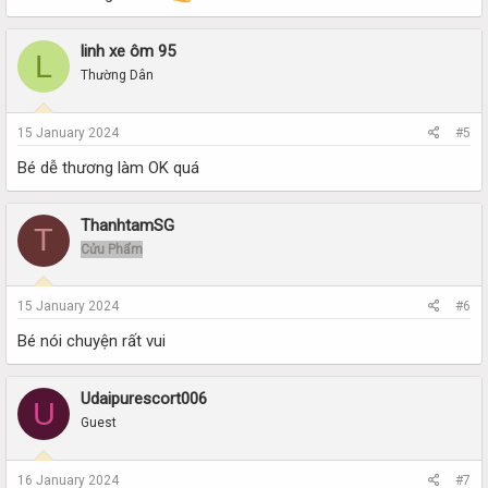
linh xe ôm 95
L
Thường Dân
15 January 2024
#5
Bé dễ thương làm OK quá
ThanhtamSG
T
Cửu Phẩm
15 January 2024
#6
Bé nói chuyện rất vui
Udaipurescort006
U
Guest
16 January 2024
#7