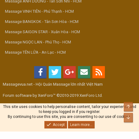
Massage ÁNH DƯƠNG - Tân Sơn Nhì - HCM
Massage VINH TIÊN - Phú Thạnh - HCM
Massage BANGKOK - Tân Sơn Hòa - HCM
Massage SAIGON STAR - Xuân Hòa - HCM
Massage NGỌC LAN - Phú Thọ - HCM
Massage TÊN LỬA - An Lạc - HCM
Massagevua.net - Hội Quán Massage lớn nhất Việt Nam
Forum software by XenForo™ ©2010-2019 XenForo Ltd.
Top
This site uses cookies to help personalise content, tailor your experience and
to keep you logged in if you register.
By continuing to use this site, you are consenting to our use of cookies.
Bott
Accept
Learn more...