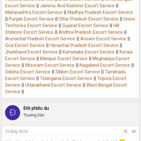
Escort Service
||
Jammu And Kashmir Escort Service
||
Maharashtra Escort Service
||
Madhya Pradesh Escort Service
||
Punjab Escort Service
||
Uttar Pradesh Escort Service
||
Union
Territories Escort Service
||
Gujarat Escort Service
||
Hill
Stations Escort Service
||
Andhra Pradesh Escort Service
||
Arunachal Pradesh Escort Service
||
Assam Escort Service
||
Goa Escort Service
||
Himachal Pradesh Escort Service
||
Jharkhand Escort Service
||
Karnataka Escort Service
||
Kerala
Escort Service
||
Manipur Escort Service
||
Meghalaya Escort
Service
||
Mizoram Escort Service
||
Nagaland Escort Service
||
Odisha Escort Service
||
Sikkim Escort Service
||
Tamilnadu
Escort Service
||
Telangana Escort Service
||
Tripura Escort
Service
||
Uttarakhand Escort Service
||
West Bengal Escort
Service
||
Đời phiêu du
Đ
Thường Dân
15 May 2024
#8