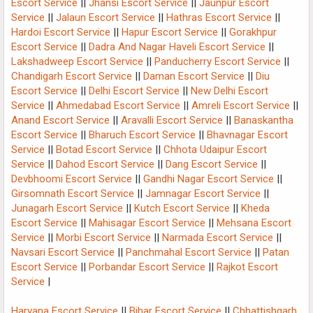
Escort Service
||
Jhansi Escort Service
||
Jaunpur Escort
Service
||
Jalaun Escort Service
||
Hathras Escort Service
||
Hardoi Escort Service
||
Hapur Escort Service
||
Gorakhpur
Escort Service
||
Dadra And Nagar Haveli Escort Service
||
Lakshadweep Escort Service
||
Panducherry Escort Service
||
Chandigarh Escort Service
||
Daman Escort Service
||
Diu
Escort Service
||
Delhi Escort Service
||
New Delhi Escort
Service
||
Ahmedabad Escort Service
||
Amreli Escort Service
||
Anand Escort Service
||
Aravalli Escort Service
||
Banaskantha
Escort Service
||
Bharuch Escort Service
||
Bhavnagar Escort
Service
||
Botad Escort Service
||
Chhota Udaipur Escort
Service
||
Dahod Escort Service
||
Dang Escort Service
||
Devbhoomi Escort Service
||
Gandhi Nagar Escort Service
||
Girsomnath Escort Service
||
Jamnagar Escort Service
||
Junagarh Escort Service
||
Kutch Escort Service
||
Kheda
Escort Service
||
Mahisagar Escort Service
||
Mehsana Escort
Service
||
Morbi Escort Service
||
Narmada Escort Service
||
Navsari Escort Service
||
Panchmahal Escort Service
||
Patan
Escort Service
||
Porbandar Escort Service
||
Rajkot Escort
Service
|
Haryana Escort Service
||
Bihar Escort Service
||
Chhattishgarh