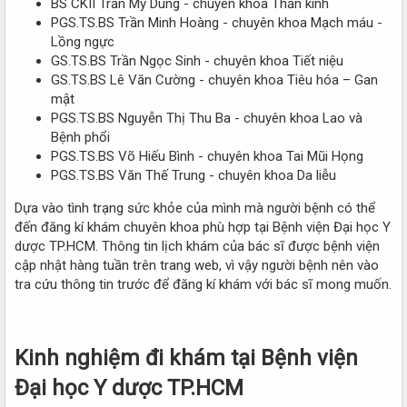
BS CKII Trần Mỹ Dung - chuyên khoa Thần kinh
PGS.TS.BS Trần Minh Hoàng - chuyên khoa Mạch máu -
Lồng ngực
GS.TS.BS Trần Ngọc Sinh - chuyên khoa Tiết niệu
GS.TS.BS Lê Văn Cường - chuyên khoa Tiêu hóa – Gan
mật
PGS.TS.BS Nguyễn Thị Thu Ba - chuyên khoa Lao và
Bệnh phổi
PGS.TS.BS Võ Hiếu Bình - chuyên khoa Tai Mũi Họng
PGS.TS.BS Văn Thế Trung - chuyên khoa Da liễu
Dựa vào tình trạng sức khỏe của mình mà người bệnh có thể
đến đăng kí khám chuyên khoa phù hợp tại Bệnh viện Đại học Y
dược TP.HCM. Thông tin lịch khám của bác sĩ được bệnh viện
cập nhật hàng tuần trên trang web, vì vậy người bệnh nên vào
tra cứu thông tin trước để đăng kí khám với bác sĩ mong muốn.
Kinh nghiệm đi khám tại Bệnh viện
Đại học Y dược TP.HCM​