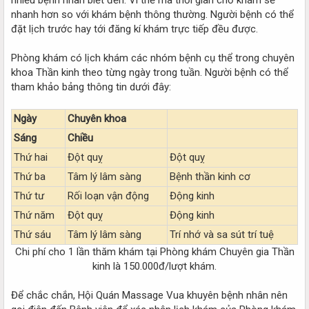
nhiều bệnh nhân biết đến. Vì thế mà thời gian chờ khám sẽ
nhanh hơn so với khám bệnh thông thường. Người bệnh có thể
đặt lịch trước hay tới đăng kí khám trực tiếp đều được.
Phòng khám có lịch khám các nhóm bệnh cụ thể trong chuyên
khoa Thần kinh theo từng ngày trong tuần. Người bệnh có thể
tham khảo bảng thông tin dưới đây:
Ngày
Chuyên khoa
Sáng
Chiều
Thứ hai
Đột quỵ
Đột quỵ
Thứ ba
Tâm lý lâm sàng
Bệnh thần kinh cơ
Thứ tư
Rối loạn vận động
Động kinh
Thứ năm
Đột quỵ
Động kinh
Thứ sáu
Tâm lý lâm sàng
Trí nhớ và sa sút trí tuệ
Chi phí cho 1 lần thăm khám tại Phòng khám Chuyên gia Thần
kinh là 150.000đ/lượt khám.​
Để chắc chắn, Hội Quán Massage Vua khuyên bệnh nhân nên