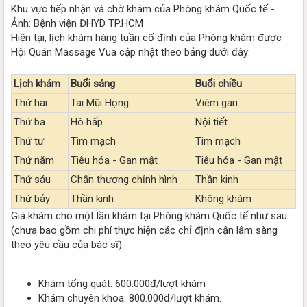
Khu vực tiếp nhận và chờ khám của Phòng khám Quốc tế -
Ảnh: Bệnh viện ĐHYD TP.HCM
Hiện tại, lịch khám hàng tuần cố định của Phòng khám được
Hội Quán Massage Vua cập nhật theo bảng dưới đây:
Lịch khám
Buổi sáng
Buổi chiều
Thứ hai
Tai Mũi Họng
Viêm gan
Thứ ba
Hô hấp
Nội tiết
Thứ tư
Tim mạch
Tim mạch
Thứ năm
Tiêu hóa - Gan mật
Tiêu hóa - Gan mật
Thứ sáu
Chấn thương chỉnh hình
Thần kinh
Thứ bảy
Thần kinh
Không khám
Giá khám cho một lần khám tại Phòng khám Quốc tế như sau
(chưa bao gồm chi phí thực hiện các chỉ định cận lâm sàng
theo yêu cầu của bác sĩ):
Khám tổng quát: 600.000đ/lượt khám
Khám chuyên khoa: 800.000đ/lượt khám.