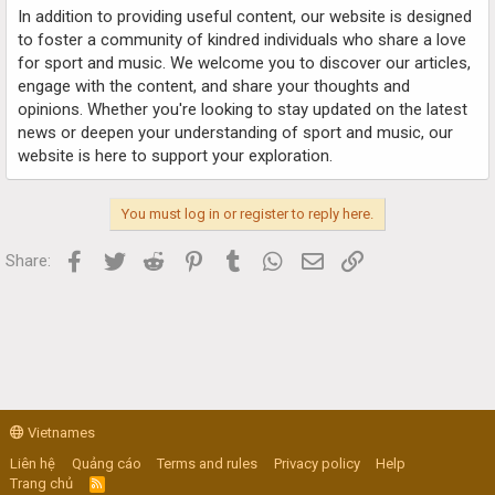
In addition to providing useful content, our website is designed
to foster a community of kindred individuals who share a love
for sport and music. We welcome you to discover our articles,
engage with the content, and share your thoughts and
opinions. Whether you're looking to stay updated on the latest
news or deepen your understanding of sport and music, our
website is here to support your exploration.
You must log in or register to reply here.
Facebook
Twitter
Reddit
Pinterest
Tumblr
WhatsApp
Email
Link
Share:
Vietnames
Liên hệ
Quảng cáo
Terms and rules
Privacy policy
Help
Trang chủ
R