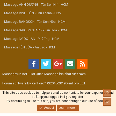
Massage ÁNH DƯƠNG - Tân Sơn Nhì - HCM
Massage VINH TIÊN - Phú Thạnh - HCM
Massage BANGKOK - Tân Sơn Hòa - HCM
Massage SAIGON STAR - Xuân Hòa - HCM
Massage NGỌC LAN - Phú Thọ - HCM
Massage TÊN LỬA - An Lạc - HCM
Massagevua.net - Hội Quán Massage lớn nhất Việt Nam
Forum software by XenForo™ ©2010-2019 XenForo Ltd.
Top
This site uses cookies to help personalise content, tailor your experience and
to keep you logged in if you register.
By continuing to use this site, you are consenting to our use of cookies.
Bott
Accept
Learn more...