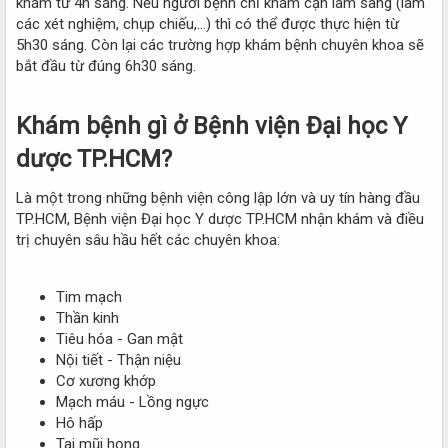
khám từ 4h sáng. Nếu người bệnh chỉ khám cận lâm sàng (làm
các xét nghiệm, chụp chiếu,…) thì có thể được thực hiện từ
5h30 sáng. Còn lại các trường hợp khám bệnh chuyên khoa sẽ
bắt đầu từ đúng 6h30 sáng.
Khám bệnh gì ở Bệnh viện Đại học Y
dược TP.HCM?​
Là một trong những bệnh viện công lập lớn và uy tín hàng đầu
TP.HCM, Bệnh viện Đại học Y dược TP.HCM nhận khám và điều
trị chuyên sâu hầu hết các chuyên khoa:
Tim mạch
Thần kinh
Tiêu hóa - Gan mật
Nội tiết - Thận niệu
Cơ xương khớp
Mạch máu - Lồng ngực
Hô hấp
Tai mũi họng