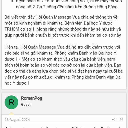
Bệnh nhân đi xe ô tô thì vào cổng số 1, đi xe máy thì vào
cổng số 2. Cả 2 cổng đều nằm trên đường Hồng Bàng.
Bài viết trên đây Hội Quán Massage Vua chia sẻ thông tin về
một số kinh nghiệm đi khám tại Bệnh viện Đại học Y dược
TP.HCM cơ sở 1. Mong rằng những thông tin này sẽ hữu ích và
giúp người bệnh chuẩn bị tốt trước khi đến khám tại cơ sở này.
Hiện tại, Hội Quán Massage Vua đã hỗ trợ đặt khám trước với
các bác sĩ và gói khám tại Phòng khám Bệnh viện Đại học Y
dược 1 - Một cơ sở khám theo yêu cầu của bệnh viện, nằm
tách rời hoàn toàn so với các cơ sở còn lại của bệnh viện. Bạn
đọc có thể dễ dàng lựa chọn bác sĩ và đặt hẹn ngay tại cuối bài
viết này nếu có nhu cầu đi khám tại Phòng khám Bệnh viện Đại
học Y dược 1
RomanPog
R
Guest
23 August 2024
#2