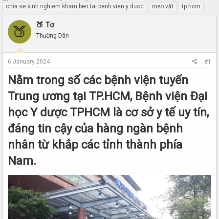
h
t
chia se kinh nghiem kham ben tai benh vien y duoc
mẹo vặt
tp.hcm
r
a
e
r
🍑 Tơ
🍑
a
t
Thường Dân
d
d
s
a
t
t
6 January 2024
#1
a
e
r
Nằm trong số các bệnh viện tuyến
t
Trung ương tại TP.HCM, Bệnh viện Đại
e
r
học Y dược TPHCM là cơ sở y tế uy tín,
đáng tin cậy của hàng ngàn bệnh
nhân từ khắp các tỉnh thành phía
Nam.​