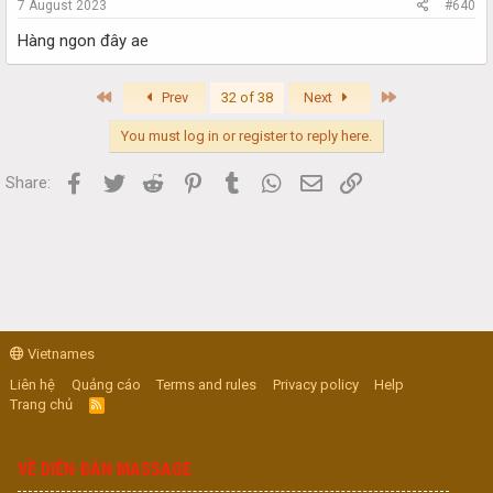
7 August 2023
#640
Hàng ngon đây ae
First
Last
Prev
32 of 38
Next
You must log in or register to reply here.
Facebook
Twitter
Reddit
Pinterest
Tumblr
WhatsApp
Email
Link
Share:
Vietnames
Liên hệ
Quảng cáo
Terms and rules
Privacy policy
Help
Trang chủ
R
S
S
VỀ DIỄN ĐÀN MASSAGE