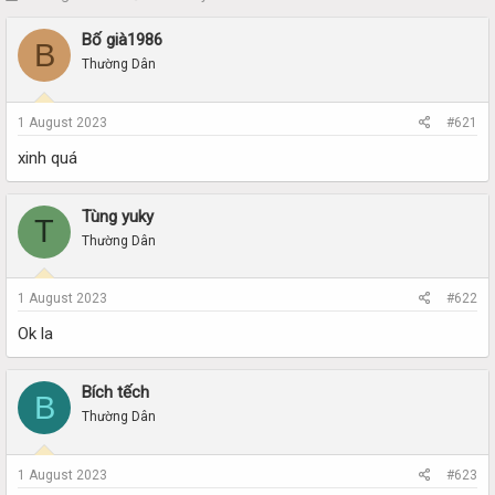
h
t
r
a
Bố già1986
B
e
r
Thường Dân
a
t
d
d
s
a
1 August 2023
#621
t
t
a
e
xinh quá
r
t
e
Tùng yuky
T
r
Thường Dân
1 August 2023
#622
Ok la
Bích tếch
B
Thường Dân
1 August 2023
#623