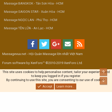
Massage BANGKOK - Tân Sơn Hòa - HCM
Massage SAIGON STAR - Xuân Hòa - HCM
Massage NGỌC LAN - Phú Thọ - HCM
Massage TÊN LỬA - An Lạc - HCM
Massagevua.net - Hội Quán Massage lớn nhất Việt Nam
Forum software by XenForo™ ©2010-2019 XenForo Ltd.
Top
This site uses cookies to help personalise content, tailor your experience and
to keep you logged in if you register.
By continuing to use this site, you are consenting to our use of cookies.
Bott
Accept
Learn more...