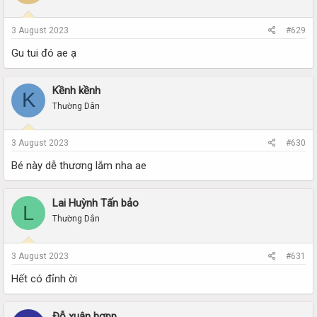
3 August 2023
#629
Gu tui đó ae ạ
Kềnh kềnh
K
Thường Dân
3 August 2023
#630
Bé này dễ thương lắm nha ae
Lai Huỳnh Tấn bảo
L
Thường Dân
3 August 2023
#631
Hết có đỉnh ời
Đỗ xuân hợpp