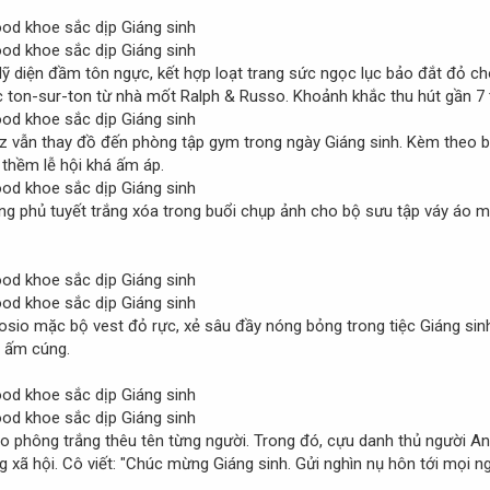
Mỹ diện đầm tôn ngực, kết hợp loạt trang sức ngọc lục bảo đắt đỏ cho
on-sur-ton từ nhà mốt Ralph & Russo. Khoảnh khắc thu hút gần 7 tr
z vẫn thay đồ đến phòng tập gym trong ngày Giáng sinh. Kèm theo bứ
 thềm lễ hội khá ấm áp.
g phủ tuyết trắng xóa trong buổi chụp ảnh cho bộ sưu tập váy áo m
sio mặc bộ vest đỏ rực, xẻ sâu đầy nóng bỏng trong tiệc Giáng sinh 
t ấm cúng.
phông trắng thêu tên từng người. Trong đó, cựu danh thủ người Anh 
g xã hội. Cô viết: "Chúc mừng Giáng sinh. Gửi nghìn nụ hôn tới mọi ng