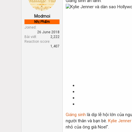
Giáng sinh an lành.
d
d
s
a
t
t
Modmoi
a
e
Nhị Phẩm
r
Joined
t
26 June 2018
e
Bài viết
2,222
r
Reaction score
1,407
Giáng sinh
là dịp lễ hội lớn của ng
người thân và bạn bè.
Kylie Jenner
nhỏ của ông già Noel".