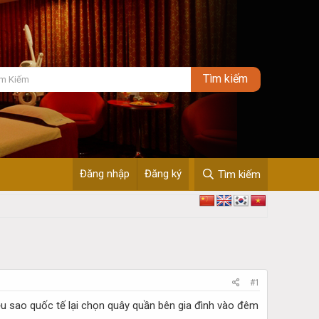
Đăng nhập
Đăng ký
Tìm kiếm
#1
ều sao quốc tế lại chọn quây quần bên gia đình vào đêm