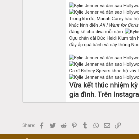
Trong khi đó, Mariah Carey hào hứ
khúc kinh điển
All I Want for Chri
đáng kể cho diva mỗi năm.
Cựu chân dài Đức Heidi Klum tận h
đầy ắp quà bánh và cây thông Noe
Ca sĩ Britney Spears khoe bộ váy t
Vừa kết thúc nhiệm kỳ
gia đình. Trên Instag
Facebook
Twitter
Reddit
Pinterest
Tumblr
WhatsApp
Email
Link
Share: