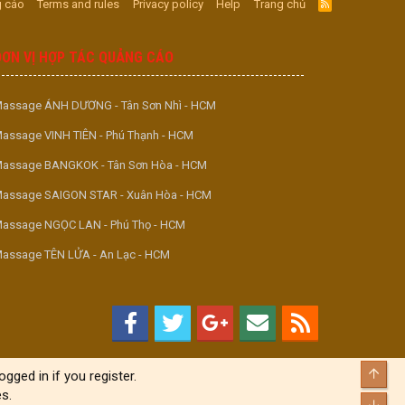
 cáo
Terms and rules
Privacy policy
Help
Trang chủ
R
S
S
ĐƠN VỊ HỢP TÁC QUẢNG CÁO
assage ÁNH DƯƠNG - Tân Sơn Nhì - HCM
assage VINH TIÊN - Phú Thạnh - HCM
assage BANGKOK - Tân Sơn Hòa - HCM
assage SAIGON STAR - Xuân Hòa - HCM
assage NGỌC LAN - Phú Thọ - HCM
assage TÊN LỬA - An Lạc - HCM
Top
gged in if you register.
s.
Bott