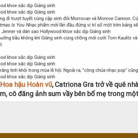
ng đi trượt tuyết cùng cặp sinh đôi Morrocan và Monroe Cannon. Cứ 
stmas Is You
. Nhạc phẩm mới lần đầu đứng vị trí số một trên bảng xế
ưởng bầu không khí Giáng sinh cùng chồng mới cưới Tom Kaulitz và 
l.
rắng tinh khôi trong mùa lễ hội. Ngoài ra, "công chúa nhạc pop" cũn
Hoa hậu Hoàn vũ
, Catriona Gra trở về quê nh
ram, cô đăng ảnh sum vầy bên bố mẹ trong một