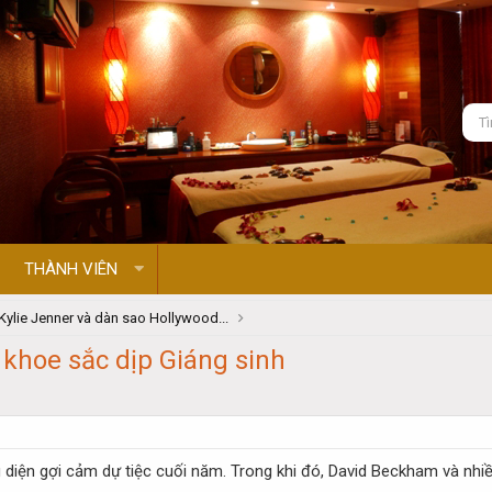
THÀNH VIÊN
Kylie Jenner và dàn sao Hollywood...
 khoe sắc dịp Giáng sinh
g diện gợi cảm dự tiệc cuối năm. Trong khi đó, David Beckham và nhi