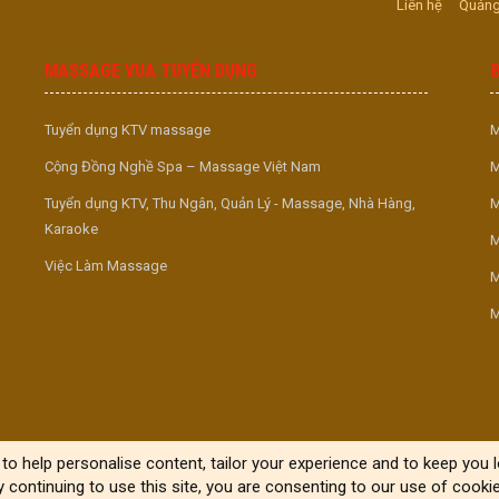
Liên hệ
Quảng
MASSAGE VUA TUYỂN DỤNG
Tuyển dụng KTV massage
M
Cộng Đồng Nghề Spa – Massage Việt Nam
M
Tuyển dụng KTV, Thu Ngân, Quản Lý - Massage, Nhà Hàng,
M
Karaoke
M
Việc Làm Massage
M
M
to help personalise content, tailor your experience and to keep you lo
y continuing to use this site, you are consenting to our use of cookie