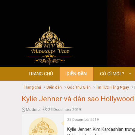
TRANG CHỦ
DIỄN ĐÀN
CÓ GÌ MỚI ?
Trang chủ
Diễn đàn
Góc Thư Giãn
Tin Tức Hằng Ngày
Kylie Jenner và dàn sao Hollywood
T
S
Modmoi
25 December 2019
h
t
25 December 2019
r
a
e
r
Kylie Jenner, Kim Kardashian trưn
a
t