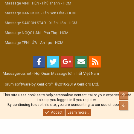
Massage VINH TIÊN - Phú Thạnh - HCM
Massage BANGKOK - Tân Sơn Hòa - HCM
Massage SAIGON STAR - Xuân Hòa - HCM
Massage NGỌC LAN - Phú Thọ - HCM
Massage TÊN LỬA - An Lạc - HCM
Massagevua.net - Hội Quán Massage lớn nhất Việt Nam
Forum software by XenForo™ ©2010-2019 XenForo Ltd.
Top
This site uses cookies to help personalise content, tailor your experience and
to keep you logged in if you register.
By continuing to use this site, you are consenting to our use of cookies.
Bott
Accept
Learn more...