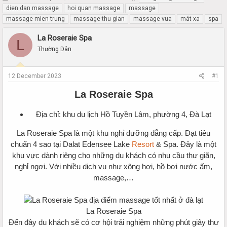
h
t
dien dan massage
hoi quan massage
massage
r
a
massage mien trung
massage thu gian
massage vua
mát xa
spa
e
r
a
t
La Roseraie Spa
L
d
d
Thường Dân
s
a
t
t
a
e
12 December 2023
#1
r
t
La Roseraie Spa
e
r
Địa chỉ: khu du lịch Hồ Tuyền Lâm, phường 4, Đà Lạt
La Roseraie Spa là một khu nghỉ dưỡng đẳng cấp. Đạt tiêu
chuẩn 4 sao tại Dalat Edensee Lake
Resort
& Spa. Đây là một
khu vực dành riêng cho những du khách có nhu cầu thư giãn,
nghỉ ngơi. Với nhiều dịch vụ như xông hơi, hồ bơi nước ấm,
massage,…
La Roseraie Spa
Đến đây du khách sẽ có cơ hội trải nghiệm những phút giây thư