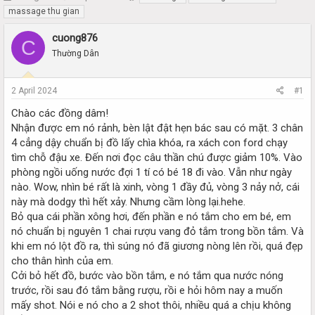
h
t
massage thu gian
r
a
e
r
cuong876
C
a
t
Thường Dân
d
d
s
a
t
t
2 April 2024
#1
a
e
r
Chào các đồng dâm!
t
Nhận được em nó rảnh, bèn lật đật hẹn bác sau có mặt. 3 chân
e
4 cẳng dậy chuẩn bị đồ lấy chìa khóa, ra xách con ford chạy
r
tìm chỗ đậu xe. Đến nơi đọc câu thần chú được giảm 10%. Vào
phòng ngồi uống nước đợi 1 tí có bé 18 đi vào. Vẫn như ngày
nào. Wow, nhìn bé rất là xinh, vòng 1 đầy đủ, vòng 3 nảy nở, cái
này mà dodgy thì hết xảy. Nhưng cầm lòng lại.hehe.
Bỏ qua cái phần xông hơi, đến phần e nó tắm cho em bé, em
nó chuẩn bị nguyên 1 chai rượu vang đỏ tắm trong bồn tắm. Và
khi em nó lột đồ ra, thì súng nó đã giương nòng lên rồi, quá đẹp
cho thân hình của em.
Cởi bỏ hết đồ, bước vào bồn tắm, e nó tắm qua nước nóng
trước, rồi sau đó tắm bằng rượu, rồi e hỏi hôm nay a muốn
mấy shot. Nói e nó cho a 2 shot thôi, nhiều quá a chịu không