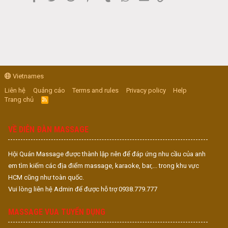
Vietnames
Liên hệ
Quảng cáo
Terms and rules
Privacy policy
Help
Trang chủ
R
S
S
VỀ DIỄN ĐÀN MASSAGE
Hội Quán Massage được thành lập nên để đáp ứng nhu cầu của anh
em tìm kiếm các địa điểm massage, karaoke, bar,... trong khu vực
HCM cũng như toàn quốc.
Vui lòng liên hệ Admin để được hỗ trợ 0938.779.777
MASSAGE VUA TUYỂN DỤNG