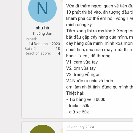
N
d
d
Vừa đi thăm người quen về tiện đư
s
a
10 phút thì bé vào, ấn tượng đầu 
t
t
a
e
khám phá cơ thể em nó , vòng 1 vừ
r
mình cũng kỹ,
như hà
t
Tắm xong thì ra ms khoẻ. Xong tới
e
Thường Dân
bắt đầu gặp cây hàng của mình, mơ
r
Joined
cây hàng của mình, mình xoa mông
14 December 2023
Bài viết
18
nhiệt tình, sau màn mây mưa thì mìn
Reaction score
4
Face: Teen , dễ thương
V1: cam vừa tay
V2: ôm vừa tay
V3: trắng vỗ ngon
V4:Nước ra nhìu và thơm
em làm nhiệt tình, đúng gu mình t
Thiệt hại:
- Tip bằng vé: 1000k
- locker 50k
- giữ xe 50k
13 January 2024