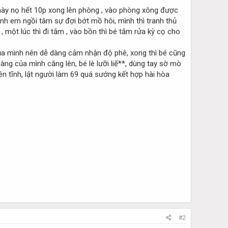
 này nọ hết 10p xong lên phòng , vào phòng xông được
anh em ngồi tâm sự đợi bớt mồ hôi, mình thì tranh thủ
 một lúc thì đi tắm , vào bồn thì bé tắm rửa kỳ cọ cho
 của mình nên dễ dàng cảm nhận độ phê, xong thì bé cũng
ng của mình căng lên, bé lè lưỡi liế**, dùng tay sờ mò
 tĩnh, lật người làm 69 quá sướng kết hợp hài hòa
#2