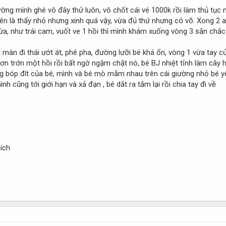
ờng mình ghé vô đây thử luôn, vô chốt cái vé 1000k rồi làm thủ tục
tiên là thấy nhỏ nhưng xinh quá vậy, vừa đủ thứ nhưng có võ. Xong 2 
a, như trái cam, vuốt ve 1 hồi thì mình khám xuống vòng 3 săn chắc ,
 màn đi thái ướt át, phê pha, đường lưỡi bé khá ổn, vòng 1 vừa tay
n trớn một hồi rồi bất ngờ ngậm chặt nó, bé BJ nhiệt tỉnh làm cây hà
 bóp đít của bé, mình và bé mò mẫm nhau trên cái giường nhỏ bé yên
h cũng tới giới hạn và xả đạn , bé dắt ra tắm lại rồi chia tay đi về
hích