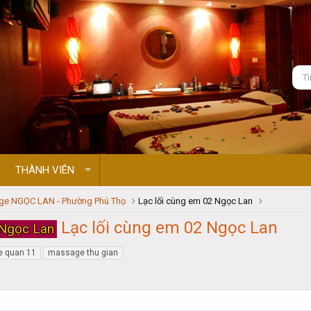
THÀNH VIÊN
e NGỌC LAN - Phường Phú Thọ
Lạc lối cùng em 02 Ngọc Lan
Lạc lối cùng em 02 Ngọc Lan
Ngọc Lan
 quan 11
massage thu gian