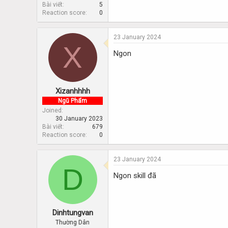
Bài viết
5
Reaction score
0
23 January 2024
X
Ngon
Xizanhhhh
Ngũ Phẩm
Joined
30 January 2023
Bài viết
679
Reaction score
0
23 January 2024
D
Ngon skill đã
Dinhtungvan
Thường Dân