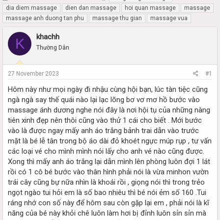
h
t
dia diem massage
dien dan massage
hoi quan massage
massage
r
a
massage anh duong tan phu
massage thu gian
massage vua
e
r
a
t
khachh
K
d
d
Thường Dân
s
a
t
t
a
e
27 November 2023
#1
r
t
Hôm này như mọi ngày đi nhậu cùng hội bạn, lúc tàn tiệc cũng
e
ngà ngà say thế quái nào lại lạc lõng bơ vơ mơ hồ bước vào
r
massage ánh dương nghe nói đây là nơi hội tụ của những nàng
tiên xinh đẹp nên thôi cũng vào thử 1 cái cho biết . Mới bước
vào là được ngay mấy anh áo trắng bảnh trai dẫn vào trước
mặt là bé lễ tân trong bộ áo dài đỏ khoét ngực múp rụp , tư vấn
các loại vé cho mình mình nói lấy cho anh vé nào cũng được.
Xong thì mấy anh áo trắng lại dẫn mình lên phòng luôn đợi 1 lát
rồi có 1 cô bé bước vào thân hình phải nói là vừa minhon vườn
trái cây cũng bự nữa nhìn là khoái rồi , giọng nói thì trong trẻo
ngọt ngào tui hỏi em là số bao nhiêu thì bé nói ẻm số 160 .Tui
ráng nhớ con số này để hôm sau còn gặp lại em , phải nói là kĩ
năng của bé này khỏi chê luôn làm hơi bị đỉnh luôn sỉn sỉn mà