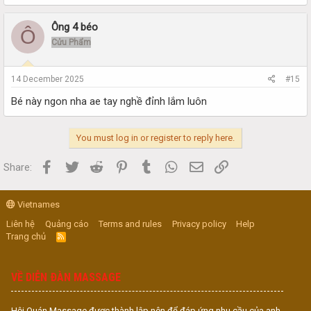
Ông 4 béo
Ô
Cửu Phẩm
14 December 2025
#15
Bé này ngon nha ae tay nghề đỉnh lắm luôn
You must log in or register to reply here.
Facebook
Twitter
Reddit
Pinterest
Tumblr
WhatsApp
Email
Link
Share:
Vietnames
Liên hệ
Quảng cáo
Terms and rules
Privacy policy
Help
Trang chủ
R
S
S
VỀ DIỄN ĐÀN MASSAGE
Hội Quán Massage được thành lập nên để đáp ứng nhu cầu của anh