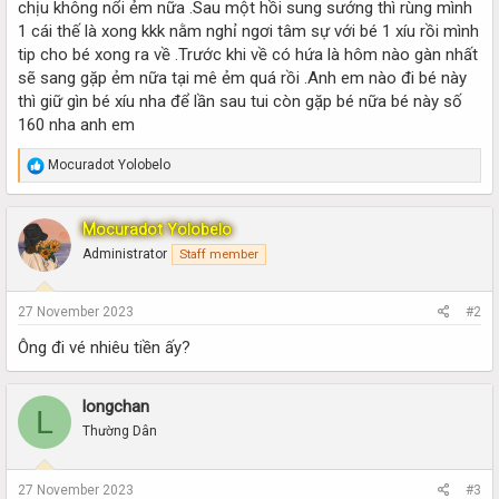
chịu không nổi ẻm nữa .Sau một hồi sung sướng thì rùng mình
1 cái thế là xong kkk nằm nghỉ ngơi tâm sự với bé 1 xíu rồi mình
tip cho bé xong ra về .Trước khi về có hứa là hôm nào gàn nhất
sẽ sang gặp ẻm nữa tại mê ẻm quá rồi .Anh em nào đi bé này
thì giữ gìn bé xíu nha để lần sau tui còn gặp bé nữa bé này số
160 nha anh em
R
Mocuradot Yolobelo
e
a
c
Mocuradot Yolobelo
t
i
Administrator
Staff member
o
n
s
27 November 2023
#2
:
Ông đi vé nhiêu tiền ấy?
longchan
L
Thường Dân
27 November 2023
#3