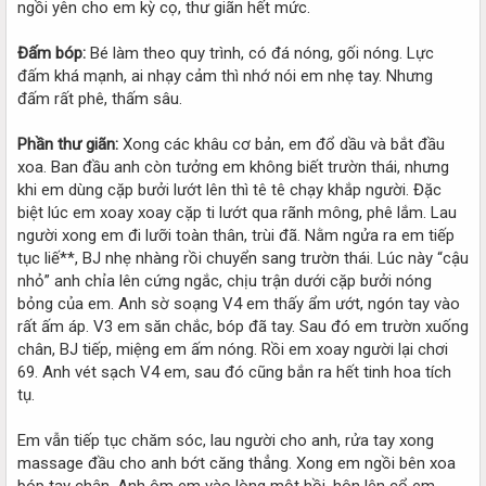
ngồi yên cho em kỳ cọ, thư giãn hết mức.
Đấm bóp:
Bé làm theo quy trình, có đá nóng, gối nóng. Lực
đấm khá mạnh, ai nhạy cảm thì nhớ nói em nhẹ tay. Nhưng
đấm rất phê, thấm sâu.
Phần thư giãn:
Xong các khâu cơ bản, em đổ dầu và bắt đầu
xoa. Ban đầu anh còn tưởng em không biết trườn thái, nhưng
khi em dùng cặp bưởi lướt lên thì tê tê chạy khắp người. Đặc
biệt lúc em xoay xoay cặp ti lướt qua rãnh mông, phê lắm. Lau
người xong em đi lưỡi toàn thân, trùi đã. Nằm ngửa ra em tiếp
tục liế**, BJ nhẹ nhàng rồi chuyển sang trườn thái. Lúc này “cậu
nhỏ” anh chỉa lên cứng ngắc, chịu trận dưới cặp bưởi nóng
bỏng của em. Anh sờ soạng V4 em thấy ẩm ướt, ngón tay vào
rất ấm áp. V3 em săn chắc, bóp đã tay. Sau đó em trườn xuống
chân, BJ tiếp, miệng em ấm nóng. Rồi em xoay người lại chơi
69. Anh vét sạch V4 em, sau đó cũng bắn ra hết tinh hoa tích
tụ.
Em vẫn tiếp tục chăm sóc, lau người cho anh, rửa tay xong
massage đầu cho anh bớt căng thẳng. Xong em ngồi bên xoa
bóp tay chân. Anh ôm em vào lòng một hồi, hôn lên cổ em,