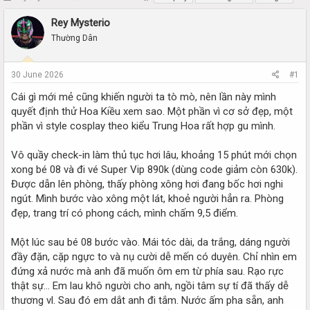
h
t
r
a
Rey Mysterio
e
r
Thường Dân
a
t
d
d
s
a
30 June 2026
#1
t
t
a
e
Cái gì mới mẻ cũng khiến người ta tò mò, nên lần này mình
r
quyết định thử Hoa Kiều xem sao. Một phần vì cơ sở đẹp, một
t
phần vì style cosplay theo kiểu Trung Hoa rất hợp gu mình.
e
r
Vô quầy check-in làm thủ tục hơi lâu, khoảng 15 phút mới chọn
xong bé 08 và đi vé Super Vip 890k (dùng code giảm còn 630k).
Được dẫn lên phòng, thấy phòng xông hơi đang bốc hơi nghi
ngút. Mình bước vào xông một lát, khoẻ người hẳn ra. Phòng
đẹp, trang trí có phong cách, mình chấm 9,5 điểm.
Một lúc sau bé 08 bước vào. Mái tóc dài, da trắng, dáng người
đầy đặn, cặp ngực to và nụ cười dễ mến có duyên. Chỉ nhìn em
đứng xả nước mà anh đã muốn ôm em từ phía sau. Rạo rực
thật sự… Em lau khô người cho anh, ngồi tâm sự tí đã thấy dễ
thương vl. Sau đó em dắt anh đi tắm. Nước ấm pha sẵn, anh