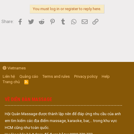
You must log in or register to reply here.
Facebook
Twitter
Reddit
Pinterest
Tumblr
WhatsApp
Email
Link
Share:
Vietnames
Liên hệ
Quảng cáo
Terms and rules
Privacy policy
Help
Trang chủ
R
S
S
VỀ DIỄN ĐÀN MASSAGE
Hội Quán Massage được thành lập nên để đáp ứng nhu cầu của anh
em tìm kiếm các địa điểm massage, karaoke, bar,... trong khu vực
HCM cũng như toàn quốc.