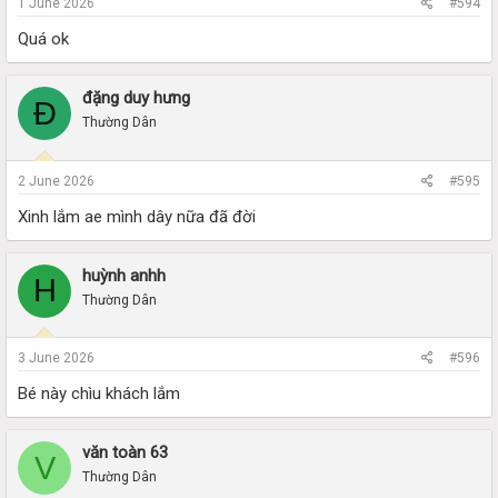
1 June 2026
#594
Quá ok
đặng duy hưng
Đ
Thường Dân
2 June 2026
#595
Xinh lắm ae mình dây nữa đã đời
huỳnh anhh
H
Thường Dân
3 June 2026
#596
Bé này chìu khách lắm
văn toàn 63
V
Thường Dân