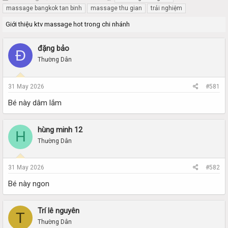
h
t
massage bangkok tan binh
massage thu gian
trải nghiệm
r
a
Giới thiệu ktv massage hot trong chi nhánh
e
r
a
t
d
d
đặng bảo
Đ
s
a
Thường Dân
t
t
a
e
r
31 May 2026
#581
t
e
Bé này dâm lắm
r
hùng minh 12
H
Thường Dân
31 May 2026
#582
Bé này ngon
Trí lê nguyên
T
Thường Dân