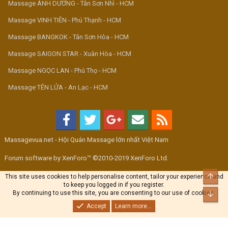
Massage ÁNH DƯƠNG - Tân Sơn Nhì - HCM
Massage VINH TIÊN - Phú Thạnh - HCM
Massage BANGKOK - Tân Sơn Hòa - HCM
Massage SAIGON STAR - Xuân Hòa - HCM
Massage NGỌC LAN - Phú Thọ - HCM
Massage TÊN LỬA - An Lạc - HCM
Massagevua.net - Hội Quán Massage lớn nhất Việt Nam
Forum software by XenForo™ ©2010-2019 XenForo Ltd.
Top
This site uses cookies to help personalise content, tailor your experience and
to keep you logged in if you register.
By continuing to use this site, you are consenting to our use of cookies.
Bott
Accept
Learn more...