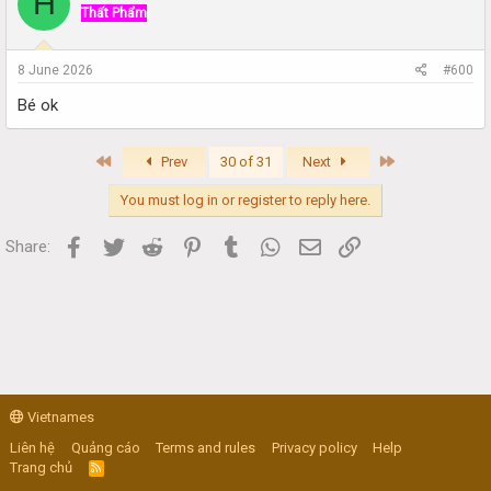
H
Thất Phẩm
8 June 2026
#600
Bé ok
First
Last
Prev
30 of 31
Next
You must log in or register to reply here.
Facebook
Twitter
Reddit
Pinterest
Tumblr
WhatsApp
Email
Link
Share:
Vietnames
Liên hệ
Quảng cáo
Terms and rules
Privacy policy
Help
Trang chủ
R
S