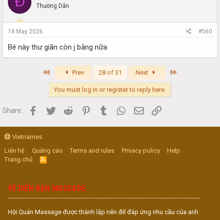
Đ
Thường Dân
18 May 2026
#560
Bé này thư giãn còn j bằng nữa
First
Last
Prev
28 of 31
Next
You must log in or register to reply here.
Facebook
Twitter
Reddit
Pinterest
Tumblr
WhatsApp
Email
Link
Share:
Vietnames
Liên hệ
Quảng cáo
Terms and rules
Privacy policy
Help
Trang chủ
R
S
S
VỀ DIỄN ĐÀN MASSAGE
Hội Quán Massage được thành lập nên để đáp ứng nhu cầu của anh