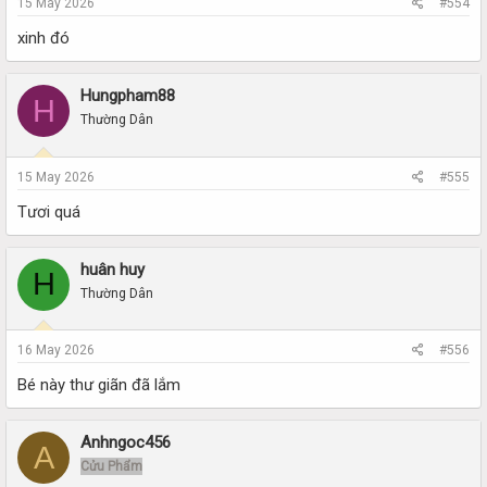
15 May 2026
#554
xinh đó
Hungpham88
H
Thường Dân
15 May 2026
#555
Tươi quá
huân huy
H
Thường Dân
16 May 2026
#556
Bé này thư giãn đã lắm
Anhngoc456
A
Cửu Phẩm