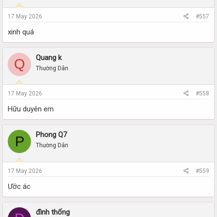
17 May 2026
#557
xinh quá
Quang k
Q
Thường Dân
17 May 2026
#558
Hữu duyên em
Phong Q7
P
Thường Dân
17 May 2026
#559
Ước ác
đình thống