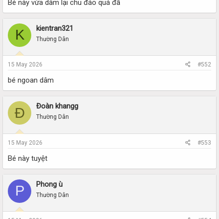
Bé này vừa dâm lại chu đáo quá đã
kientran321
K
Thường Dân
15 May 2026
#552
bé ngoan dâm
Đoàn khangg
Đ
Thường Dân
15 May 2026
#553
Bé này tuyệt
Phong ù
P
Thường Dân