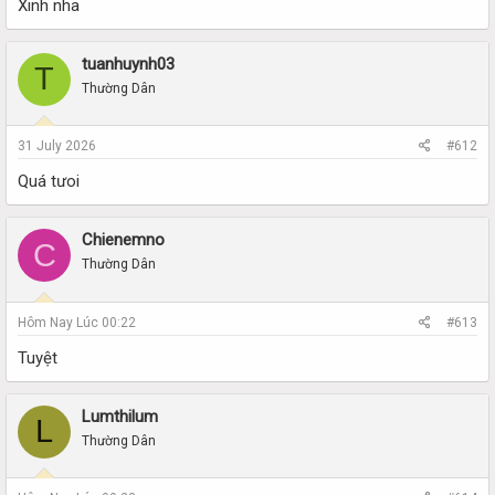
Xinh nha
tuanhuynh03
T
Thường Dân
31 July 2026
#612
Quá tưoi
Chienemno
C
Thường Dân
Hôm Nay Lúc 00:22
#613
Tuyệt
Lumthilum
L
Thường Dân