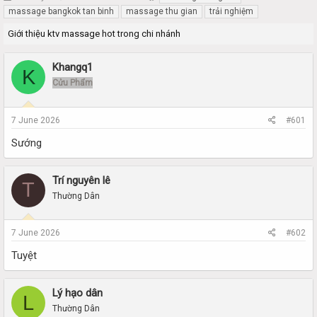
h
t
massage bangkok tan binh
massage thu gian
trải nghiệm
r
a
Giới thiệu ktv massage hot trong chi nhánh
e
r
a
t
d
d
Khangq1
K
s
a
Cửu Phẩm
t
t
a
e
r
7 June 2026
#601
t
e
Sướng
r
Trí nguyên lê
T
Thường Dân
7 June 2026
#602
Tuyệt
Lý hạo dân
L
Thường Dân