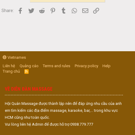
Facebook
Twitter
Reddit
Pinterest
Tumblr
WhatsApp
Email
Link
Share:
Vietnames
Liên hệ
Quảng cáo
Terms and rules
Privacy policy
Help
Trang chủ
R
S
S
VỀ DIỄN ĐÀN MASSAGE
Hội Quán Massage được thành lập nên để đáp ứng nhu cầu của anh
em tìm kiếm các địa điểm massage, karaoke, bar,... trong khu vực
HCM cũng như toàn quốc.
Vui lòng liên hệ Admin để được hỗ trợ 0938.779.777