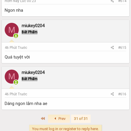
Hôm Nay Lúc 00:23
#614
Ngon nha
miukey0204
M
Bát Phẩm
46 Phút Trước
#615
Quá tuyệt vời
miukey0204
M
Bát Phẩm
46 Phút Trước
#616
Dáng ngon lắm nha ae
First
Prev
31 of 31
You must log in or register to reply here.