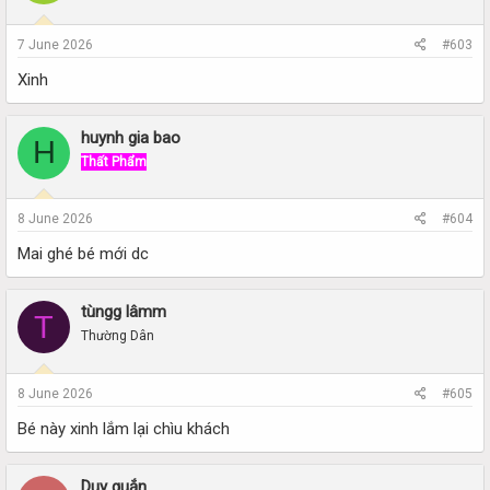
7 June 2026
#603
Xinh
huynh gia bao
H
Thất Phẩm
8 June 2026
#604
Mai ghé bé mới dc
tùngg lâmm
T
Thường Dân
8 June 2026
#605
Bé này xinh lắm lại chìu khách
Duy quắn