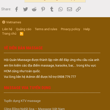
Facebook
Twitter
Reddit
Pinterest
Tumblr
WhatsApp
Email
Link
Share:
Vietnames
Liên hệ
Quảng cáo
Terms and rules
Privacy policy
Help
Trang chủ
R
S
S
VỀ DIỄN ĐÀN MASSAGE
Hội Quán Massage được thành lập nên để đáp ứng nhu cầu của anh
em tìm kiếm các địa điểm massage, karaoke, bar,... trong khu vực
HCM cũng như toàn quốc.
Vui lòng liên hệ Admin để được hỗ trợ 0938.779.777
MASSAGE VUA TUYỂN DỤNG
Tuyển dụng KTV massage
Cộng Đồng Nghề Spa – Massage Việt Nam