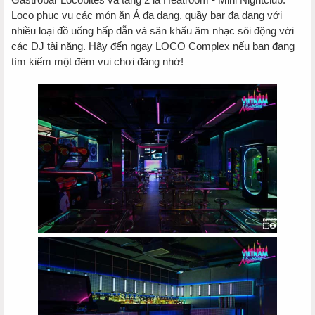
Loco phục vụ các món ăn Á đa dạng, quầy bar đa dạng với
nhiều loại đồ uống hấp dẫn và sân khấu âm nhạc sôi động với
các DJ tài năng. Hãy đến ngay LOCO Complex nếu bạn đang
tìm kiếm một đêm vui chơi đáng nhớ!