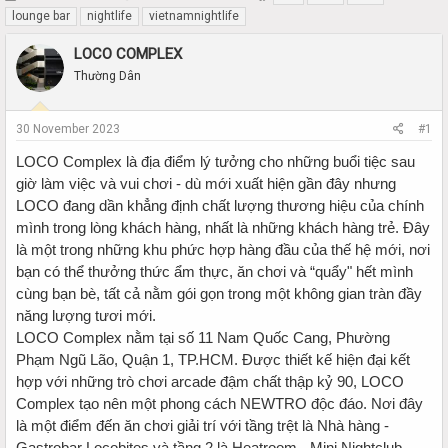
h
t
lounge bar
nightlife
vietnamnightlife
r
a
e
r
LOCO COMPLEX
a
t
Thường Dân
d
d
s
a
t
t
30 November 2023
#1
a
e
r
LOCO Complex là địa điểm lý tưởng cho những buổi tiệc sau
t
giờ làm việc và vui chơi - dù mới xuất hiện gần đây nhưng
e
LOCO đang dần khẳng định chất lượng thương hiệu của chính
r
mình trong lòng khách hàng, nhất là những khách hàng trẻ. Đây
là một trong những khu phức hợp hàng đầu của thế hệ mới, nơi
bạn có thể thưởng thức ẩm thực, ăn chơi và “quẩy" hết mình
cùng bạn bè, tất cả nằm gói gọn trong một không gian tràn đầy
năng lượng tươi mới.
LOCO Complex nằm tại số 11 Nam Quốc Cang, Phường
Phạm Ngũ Lão, Quận 1, TP.HCM. Được thiết kế hiện đại kết
hợp với những trò chơi arcade đậm chất thập kỷ 90, LOCO
Complex tạo nên một phong cách NEWTRO độc đáo. Nơi đây
là một điểm đến ăn chơi giải trí với tầng trệt là Nhà hàng -
Gastrobar Locobites và tầng 2 là Heatroom - Mini Nightclub.