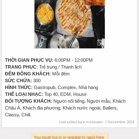
THỜI GIAN PHỤC VỤ:
6:00PM - 12:00PM
TRANG PHỤC:
Trẻ trung / Thanh lịch
ĐÊM ĐÔNG KHÁCH:
Mỗi đêm
SỨC CHỨA:
300
HÌNH THỨC:
Gastropub, Complex, Nhà hàng
THỂ LOẠI NHẠC:
Top 40, EDM, House
ĐỐI TƯỢNG KHÁCH:
Người nổi tiếng, Người mẫu, Khách
Châu Á, Khách địa phương, Khách nước ngoài, Ballers,
Classy, Chill.
Last edited by a moderator:
1 December 2023
You must log in or register to reply here.