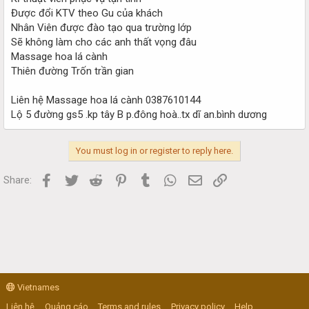
Được đổi KTV theo Gu của khách
Nhân Viên được đào tạo qua trường lớp
Sẽ không làm cho các anh thất vọng đâu
Massage hoa lá cành
Thiên đường Trốn trần gian
Liên hệ Massage hoa lá cành 0387610144
Lộ 5 đường gs5 .kp tây B p.đông hoà..tx dĩ an.bình dương
You must log in or register to reply here.
Facebook
Twitter
Reddit
Pinterest
Tumblr
WhatsApp
Email
Link
Share:
Vietnames
Liên hệ
Quảng cáo
Terms and rules
Privacy policy
Help