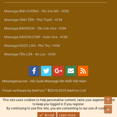
Massage ÁNH DƯƠNG - Tân Sơn Nhì - HCM
Massage VINH TIÊN - Phú Thạnh - HCM
Massage BANGKOK - Tân Sơn Hòa - HCM
Massage SAIGON STAR - Xuân Hòa - HCM
Massage NGỌC LAN - Phú Thọ - HCM
Massage TÊN LỬA - An Lạc - HCM
Massagevua.net - Hội Quán Massage lớn nhất Việt Nam
Forum software by XenForo™ ©2010-2019 XenForo Ltd.
Top
This site uses cookies to help personalise content, tailor your experience and
to keep you logged in if you register.
By continuing to use this site, you are consenting to our use of cookies.
Bott
Accept
Learn more...