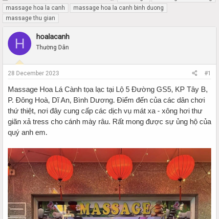
h
t
massage hoa la canh
massage hoa la canh binh duong
r
a
massage thu gian
e
r
a
t
hoalacanh
H
d
d
Thường Dân
s
a
t
t
a
e
28 December 2023
#1
r
t
Massage Hoa Lá Cành tọa lạc tại Lộ 5 Đường GS5, KP Tây B,
e
P. Đông Hoà, Dĩ An, Bình Dương. Điểm đến của các dân chơi
r
thứ thiệt, nơi đây cung cấp các dịch vụ mát xa - xông hơi thư
giãn xả tress cho cánh mày râu. Rất mong được sự ủng hộ của
quý anh em.