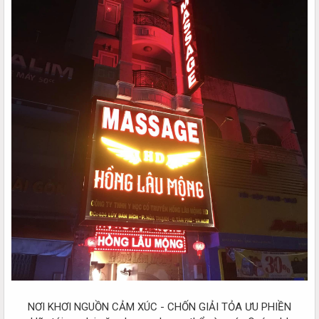
NƠI KHƠI NGUỒN CẢM XÚC - CHỐN GIẢI TỎA ƯU PHIỀN