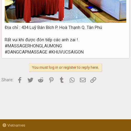
Địa chỉ : 434 Luỹ Bán Bích P. Hoà Thạnh Q. Tân Phú
Rất vui khi được đón tiếp các anh zai !
#MASSAGERHONGLAUMONG
#DANGCAPMASSAGE #KHUVUCSAIGON
You must log in or register to reply here.
Facebook
Twitter
Reddit
Pinterest
Tumblr
WhatsApp
Email
Link
Share:
Vietnames