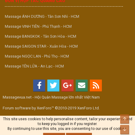
ĐƠN VỊ HỢP TÁC QUẢNG CÁO
Massage ÁNH DƯƠNG - Tân Sơn Nhì - HCM
Massage VINH TIÊN - Phú Thạnh - HCM
Massage BANGKOK - Tân Sơn Hòa - HCM
Massage SAIGON STAR - Xuân Hòa - HCM
Massage NGỌC LAN - Phú Thọ - HCM
Massage TÊN LỬA - An Lạc - HCM
Massagevua.net - Hội Quán Massage lớn nhất Việt Nam
Forum software by XenForo™ ©2010-2019 XenForo Ltd.
Top
This site uses cookies to help personalise content, tailor your experience and
to keep you logged in if you register.
By continuing to use this site, you are consenting to our use of cookies.
Bott