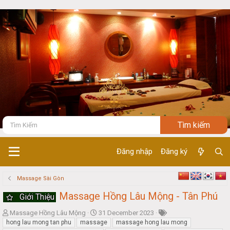
Đăng nhập
Đăng ký
Massage Sài Gòn
Massage Hồng Lâu Mộng - Tân Phú
Giới Thiệu
T
S
Massage Hồng Lâu Mộng
31 December 2023
h
t
hong lau mong tan phu
massage
massage hong lau mong