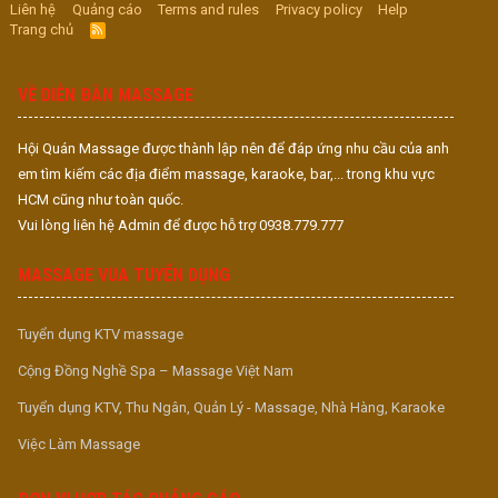
Liên hệ
Quảng cáo
Terms and rules
Privacy policy
Help
Trang chủ
R
S
S
VỀ DIỄN ĐÀN MASSAGE
Hội Quán Massage được thành lập nên để đáp ứng nhu cầu của anh
em tìm kiếm các địa điểm massage, karaoke, bar,... trong khu vực
HCM cũng như toàn quốc.
Vui lòng liên hệ Admin để được hỗ trợ 0938.779.777
MASSAGE VUA TUYỂN DỤNG
Tuyển dụng KTV massage
Cộng Đồng Nghề Spa – Massage Việt Nam
Tuyển dụng KTV, Thu Ngân, Quản Lý - Massage, Nhà Hàng, Karaoke
Việc Làm Massage