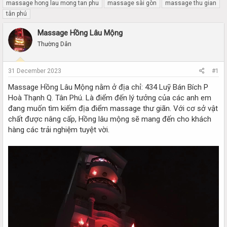
r
a
massage hong lau mong tan phu
massage sài gòn
massage thu gian
e
r
tân phú
a
t
d
d
Massage Hồng Lâu Mộng
s
a
Thường Dân
t
t
a
e
r
31 December 2023
#1
t
e
Massage Hồng Lâu Mộng nằm ở địa chỉ: 434 Luỹ Bán Bích P
r
Hoà Thạnh Q. Tân Phú. Là điểm đến lý tưởng của các anh em
đang muốn tìm kiếm địa điểm massage thư giãn. Với cơ sở vật
chất được nâng cấp, Hồng lâu mộng sẽ mang đến cho khách
hàng các trải nghiệm tuyệt vời.