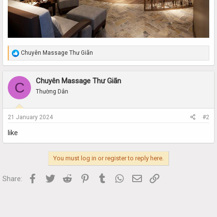
R
Chuyên Massage Thư Giãn
e
a
c
Chuyên Massage Thư Giãn
C
t
i
Thường Dân
o
n
s
21 January 2024
#2
:
like
You must log in or register to reply here.
Facebook
Twitter
Reddit
Pinterest
Tumblr
WhatsApp
Email
Link
Share: