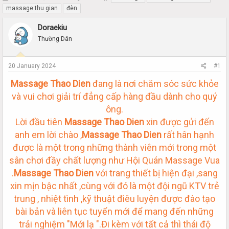
h
t
massage thu gian
đèn
r
a
e
r
Doraekiu
a
t
Thường Dân
d
d
s
a
t
t
20 January 2024
#1
a
e
r
Massage Thao Dien
đang là nơi chăm sóc sức khỏe
t
và vui chơi giải trí đẳng cấp hàng đầu dành cho quý
e
r
ông.
Lời đầu tiên
Massage Thao Dien
xin được gửi đến
anh em lời chào ,
Massage Thao Dien
rất hân hạnh
được là một trong những thành viên mới trong một
sân chơi đầy chất lượng như Hội Quán Massage Vua
.
Massage Thao Dien
với trang thiết bị hiện đại ,sang
xin mịn bậc nhất ,cùng với đó là một đội ngũ KTV trẻ
trung , nhiệt tình ,kỹ thuật điêu luyện được đào tạo
bài bản và liên tục tuyển mới để mang đến những
trải nghiệm "Mới lạ ".Đi kèm với tất cả thì thái độ