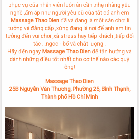
phục vụ của nhân viên luôn ân cần ,nhẹ nhàng yêu
nghề ,ấm áp như người yêu cũ của tất cả anh em
.
Massage Thao Dien
đã và đang là một sân chơi lí
tưởng và đẳng cấp ,xứng đang là nơi để anh em tin
tưởng đến vui chơi ,xả stress hay tiếp khách ,tiếp đối
tác ...ngoc - bổ và chất lượng .
Hãy đến ngay
Massage Thao Dien
để tận hưởng và
dành những điều tốt nhất cho cơ thể nào các quý
ông!
Massage Thao Dien
25B Nguyễn Văn Thương, Phường 25, Bình Thạnh,
Thành phố Hồ Chí Minh