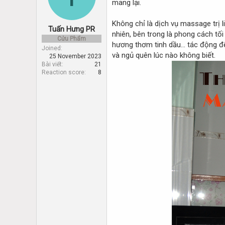
mang lại.
d
d
s
a
t
t
Không chỉ là dịch vụ massage trị l
Tuấn Hưng PR
a
e
nhiên, bên trong là phong cách tố
r
Cửu Phẩm
hương thơm tinh dầu… tác động đến
t
Joined
và ngủ quên lúc nào không biết.
25 November 2023
e
Bài viết
21
r
Reaction score
8