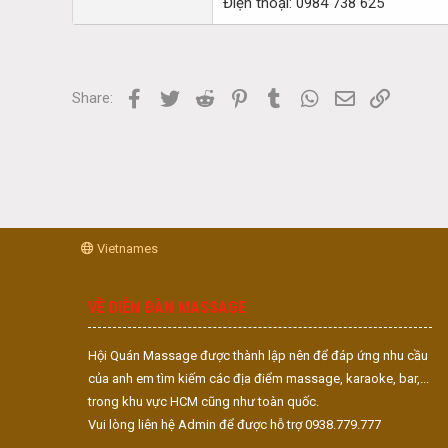
Điện thoại: 0984 738 625
Facebook
Twitter
Reddit
Pinterest
Tumblr
WhatsApp
Email
Link
Share:
Vietnames
VỀ DIỄN ĐÀN MASSAGE
Hội Quán Massage được thành lập nên để đáp ứng nhu cầu
của anh em tìm kiếm các địa điểm massage, karaoke, bar,...
trong khu vực HCM cũng như toàn quốc.
Vui lòng liên hệ Admin để được hỗ trợ 0938.779.777