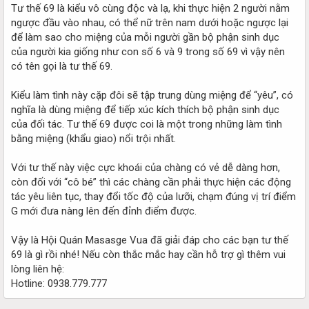
Tư thế 69 là kiểu vô cùng độc và lạ, khi thực hiện 2 người nằm
ngược đầu vào nhau, có thể nữ trên nam dưới hoặc ngược lại
để làm sao cho miệng của mỗi người gần bộ phận sinh dục
của người kia giống như con số 6 và 9 trong số 69 vì vậy nên
có tên gọi là tư thế 69.
Kiểu làm tình này cặp đôi sẽ tập trung dùng miệng để “yêu”, có
nghĩa là dùng miệng để tiếp xúc kích thích bộ phận sinh dục
của đối tác. Tư thế 69 được coi là một trong những làm tình
bằng miệng (khẩu giao) nổi trội nhất.
Với tư thế này việc cực khoái của chàng có vẻ dễ dàng hơn,
còn đối với “cô bé” thì các chàng cần phải thực hiện các động
tác yêu liên tục, thay đổi tốc độ của lưỡi, chạm đúng vị trí điểm
G mới đưa nàng lên đến đỉnh điểm được.
Vậy là Hội Quán Masasge Vua đã giải đáp cho các bạn tư thế
69 là gì rồi nhé! Nếu còn thắc mắc hay cần hỗ trợ gì thêm vui
lòng liên hệ:
Hotline: 0938.779.777