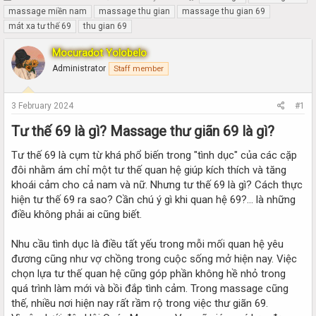
h
t
massage miền nam
massage thu gian
massage thu gian 69
r
a
mát xa tư thế 69
thu gian 69
e
r
a
t
Mocuradot Yolobelo
d
d
Administrator
Staff member
s
a
t
t
a
e
3 February 2024
#1
r
t
Tư thế 69 là gì? Massage thư giãn 69 là gì?​
e
r
Tư thế 69 là cụm từ khá phổ biến trong "tình dục" của các cặp
đôi nhằm ám chỉ một tư thế quan hệ giúp kích thích và tăng
khoái cảm cho cả nam và nữ. Nhưng tư thế 69 là gì? Cách thực
hiện tư thế 69 ra sao? Cần chú ý gì khi quan hệ 69?… là những
điều không phải ai cũng biết.
Nhu cầu tình dục là điều tất yếu trong mỗi mối quan hệ yêu
đương cũng như vợ chồng trong cuộc sống mở hiện nay. Việc
chọn lựa tư thế quan hệ cũng góp phần không hề nhỏ trong
quá trình làm mới và bồi đắp tình cảm. Trong massage cũng
thế, nhiều nơi hiện nay rất rầm rộ trong việc thư giãn 69.