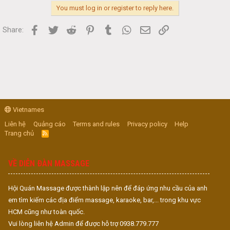
You must log in or register to reply here.
Facebook
Twitter
Reddit
Pinterest
Tumblr
WhatsApp
Email
Link
Share:
Vietnames
Liên hệ
Quảng cáo
Terms and rules
Privacy policy
Help
Trang chủ
R
S
S
VỀ DIỄN ĐÀN MASSAGE
Hội Quán Massage được thành lập nên để đáp ứng nhu cầu của anh
em tìm kiếm các địa điểm massage, karaoke, bar,... trong khu vực
HCM cũng như toàn quốc.
Vui lòng liên hệ Admin để được hỗ trợ 0938.779.777