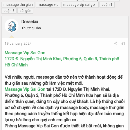
h
t
massage thu gian
massage vip
massage vip sai gon
quận 1
r
a
quận 3
sài gòn
e
r
a
t
Doraekiu
d
d
Thường Dân
s
a
t
t
a
e
19 January 2024
#1
r
t
Massage Vip Sai Gon
e
172D Đ. Nguyễn Thị Minh Khai, Phường 6, Quận 3, Thành phố
r
Hồ Chí Minh
Với nhiều người, massage dần trở nên trở thành hoạt động để
thư giãn sau những giờ làm việc mệt mỏi.
Massage Vip Sai Gon
tại 172D Đ. Nguyễn Thị Minh Khai,
Phường 6, Quận 3, Thành phố Hồ Chí Minh hứa hẹn sẽ là địa
điểm thân quen, đáng tin cậy cho quý khách. Là hệ thống chuỗi
cơ sở chuyên về các dịch vụ massage body, massage thư giãn
theo phong cách truyền thống kết hợp hiện đại đảm bảo mang
lại sự hài lòng cho quý anh em gần xa.
Phòng
Massage Vip Sai Gon
được thiết kế bắt mắt, không gian