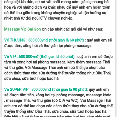
riêng biệt kín đáo, cơ sở vật chất mang cảm giác lạ nhưng hài
hòa và với những dịch vụ khác nhau để quý anh em hoàn toàn
có thể thư giãn trong không chuyên nghiệp và tận hưởng sự
nhiệt tình từ đội ngũ KTV chuyên nghiệp.
Massage Vip Sai Gon
xin cập nhật các gói giá vé như sau:
Vé THƯỜNG : 300.000vnđ (thời gian là 60 phút)
: quý anh em sẽ
được tắm, xông hơi và thư giãn tại phòng massage.
Vé VIP : 500.000vnđ (thời gian là 60 phút)
: quý anh em sẽ được
tắm và xông hơi tại phòng massage, kèm thêm massage Thái
và thư giãn. Với Massage Thái anh em có thể lựa chọn các
cách thức thay cho sữa dưỡng thể truyền thống như: Dầu Thái,
sữa chua, sữa tươi hoặc bạc hà.
Vé SUPER VIP : 700.000vnđ (thời gian là 90 phút)
: quý anh em
sẽ được tắm tiên, xông hơi tại phòng massage, massage khỏe
, massage Thái, và thư giãn (có CIA và WC). Với Massage Thái
anh em có thể lựa chọn các cách thức thay cho sữa dưỡng thể
truyền thống như: Dầu Thái, sữa chua, sữa tươi hoặc bạc hà.
Đặc biệt sẽ có thêm massage trên nệm hơi tạo cảm giác mới