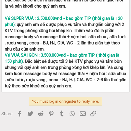
lạ và sản khoái cho quý anh em.
Vé SUPER VUA : 2.500.000vnđ - bao gồm TIP (thời gian là 120
phút)
: quý anh em sẽ được phục vụ tắm và thư giãn cùng với 2
KTV trong phòng xông hơi khép kín. Thêm vào đó là phần
massage body và massage thái + nệm hơi: sữa chua , sữa tươi
, rượu vang , coca - BJ, HJ, CIA, WC - 2 lần thư giãn tuỳ theo
nhu cầu của anh em.
Vé VUA SÀI GÒN : 3.500.000vnđ - bao gồm TIP ( thời gian là
150 phút)
. Đặc biệt sẽ được tới 3 bé KTV phục vụ và tắm bồn
chung với quý anh em trong phòng xông hơi khép kín. Và cũng
kèm luôn massage body và massage thái + nệm hơi : sữa chua
, sữa tươi , rượu vang , coca - BJ, HJ, CIA, WC - 2-3 lần thư giãn
tuỳ theo sức khoẻ của quý anh em.
You must log in or register to reply here.
Facebook
Twitter
Reddit
Pinterest
Tumblr
WhatsApp
Email
Link
Share: