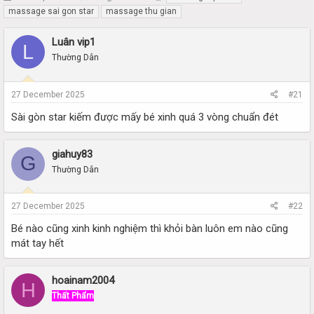
h
t
massage sai gon star
massage thu gian
r
a
e
r
Luân vip1
L
a
t
Thường Dân
d
d
s
a
t
t
27 December 2025
#21
a
e
r
Sài gòn star kiếm được mấy bé xinh quá 3 vòng chuẩn đét
t
e
r
giahuy83
G
Thường Dân
27 December 2025
#22
Bé nào cũng xinh kinh nghiệm thì khỏi bàn luôn em nào cũng
mát tay hết
hoainam2004
H
Thất Phẩm