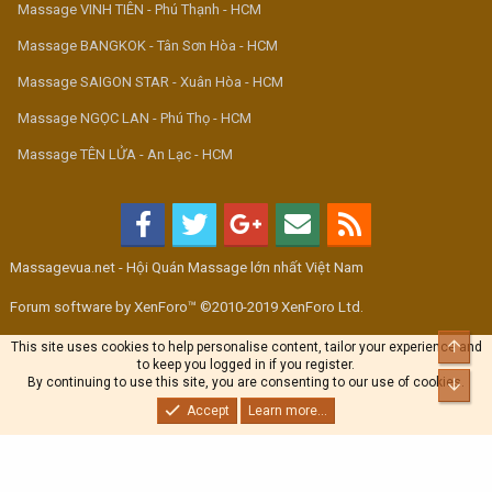
Massage VINH TIÊN - Phú Thạnh - HCM
Massage BANGKOK - Tân Sơn Hòa - HCM
Massage SAIGON STAR - Xuân Hòa - HCM
Massage NGỌC LAN - Phú Thọ - HCM
Massage TÊN LỬA - An Lạc - HCM
Massagevua.net - Hội Quán Massage lớn nhất Việt Nam
Forum software by XenForo™ ©2010-2019 XenForo Ltd.
Top
This site uses cookies to help personalise content, tailor your experience and
to keep you logged in if you register.
By continuing to use this site, you are consenting to our use of cookies.
Bott
Accept
Learn more...