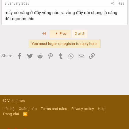
3 January 2026
#28
mấy cô nàng ở đây vòng nào ra vòng đấy nói chung là căng
đét ngonnn thíii
First
Prev
2 of 2
You must log in or register to reply here.
Facebook
Twitter
Reddit
Pinterest
Tumblr
WhatsApp
Email
Link
Share:
Vietnames
Liên hệ
Quảng cáo
Terms and rules
Privacy policy
Help
Trang chủ
R
S
S