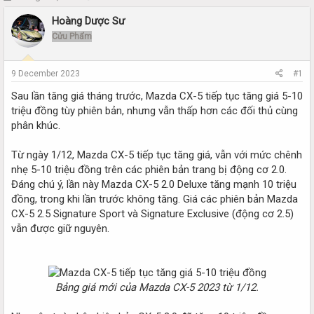
h
t
Hoàng Dược Sư
r
a
e
r
Cửu Phẩm
a
t
d
d
s
a
9 December 2023
#1
t
t
Sau lần tăng giá tháng trước, Mazda CX-5 tiếp tục tăng giá 5-10
a
e
r
triệu đồng tùy phiên bản, nhưng vẫn thấp hơn các đối thủ cùng
t
phân khúc.
e
r
Từ ngày 1/12, Mazda CX-5 tiếp tục tăng giá, vẫn với mức chênh
nhẹ 5-10 triệu đồng trên các phiên bản trang bị động cơ 2.0.
Đáng chú ý, lần này Mazda CX-5 2.0 Deluxe tăng mạnh 10 triệu
đồng, trong khi lần trước không tăng. Giá các phiên bản Mazda
CX-5 2.5 Signature Sport và Signature Exclusive (động cơ 2.5)
vẫn được giữ nguyên.
Bảng giá mới của Mazda CX-5 2023 từ 1/12.