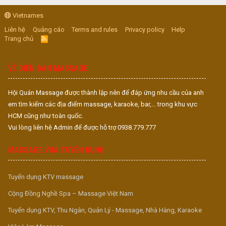
Vietnames
Liên hệ
Quảng cáo
Terms and rules
Privacy policy
Help
Trang chủ
R
S
S
VỀ DIỄN ĐÀN MASSAGE
Hội Quán Massage được thành lập nên để đáp ứng nhu cầu của anh
em tìm kiếm các địa điểm massage, karaoke, bar,... trong khu vực
HCM cũng như toàn quốc.
Vui lòng liên hệ Admin để được hỗ trợ 0938.779.777
MASSAGE VUA TUYỂN DỤNG
Tuyển dụng KTV massage
Cộng Đồng Nghề Spa – Massage Việt Nam
Tuyển dụng KTV, Thu Ngân, Quản Lý - Massage, Nhà Hàng, Karaoke