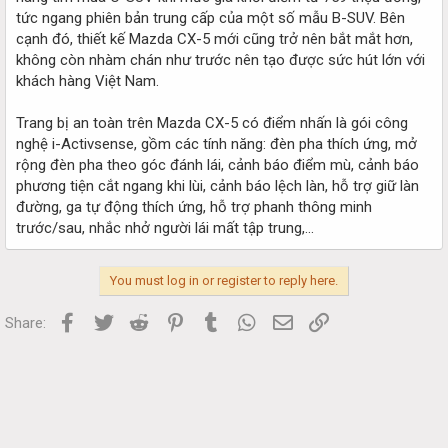
tức ngang phiên bản trung cấp của một số mẫu B-SUV. Bên
cạnh đó, thiết kế Mazda CX-5 mới cũng trở nên bắt mắt hơn,
không còn nhàm chán như trước nên tạo được sức hút lớn với
khách hàng Việt Nam.
Trang bị an toàn trên Mazda CX-5 có điểm nhấn là gói công
nghệ i-Activsense, gồm các tính năng: đèn pha thích ứng, mở
rộng đèn pha theo góc đánh lái, cảnh báo điểm mù, cảnh báo
phương tiện cắt ngang khi lùi, cảnh báo lệch làn, hỗ trợ giữ làn
đường, ga tự động thích ứng, hỗ trợ phanh thông minh
trước/sau, nhắc nhở người lái mất tập trung,...
You must log in or register to reply here.
Facebook
Twitter
Reddit
Pinterest
Tumblr
WhatsApp
Email
Link
Share: