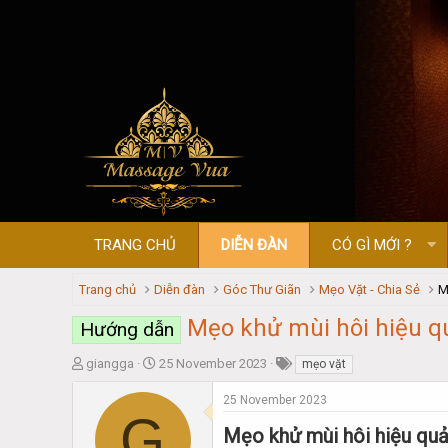
TRANG CHỦ
DIỄN ĐÀN
CÓ GÌ MỚI ?
Trang chủ
Diễn đàn
Góc Thư Giãn
Mẹo Vặt - Chia Sẻ
M
Mẹo khử mùi hôi hiệu q
Hướng dẫn
T
S
giangga
25 November 2023
mẹo vặt
h
t
r
a
25 November 2023
G
e
r
Mẹo khử mùi hôi hiệu quả
a
t