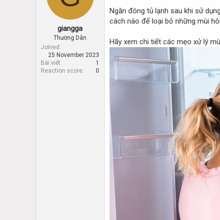
d
d
Ngăn đông tủ lạnh sau khi sử dụng
s
a
t
t
cách nào để loại bỏ những mùi hôi
giangga
a
e
r
Thường Dân
Hãy xem chi tiết các mẹo xử lý mùi
t
Joined
25 November 2023
e
Bài viết
1
r
Reaction score
0