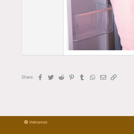
Facebook
Twitter
Reddit
Pinterest
Tumblr
WhatsApp
Email
Link
Share:
Vietnames