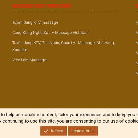
MASSAGE VUA TUYỂN DỤNG
Tuyển dụng KTV massage
M
Cộng Đồng Nghề Spa – Massage Việt Nam
M
Tuyển dụng KTV, Thu Ngân, Quản Lý - Massage, Nhà Hàng,
M
Karaoke
M
Việc Làm Massage
M
M
to help personalise content, tailor your experience and to keep you lo
y continuing to use this site, you are consenting to our use of cookie
Accept
Learn more...