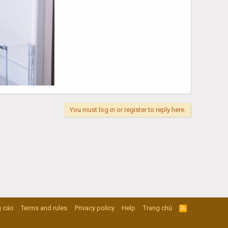
You must log in or register to reply here.
 cáo
Terms and rules
Privacy policy
Help
Trang chủ
R
S
S