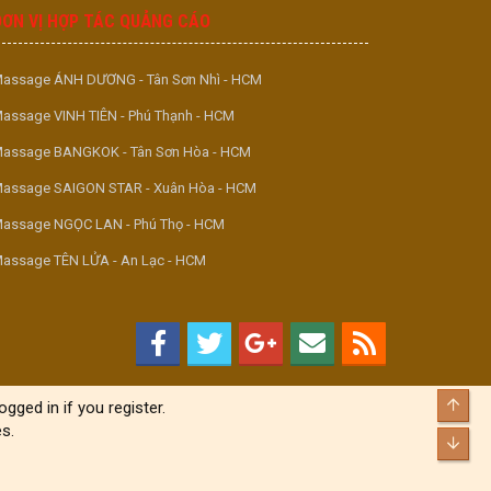
ĐƠN VỊ HỢP TÁC QUẢNG CÁO
assage ÁNH DƯƠNG - Tân Sơn Nhì - HCM
assage VINH TIÊN - Phú Thạnh - HCM
assage BANGKOK - Tân Sơn Hòa - HCM
assage SAIGON STAR - Xuân Hòa - HCM
assage NGỌC LAN - Phú Thọ - HCM
assage TÊN LỬA - An Lạc - HCM
Top
gged in if you register.
s.
Bott